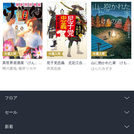
今週入荷
今週入荷
今週入荷
異世界居酒屋「げん」三杯目
尼子党忠義 北近江合戦心得〈八〉
山に抱かれた家 けもの道
蝉川夏哉
,
碓井ツカサ
井原忠政
はらだみずき
フロア
総合
コミック
セール
ラノベ
小説
総合
コミック
新着