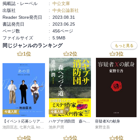
掲載誌・レーベル
:
中公文庫
けど、なんかわかる気がしました。

出版社
:
中央公論新社
Reader Store発売日
:
2023.08.31
だけど、屋根裏の二處女のモデルになった恋愛からは、苦しみ、痛
書誌発売日
:
2023.06.25
みを感じました。相手に煌めく才能を感じれば感じるほど、何者で
ページ数
:
456ページ
もない平凡な自分を感じ、相手を独占することはできず、将来も見
ファイルサイズ
:
5.9MB
えない日々は悲痛だったことでしょう。しかも、その悲痛な思い
同じジャンルのランキング
は、どうしても相手に伝わってしまう。これを美しい小説に昇華し
もっと見る
たのはすごいことなのでしょうけど。

1
位
2
位
3
位
それから、信子の子ども時代を描くのに、足尾銅山鉱毒事件に触れ
られていました。権力者と自分の富を築くために何でもするという
人物が共同すると、平凡だけど穏やかに暮らしている人たちにどれ
だけ惨いことをするかを突きつけられました。そして、これに類す
ることは形を変えて繰り返されているのでしょうか。吉屋さんの人
生との関係は薄いのかも知れませんが、この事件にページを割いた
田辺さんの思いもしっかり受け止めなくてはと思いました。

今週入荷
今週入荷
ともあれ、中編、後編も楽しみです。
【イベント応募シリアルコード付】池田匡志出演・オーディオフォトブック「あの日」SPECIAL EDITION（音声／動画付）
ハヤブサ消防団 森へつづく道
容疑者Xの献身
池田匡志
,
七寒六温
,
konoko58
池井戸潤
,
村崎キコ
東野圭吾
4
位
5
位
6
位