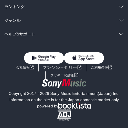
雑誌・グラビア
ビジネス・実用
ラノベ
小説
総合
コミック
ランキング
BL・TL
雑誌・グラビア
ビジネス・実用
ラノベ
小説
総合
コミック
ジャンル
BL・TL
雑誌・グラビア
ビジネス・実用
ラノベ
小説
コミック
男性コミック
ヘルプ&サポート
BL・TL
雑誌・グラビア
ビジネス・実用
女性コミック
コミック誌
初めての方へ
ヘルプ
BL・TL
ライトノベル
男子向けラノベ
よくあるご質問
お問い合わせ
会社情報
プライバシーポリシー
ご利用条件
女子向けラノベ
小説
利用規約
クッキーの詳細
国内小説
海外小説
Copyright 2017 - 2026 Sony Music Entertainment(Japan) Inc.
ミステリー
SF
Information on the site is for the Japan domestic market only
powered by
歴史・時代小説
文学
雑誌
グラビア写真集