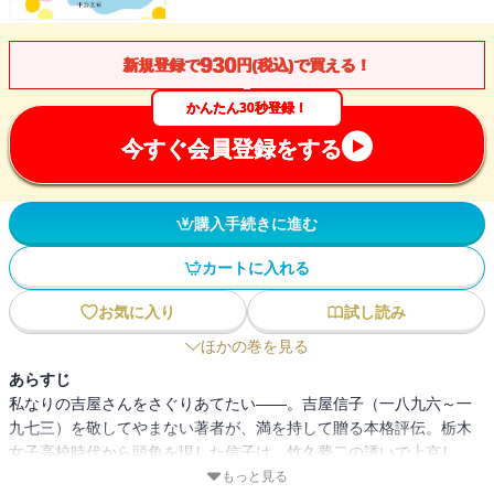
930
新規登録で
円(税込)で買える！
かんたん30秒登録！
今すぐ会員登録をする
購入手続きに進む
カートに入れる
お気に入り
試し読み
ほかの巻を見る
あらすじ
私なりの吉屋さんをさぐりあてたい――。吉屋信子（一八九六～一
九七三）を敬してやまない著者が、満を持して贈る本格評伝。栃木
女子高校時代から頭角を現した信子は、竹久夢二の誘いで上京し、
生きる道を模索する。岡本かの子や野上弥生子らとの出会い、『花
もっと見る