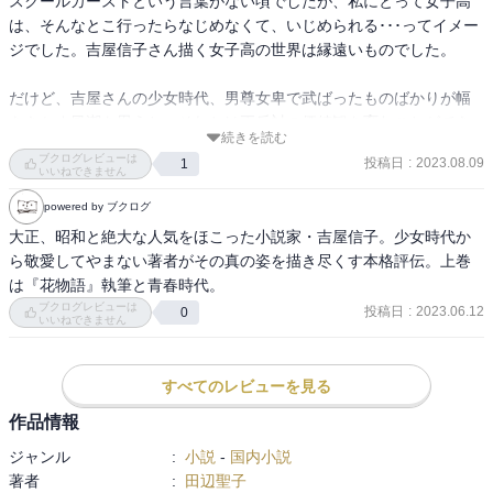
スクールカーストという言葉がない頃でしたが、私にとって女子高
は、そんなとこ行ったらなじめなくて、いじめられる･･･ってイメー
ジでした。吉屋信子さん描く女子高の世界は縁遠いものでした。

だけど、吉屋さんの少女時代、男尊女卑で武ばったものばかりが幅
をきかす風潮を思うと、それとは正反対の価値観を育むことができ
続きを読む
る、期間限定、地域限定のシェルターだったのかもと感じました。
ブクログレビューは
投稿日
:
2023.08.09
1
そこで出会う美しい上級生に憧れ、同級生とともに美しい物を美し
いいねできません
いと感じ、相手と少し違うことさえ愛しく感じる、そんな少女の
powered by ブクログ
日々があったのでしょうか。

大正、昭和と絶大な人気をほこった小説家・吉屋信子。少女時代か
ら敬愛してやまない著者がその真の姿を描き尽くす本格評伝。上巻
信子の同級生として描かれる少女の中には、美人だけどわがままで
は『花物語』執筆と青春時代。
驕慢な人も出てきて、私なんぞはこんな人に近寄りたくないと思っ
ブクログレビューは
投稿日
:
2023.06.12
0
てしまうのですが、信子（＝田辺聖子さん）は仲間にそんな人がい
いいねできません
ることまでもが愛しく、優しいまなざしで見てるようでした。

すべてのレビューを見る
同性への恋愛感情についても、この時代の風潮を思えば、お互いの
真の姿を知り愛し合いたいという魂の叫びがあったからなのかもと
作品情報
思いました。この時代、男性が女性の真の姿・思い・考えを知り、
ジャンル
:
小説
-
国内小説
尊重しようとすることなど、基本なかったでしょうから。もちろ
著者
:
田辺聖子
ん、同性への恋愛感情を短絡的に一般化してはならないんでしょう