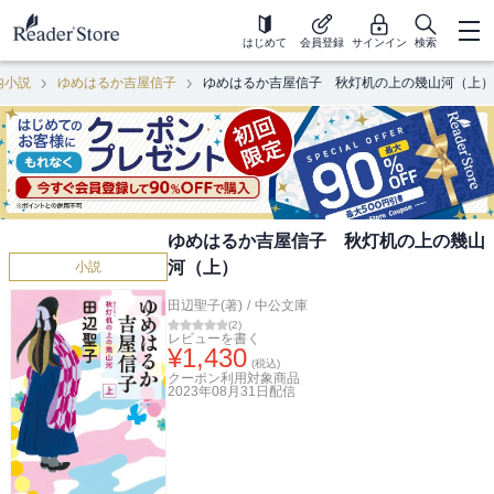
はじめて
会員登録
サインイン
検索
内小説
ゆめはるか吉屋信子
ゆめはるか吉屋信子 秋灯机の上の幾山河（上）
ゆめはるか吉屋信子 秋灯机の上の幾山
河（上）
小説
田辺聖子(著)
/
中公文庫
(
2
)
レビューを書く
¥
1,430
(税込)
クーポン利用対象商品
2023年08月31日
配信