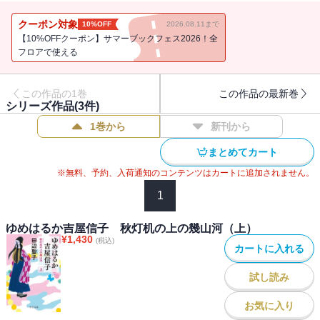
物語』の連載。やがて長篇小説の懸賞応募を目指すが、父の危篤の
報が……【全三巻】
クーポン対象
10%OFF
2026.08.11まで
【10%OFFクーポン】サマーブックフェス2026！全
フロアで使える
この作品の1巻
この作品の最新巻
シリーズ作品(
3
件)
1巻から
新刊から
まとめてカート
※無料、予約、入荷通知のコンテンツはカートに追加されません。
1
ゆめはるか吉屋信子 秋灯机の上の幾山河（上）
¥
1,430
(税込)
カートに入れる
試し読み
お気に入り