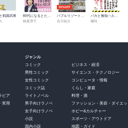
荷
30%OFF
と戦国武将
80代になるとたいていボケるか死ぬ。70代は神様から与えられた特別な時間
バブルリゾートの現在地 区分所有という迷宮
バカと無知―人間、この不都合な生きもの―（新潮新書）
人
林真理子
吉川祐介
橘玲
は「自分のため」ではなく、**「大衆（平凡な人たち）が何を信じて
としての価値です。

はこういう『安心』を求めて株を買ったり売ったりしているのか」と
ジャンル
ード」が、世間一般の「ウェルビーイング」とどうズレていて、どう
コミック
ビジネス・経済
男性コミック
サイエンス・テクノロジー
女性コミック
コンピュータ・情報
コミック誌
くらし・家庭
ラビア
ライトノベル
料理・酒
・実用
男子向けラノベ
ファッション・美容・ダイエッ
女子向けラノベ
ホビー&カルチャー
小説
スポーツ・アウトドア
国内小説
地図・ガイド