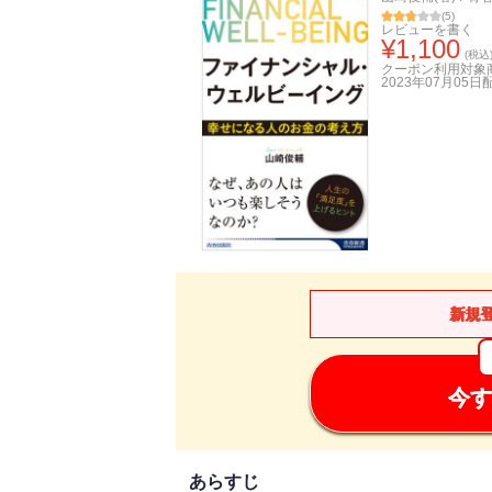
(
5
)
レビューを書く
¥
1,100
(税込
クーポン利用対象
2023年07月05日
新規
今す
あらすじ