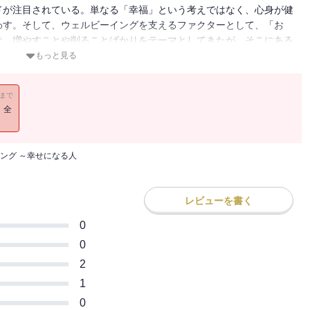
ドが注目されている。単なる「幸福」という考えではなく、心身が健
わす。そして、ウェルビーイングを支えるファクターとして、「お
は、増やすことや削ることばかりをテーマとしてきたが、そこにある
されてきた。「たくさんお金があるから幸せ」「未来のお金の不安
もっと見る
ように消え失せる」「現在のお金の不安は、消費スタイルの見直しで
も、人より幸せを増やし、同じ年金額で、人より楽しく生きていくこ
11まで
ついて考えるＦＰ〉が、年収が変わらなくても幸せを増やす新しいお
！全
ング ～幸せになる人
レビューを書く
0
0
2
1
0