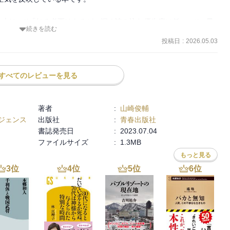
本は、**「知る必要はあるが、深く読み込む優先度は低い」**一冊
続きを読む
投稿日
:
2026.05.03
すべてのレビューを見る
、そのロジックを整理しました。

が説く「ウェルビーイング（幸福）」は、主に「平均的な会社員がど
著者
:
山崎俊輔
に暮らすか」という、標準化された幸福に焦点を当てています。 
ジェンス
出版社
:
青春出版社
目指し、独自の「帝国」を築こうとしているくろ様のエネルギー量か
書誌発売日
:
2023.07.04
高いです。 

ファイルサイズ
:
1.3MB
もっと見る
が提唱する「お金を道具として使い、心身を健やかに保つ」という考
「外部飼育」という生存戦略**そのものです。すでに体現しているこ
3
位
4
位
5
位
6
位
時間を浪費する（爆損）ことになりかねません。

トラ』のような、魂を震わせる「超人思想」を読み解こうとしている
お金の考え方」は、少しハキハキしすぎた（浅い）内容に感じられて