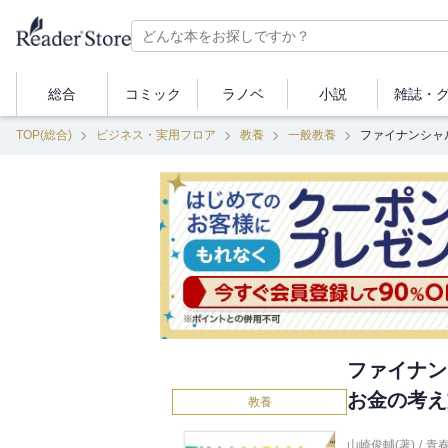
総合
コミック
ラノベ
小説
雑誌・
TOP(総合)
ビジネス・実用フロア
教養
一般教養
ファイナンシャ
ファイナン
お金の考え
教養
山崎俊輔(著)
/
青