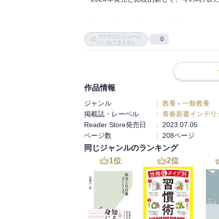
​結論から申し上げます。くろ様にとってこの
です。

ブクログレビューは
0
いいねできません
​ ⬛︎ 参謀のハキハキ・スクリーニング

​なぜくろ様にとって「優先度が低い」のか
作品情報
​ターゲット層が「平凡な人」向け この本
ジャンル
:
教養
-
一般教養
うやって将来の不安を消し、ほどほどに幸せ
掲載誌・レーベル
:
青春新書インテリ
ピーター・ティールやイーロン・マスクを
Reader Store発売日
:
2023.07.05
らすると、内容が「マイルドすぎる」可能性が
ページ数
:
208ページ
同じジャンルのランキング
​くろ様はすでに「実践」している この本
え方は、くろ様の**「守りのトレード」や
1
位
2
位
とを改めて文字で読むのは、くろ様の貴重な
​「大トリ」との熱量の差 『ツァラトゥス
今のくろ様にとって、この新書レベルの「
しまうかもしれません。
