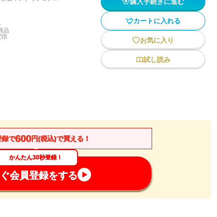
購入手続きに進む
カートに入れる
)
商品
配信
お気に入り
試し読み
600
登録で
円(税込)で買える！
かんたん30秒登録！
ぐ会員登録をする