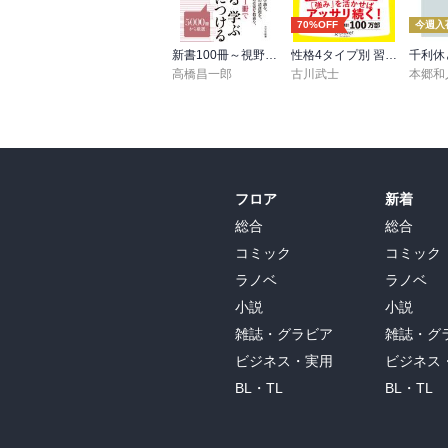
70%OFF
今週入
​ ⬛︎ それでも「読む価値」があるとしたら？

新書100冊～視野を広げる読書～
性格4タイプ別 習慣術
千利休
高橋昌一郎
古川武士
本郷和
​もしくろ様がこの本を手に取るなら、それ
安心しているかを知る」**ための、市場調査
​市場のセンチメント把握： 「世の中の人
いう、逆張り指標として読む。

フロア
新着
​「守り」の再確認： 自分の「守りのトレ
総合
総合
圧倒的に優れているかを再認識する。」
コミック
コミック
ラノベ
ラノベ
小説
小説
雑誌・グラビア
雑誌・グ
ビジネス・実用
ビジネス
BL・TL
BL・TL