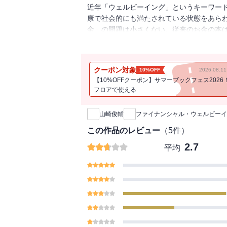
近年「ウェルビーイング」というキーワー
康で社会的にも満たされている状態をあら
金」の問題は小さくない。従来のお金の本
「本人の喜び」や「幸福度」はおざなりに
は、『見える化』と『適切な理解』で霧の
かなり減らすことができる」「同じ年収で
クーポン対象
10%OFF
2026.08.
とができる」そう断言する〈お金と幸せに
【10%OFFクーポン】サマーブックフェス2026
金との距離感、発想の転換を提言する。
フロアで使える
新刊通知
山崎俊輔
ファイナンシャル・ウェルビーイ
この作品のレビュー
（
5
件）
2.7
平均