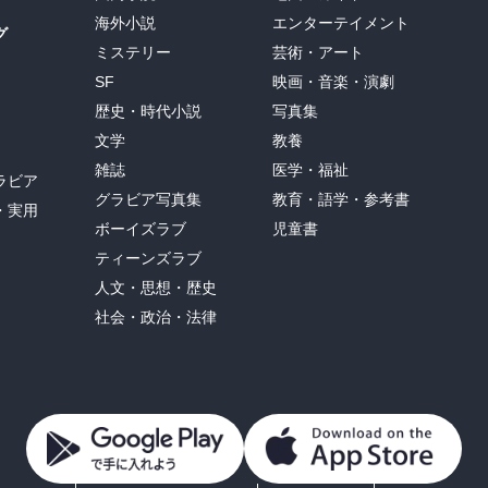
海外小説
エンターテイメント
グ
ミステリー
芸術・アート
SF
映画・音楽・演劇
歴史・時代小説
写真集
文学
教養
雑誌
医学・福祉
ラビア
グラビア写真集
教育・語学・参考書
・実用
ボーイズラブ
児童書
ティーンズラブ
人文・思想・歴史
社会・政治・法律