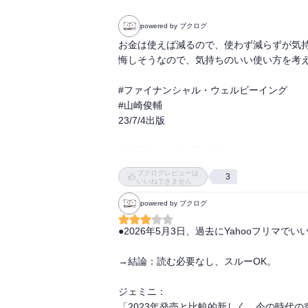
powered by ブクログ
お金は使えば減るので、使わず減らずが気
悔しそうなので、気持ちのいい使い方を考え
#ファイナンシャル・ウェルビーイング

#山崎俊輔

23/7/4出版

#読書好きな人と繋がりたい

#読書

ブクログレビューは
3
#本好き

いいねできません
#読みたい本

powered by ブクログ
https://amzn.to/3NE7KFD
●2026年5月3日、過去にYahooフリマでいい
→結論：読む必要なし、スルーOK。

ジェミニ：

「2023年発売と比較的新しく、今の時代の