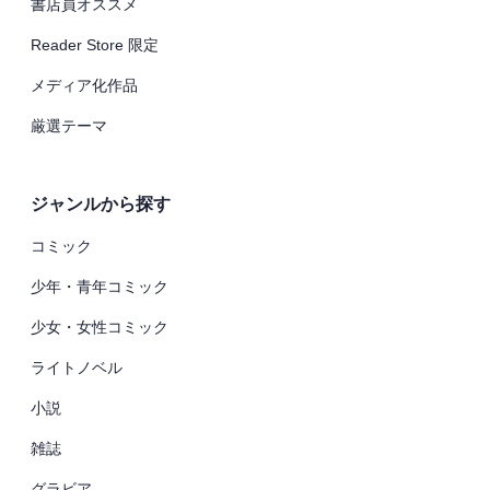
書店員オススメ
Reader Store 限定
メディア化作品
厳選テーマ
ジャンルから探す
コミック
少年・青年コミック
少女・女性コミック
ライトノベル
小説
雑誌
グラビア