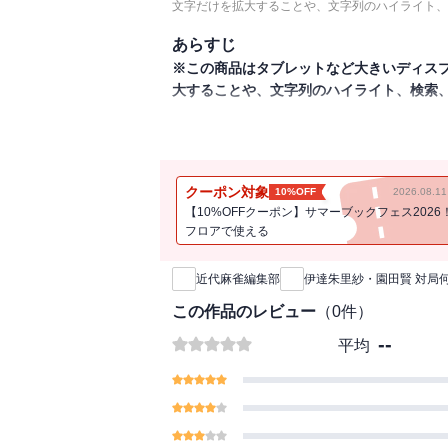
文字だけを拡大することや、文字列のハイライト、
あらすじ
※この商品はタブレットなど大きいディス
大することや、文字列のハイライト、検索
近代麻雀2022年8月号付録小冊子。
Ｍリーグで大活躍中の伊達朱里紗・園田賢
が違うことを楽しんでください。
クーポン対象
10%OFF
2026.08.
※この商品は近代麻雀 2022年8月号付
【10%OFFクーポン】サマーブックフェス2026
購入の際はお気を付けください。
フロアで使える
新刊通知
近代麻雀編集部
伊達朱里紗・園田賢 対局
この作品のレビュー
（
0
件）
--
平均