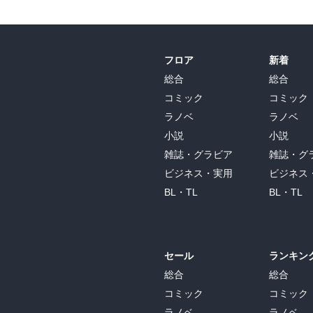
フロア
新着
総合
総合
コミック
コミック
ラノベ
ラノベ
小説
小説
雑誌・グラビア
雑誌・グ
ビジネス・実用
ビジネス
BL・TL
BL・TL
セール
ランキン
総合
総合
コミック
コミック
ラノベ
ラノベ