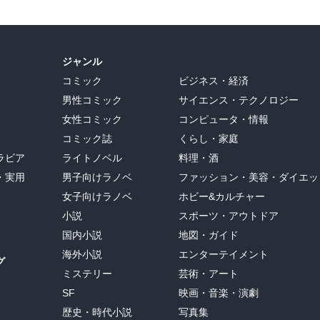
ジャンル
コミック
ビジネス・経済
男性コミック
サイエンス・テクノロジー
女性コミック
コンピュータ・情報
コミック誌
くらし・家庭
ラビア
ライトノベル
料理・酒
・実用
男子向けラノベ
ファッション・美容・ダイエッ
女子向けラノベ
ホビー&カルチャー
小説
スポーツ・アウトドア
国内小説
地図・ガイド
海外小説
エンターテイメント
グ
ミステリー
芸術・アート
SF
映画・音楽・演劇
歴史・時代小説
写真集