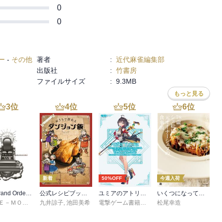
0
0
ー
-
その他
著者
:
近代麻雀編集部
出版社
:
竹書房
ファイルサイズ
:
9.3MB
もっと見る
3
位
4
位
5
位
6
位
新着
50%OFF
今週入荷
Fate/Grand Order material XVIII
公式レシピブック おうちで作れるダンジョン飯
ユミアのアトリエ ～追憶の錬金術士と幻創の地～ ザ・コンプリートガイド
いくつになっても、おいしく美しく食べる 78歳、シェ松尾元オーナーシェフの食事術
ＴＹＰＥ－ＭＯＯＮ
九井諒子
,
池田美希
電撃ゲーム書籍編集部
松尾幸造