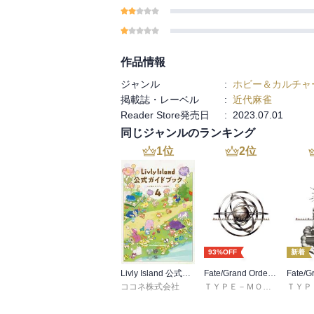
作品情報
ジャンル
:
ホビー＆カルチャ
掲載誌・レーベル
:
近代麻雀
Reader Store発売日
:
2023.07.01
同じジャンルのランキング
1
位
2
位
93%OFF
新着
Livly Island 公式ガイドブック４ 心が重なるリヴリーの世界【プロダクトコード付き】
Fate/Grand Order material I
ココネ株式会社
ＴＹＰＥ－ＭＯＯＮ