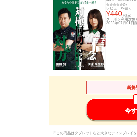
(
0
)
レビューを書く
¥
440
(税込)
クーポン利用対象
2023年07月01日
新規
今す
※この商品はタブレットなど大きなディスプレイを