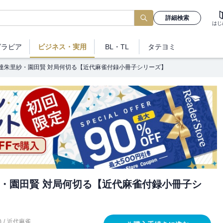
詳細検索
はじ
グラビア
ビジネス
・実用
BL・TL
タテヨミ
達朱里紗・園田賢 対局何切る【近代麻雀付録小冊子シリーズ】
・園田賢 対局何切る【近代麻雀付録小冊子シ
)
/
近代麻雀