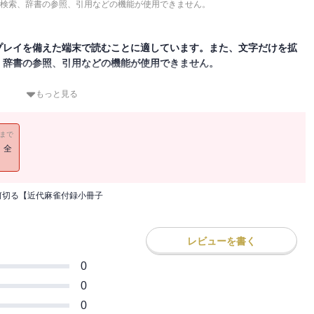
検索、辞書の参照、引用などの機能が使用できません。
プレイを備えた端末で読むことに適しています。また、文字だけを拡
、辞書の参照、引用などの機能が使用できません。
もっと見る
が、同じ何切る問題に答えたら果たしてどうなるのか？強者でも答え
11まで
録を電子化したものになります。紙のものとほぼ同内容になりますので
！全
何切る【近代麻雀付録小冊子
レビューを書く
0
0
0