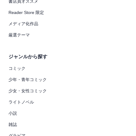
書店員オススメ
Reader Store 限定
メディア化作品
厳選テーマ
ジャンルから探す
コミック
少年・青年コミック
少女・女性コミック
ライトノベル
小説
雑誌
グラビア