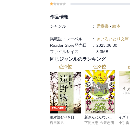
作品情報
ジャンル
:
児童書
-
絵本
掲載誌・レーベル
:
きいろいとり文庫
Reader Store発売日
:
2023.06.30
ファイルサイズ
:
8.3MB
同じジャンルのランキング
1
位
2
位
67%OFF
絶対読むべき日本の民話 遠野物語
新ざんねんないきもの事典 昔のざんねん、今のざんねん
イズミ
柳田国男
下間文恵
,
今泉忠明
小手鞠