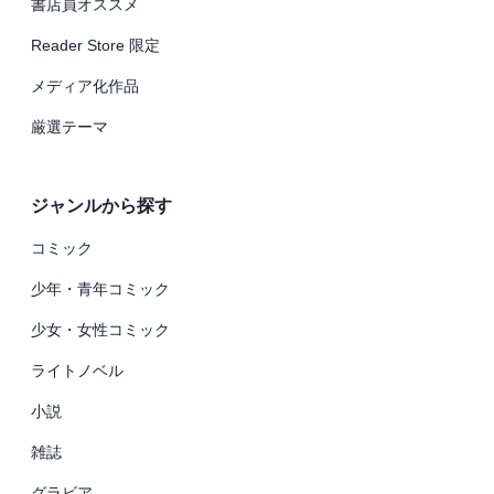
書店員オススメ
Reader Store 限定
メディア化作品
厳選テーマ
ジャンルから探す
コミック
少年・青年コミック
少女・女性コミック
ライトノベル
小説
雑誌
グラビア