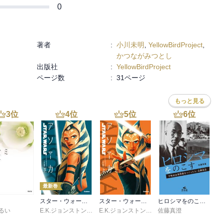
0
著者
:
小川未明
,
YellowBirdProject
,
かつながみつとし
出版社
:
YellowBirdProject
ページ数
:
31ページ
もっと見る
3
位
4
位
5
位
6
位
最新巻
スター・ウォーズ アソーカ 下
スター・ウォーズ アソーカ 上
ヒロシマをのこす 平和記念資料館をつくった人・長岡省吾
るい
E.K.ジョンストン
,
村上清幸
E.K.ジョンストン
,
村上清幸
佐藤真澄