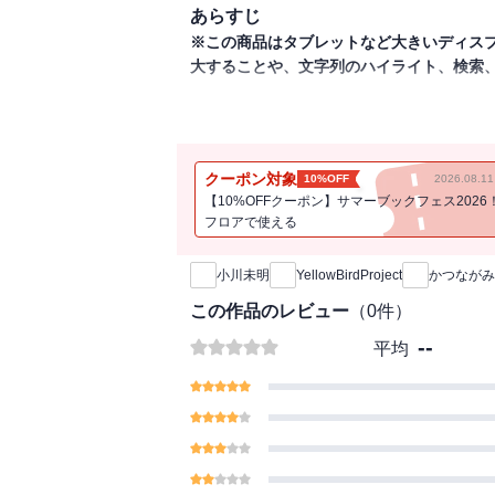
あらすじ
※この商品はタブレットなど大きいディス
大することや、文字列のハイライト、検索
きいろいとり文庫作品 その4「とある、月
男が訪ねてきました。年のせいで目が弱っ
た」※本製品の言語は日本語(漢字仮名交じ
クーポン対象
10%OFF
2026.08.
途お買い求めください。
【10%OFFクーポン】サマーブックフェス2026
フロアで使える
新刊通知
小川未明
YellowBirdProject
かつながみ
この作品のレビュー
（
0
件）
--
平均