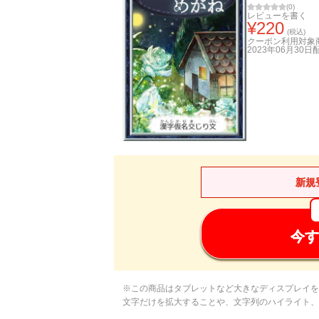
(
0
)
レビューを書く
¥
220
(税込)
クーポン利用対象
2023年06月30日
新規
今す
※この商品はタブレットなど大きなディスプレイを
文字だけを拡大することや、文字列のハイライト、