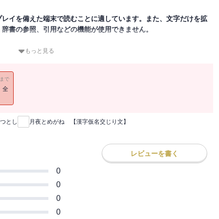
プレイを備えた端末で読むことに適しています。また、文字だけを拡
、辞書の参照、引用などの機能が使用できません。
のきれいな夜。町外れに一人暮らすおばあさんの家に、めがね売りの
もっと見る
ていたおばあさんは、男から、べっこう縁の大きなめがねを買いまし
り文)となっております。別言語・ヴァージョンをお求めの方は、別
11まで
！全
つとし
月夜とめがね 【漢字仮名交じり文】
レビューを書く
0
0
0
0