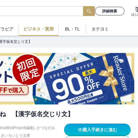
詳細検索
はじ
グラビア
ビジネス
・実用
BL・TL
タテヨミ
漢字仮名交じり文】
ね 【漢字仮名交じり文】
llowBirdProject(編集)
,
かつながみ
購入手続きに進む
きいろいとり文庫