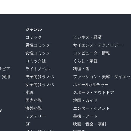
ジャンル
コミック
ビジネス・経済
男性コミック
サイエンス・テクノロジー
女性コミック
コンピュータ・情報
コミック誌
くらし・家庭
ラビア
ライトノベル
料理・酒
・実用
男子向けラノベ
ファッション・美容・ダイエッ
女子向けラノベ
ホビー&カルチャー
小説
スポーツ・アウトドア
国内小説
地図・ガイド
海外小説
エンターテイメント
グ
ミステリー
芸術・アート
SF
映画・音楽・演劇