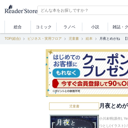
総合
コミック
ラノベ
小説
雑誌・
TOP(総合)
ビジネス・実用フロア
児童書
絵本
月夜とめがね 【
月夜とめが
児童書
小川未明(原作)
,
Ye
つとし(イラスト)
/