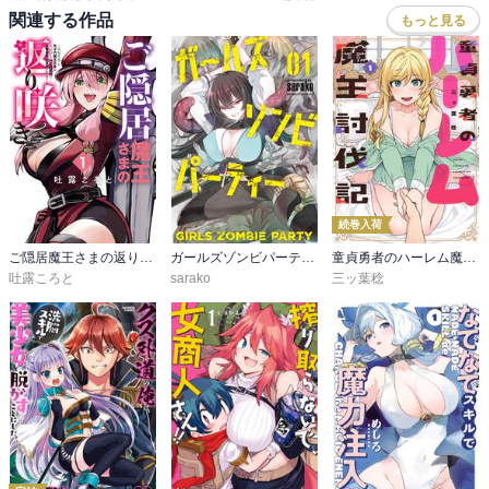
関連する作品
もっと見る
続巻入荷
ご隠居魔王さまの返り咲き ～突如若返った先々代魔王さまはちょっぴりHな謎武術で女尊男卑の世界を平定する～
ガールズゾンビパーティー
童貞勇者のハーレム魔王討伐記
吐露ころと
sarako
三ッ葉稔