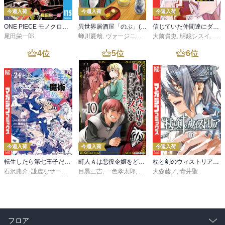
今週入荷
今週入荷
今週入荷
ONE PIECE モノクロ版 115
異世界居酒屋「のぶ」(22)
信じていた仲間達にダンジョン奥地で殺されかけたがギフト『無限ガチャ』でレベル９９９９の仲間達を手に入れて元パーティーメンバーと世界に復讐＆『ざまぁ！』します！（２３）
尾田栄一郎
蝉川夏哉
,
ヴァージニア二等兵
大前貴史
,
転
,
明鏡シスイ
,
ｔｅ
4
位
5
位
6
位
今週入荷
今週入荷
今週入荷
転生したら第七王子だったので、気ままに魔術を極めます（２４）
町人Ａは悪役令嬢をどうしても救いたい ～どぶと空と氷の姫君～１０【電子書店共通特典イラスト付】
杖と剣のウィストリア（１６）
石沢庸介
,
謙虚なサークル
,
メル。
目黒三吉
,
一色孝太郎
,
Parum
大森藤ノ
,
青井聖
フロア