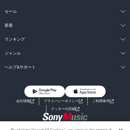
総合
コミック
セール
ラノベ
小説
総合
コミック
新着
雑誌・グラビア
ビジネス・実用
ラノベ
小説
総合
コミック
ランキング
BL・TL
雑誌・グラビア
ビジネス・実用
ラノベ
小説
総合
コミック
ジャンル
BL・TL
雑誌・グラビア
ビジネス・実用
ラノベ
小説
コミック
男性コミック
ヘルプ&サポート
BL・TL
雑誌・グラビア
ビジネス・実用
女性コミック
コミック誌
初めての方へ
ヘルプ
BL・TL
ライトノベル
男子向けラノベ
よくあるご質問
お問い合わせ
会社情報
プライバシーポリシー
ご利用条件
女子向けラノベ
小説
利用規約
クッキーの詳細
国内小説
海外小説
Copyright 2017 - 2026 Sony Music Entertainment(Japan) Inc.
By clicking “Accept All Cookies”, you agree to the storing of