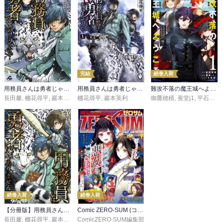
完結
続巻入荷
用務員さんは勇者じゃありませんので 1
用務員さんは勇者じゃありませんので
難攻不落の魔王城へようこそ～デバフは不要と勇者パーティーを追い出された黒魔導士、魔王軍の最高幹部に迎えられる～
長田馨
,
棚花尋平
,
巖本英利
棚花尋平
,
巖本英利
御鷹穂積
,
蚕堂j1
,
平石六
,
続巻入荷
続巻入荷
【分冊版】用務員さんは勇者じゃありませんので 第1話
Comic ZERO-SUM (コミック ゼロサム)
長田馨
,
棚花尋平
,
巖本英利
ComicZERO-SUM編集部