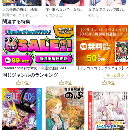
完結
クズ外道の俺は、洗脳スキルで美少女を脱がすことにした。
搾り取らないで、女商人さん！！
なでなでスキルで魔力注入！！
剛田ナギ
,
ダイヤモンド
くつがえる
めしろ
関連する特集
Reader Storeおすすめ！今週の注目SALE作品
同じジャンルのランキング
もっと見る
1
位
2
位
3
位