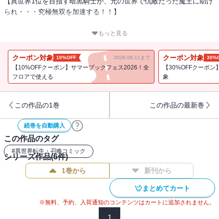
【異世界1位を目指す暗黒騎士が、元の世界で仇敵だった魔王に助け
られ・・・究極無双を加速する！！】
異世界バトルロイヤルに巻き込まれてしまった暗黒騎士アレスと勇
もっと見る
者ルシェは、この地で出会った女子高生シュリと共に、謎めく運営
が主催するサバイバルトーナメントに参戦する。
クーポン対象
クーポン対象
10%OFF
2026.08.11まで
30%
初陣で海洋モンスターを撃破し、続くダンジョンへと向かうさな
【10%OFFクーポン】サマーブックフェス2026！全
【30%OFFクーポン
か・・・ルシェは迂闊な行動で、アレスとシュリとはぐれてしま
フロアで使える
象
う。
そして・・・そこで待ち受けていたのは、かの地で敵対していた魔
この作品の1巻
この作品の最新巻
王エルメシアとの邂逅だった――。
続巻を自動購入
愛する賢者ルルアを探し求め、暗黒騎士が剣を振るう！異世界最強
この作品のタグ
サクセス譚、第2巻！！
★単行本カバー下画像収録★
#
異世界転生・召喚コミック
シリーズ作品(
6
件)
電子限定でカラーイラスト１ページが収録されています！
1巻から
新刊から
まとめてカート
※無料、予約、入荷通知のコンテンツはカートに追加されません。
1