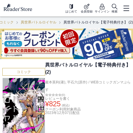
はじめて
会員登録
サインイン
検索
コミック
異世界バトルロイヤル
異世界バトルロイヤル【電子特典付き】 (2)
異世界バトルロイヤル【電子特典付き】
(2)
コミック
巖本英利(著)
,
平石六(原作)
/
WEBコミックガンマぷら
す
(
0
)
レビューを書く
¥
825
(税込)
クーポン利用対象商品
2023年12月07日
配信