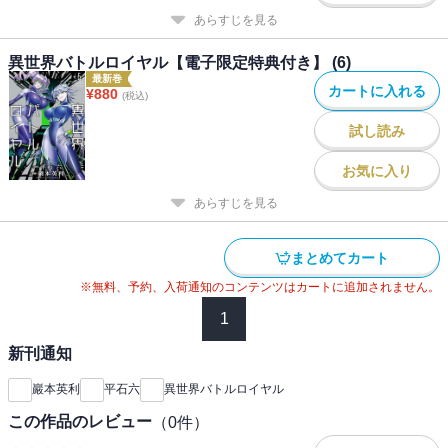
あらすじを見る
異世界バトルロイヤル【電子限定特典付き】 (6)
最新巻
カートに入れる
¥
880
(税込)
試し読み
お気に入り
あらすじを見る
まとめてカート
※無料、予約、入荷通知のコンテンツはカートに追加されません。
1
新刊通知
巖本英利
平石六
異世界バトルロイヤル
この作品のレビュー
（
0
件）