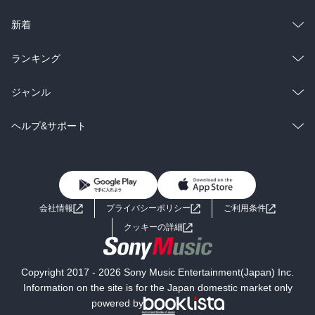
ラノベ
小説
総合
コミック
新着
雑誌・グラビア
ビジネス・実用
ラノベ
小説
総合
コミック
ランキング
BL・TL
雑誌・グラビア
ビジネス・実用
ラノベ
小説
総合
コミック
ジャンル
BL・TL
雑誌・グラビア
ビジネス・実用
ラノベ
小説
コミック
男性コミック
ヘルプ&サポート
BL・TL
雑誌・グラビア
ビジネス・実用
女性コミック
コミック誌
初めての方へ
ヘルプ
BL・TL
ライトノベル
男子向けラノベ
よくあるご質問
お問い合わせ
会社情報
プライバシーポリシー
ご利用条件
女子向けラノベ
小説
利用規約
クッキーの詳細
国内小説
海外小説
Copyright 2017 - 2026 Sony Music Entertainment(Japan) Inc.
ミステリー
SF
Information on the site is for the Japan domestic market only
powered by