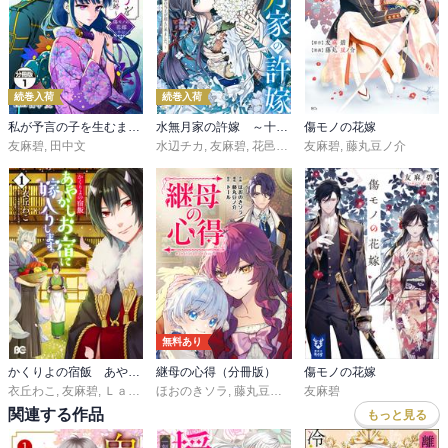
続巻入荷
続巻入荷
私が予言の子を生むまで ～澪の結婚～ 傷モノの花嫁 外伝 分冊版
水無月家の許嫁 ～十六歳の誕生日、本家の当主が迎えに来ました。～
傷モノの花嫁
友麻碧
,
田中文
水辺チカ
,
友麻碧
,
花邑まい
友麻碧
,
藤丸豆ノ介
無料あり
かくりよの宿飯 あやかしお宿に嫁入りします。
継母の心得（分冊版）
傷モノの花嫁
衣丘わこ
,
友麻碧
,
Ｌａｒｕｈａ
ほおのきソラ
,
藤丸豆ノ介
,
トール
友麻碧
関連する作品
もっと見る