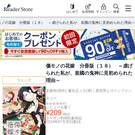
はじめて
会員登録
サインイン
検索
モノの花嫁 分冊版（１８） ～虐げられた私が、皇國の鬼神に見初められた理由～
傷モノの花嫁 分冊版（１８） ～虐げ
られた私が、皇國の鬼神に見初められた
理由～
コミック
友麻碧(原作)
,
藤丸豆ノ介(著)
/
異世界ヒロインファン
タジー
(
0
)
レビューを書く
¥
209
(税込)
クーポン利用対象商品
2024年07月30日
配信