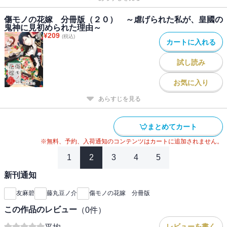
傷モノの花嫁 分冊版（２０） ～虐げられた私が、皇國の
鬼神に見初められた理由～
¥
209
(税込)
カートに入れる
試し読み
お気に入り
あらすじを見る
まとめてカート
※無料、予約、入荷通知のコンテンツはカートに追加されません。
1
2
3
4
5
新刊通知
友麻碧
藤丸豆ノ介
傷モノの花嫁 分冊版
この作品のレビュー
（
0
件）
--
レビューを書く