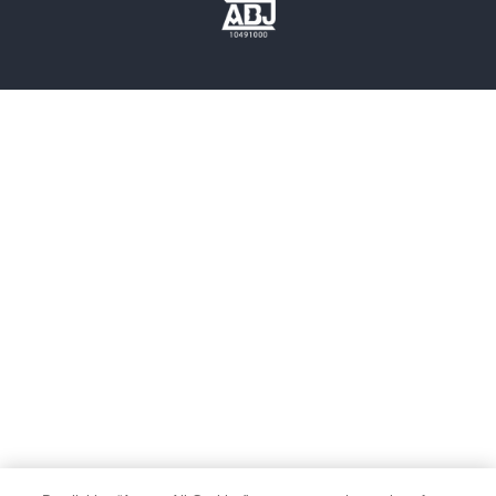
歴史・時代小説
文学
雑誌
グラビア写真集
ボーイズラブ
ティーンズラブ
人文・思想・歴史
社会・政治・法律
ビジネス・経済
サイエンス・テクノロジー
コンピュータ・情報
くらし・家庭
料理・酒
ファッション・美容・ダイエット
ホビー&カルチャー
スポーツ・アウトドア
地図・ガイド
エンターテイメント
芸術・アート
映画・音楽・演劇