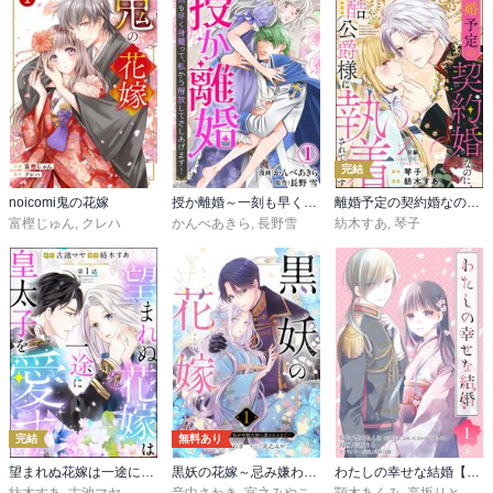
完結
noicomi鬼の花嫁
授か離婚～一刻も早く身籠って、私から解放してさしあげます！
離婚予定の契約婚なのに、冷酷公爵様に執着されています（分冊版）
富樫じゅん
,
クレハ
かんべあきら
,
長野雪
紡木すあ
,
琴子
完結
無料あり
望まれぬ花嫁は一途に皇太子を愛す《フルカラー》（分冊版）
黒妖の花嫁～忌み嫌われた私が冷酷大尉に愛されるまで～
わたしの幸せな結婚【分冊版】
紡木すあ
,
古池マヤ
音中さわき
,
宮之みやこ
顎木あくみ
,
高坂りと
,
月岡