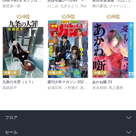
ONE PIECE モノクロ版 115
悪役令嬢レベル99 ～私は裏ボスですが魔王ではありません～ その６
異世界居酒屋「のぶ」(22)
尾田栄一郎
のこみ
,
七夕さとり
,
Tea
蝉川夏哉
,
ヴァージニア二等兵
4
位
5
位
6
位
今週入荷
今週入荷
今週入荷
九条の大罪（１７）
週刊少年マガジン 2026年36・37号[2026年8月5日発売]
あかね噺 23
真鍋昌平
金城宗幸
,
ノ村優介
,
真島ヒロ
末永裕樹
,
宮島礼吏
,
馬上鷹将
,
新川直司
,
久
フロア
総合
コミック
セール