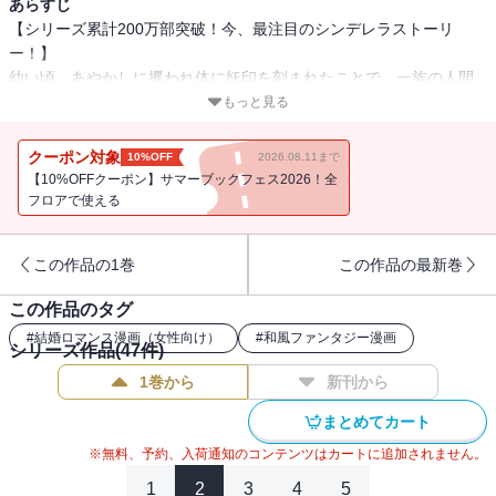
あらすじ
【シリーズ累計200万部突破！今、最注目のシンデレラストーリ
ー！】
幼い頃、あやかしに攫われ体に妖印を刻まれたことで、一族の人間
たちから“傷モノ”と虐げられてきた菜々緒。
もっと見る
予定されていた白蓮寺家の若様との婚姻も従姉妹の暁美に奪われ、
妖印を隠すため猿面をつけさせられて、惨めな生活を送っていた
クーポン対象
10%OFF
2026.08.11まで
菜々緒はある日、紅椿家の若き当主・夜行と出会う。
【10%OFFクーポン】サマーブックフェス2026！全
とある事件により面が外れ夜行に素顔を見られてしまう菜々緒だ
フロアで使える
が、夜行はその美しさと霊力の高さに興味を持ち――。
【第18話「菜々緒、義兄と話をする」を収録】
この作品の1巻
この作品の最新巻
この作品のタグ
#
結婚ロマンス漫画（女性向け）
#
和風ファンタジー漫画
シリーズ作品(
47
件)
1巻から
新刊から
まとめてカート
※無料、予約、入荷通知のコンテンツはカートに追加されません。
1
2
3
4
5