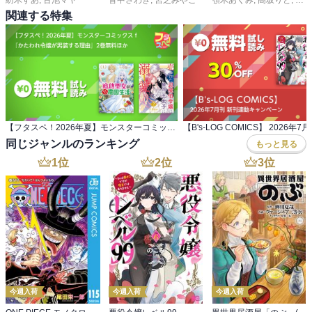
関連する特集
【フタスペ！2026年夏】モンスターコミックスｆ 『かたわれ令嬢が男装する理由』2巻無料ほか
同じジャンルのランキング
もっと見る
1
位
2
位
3
位
今週入荷
今週入荷
今週入荷