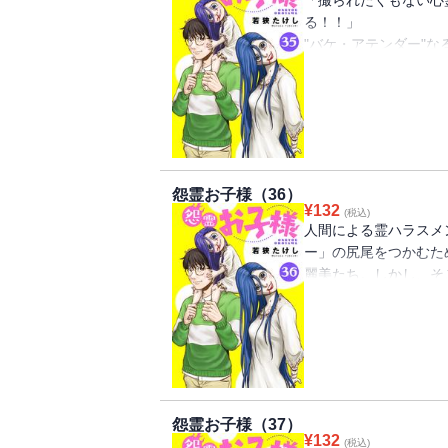
「撮られたくもない心
る！！」
"バケ・アテンダー"
害を受けた怨霊からの
青山お化け連合会でも
に打ってでることに。
怨霊お子様（36）
¥
132
(税込)
人間による霊ハラスメ
ー」の尻尾をつかむた
麗美たち。しかし、そ
ての相棒だった。
怨霊お子様（37）
¥
132
(税込)