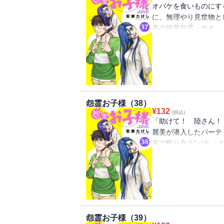
オバケを食いものにす
に、無理やり見世物と
美の後輩怨霊・サキ。
彼女を救うため、そし
め、潜入調査に向かっ
仕組まれていた。
怨霊お子様（38）
¥
132
(税込)
「助けて！ 陸さん！
麗美が潜入したパーテ
束で殴り合う"バケ・
バケ・アテンダーの卑
てしまった麗美と後輩
の大ピンチ！
怨霊お子様（39）