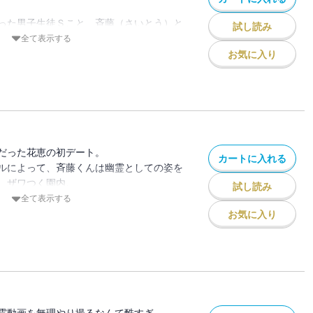
った男子生徒Ｓこと、斉藤（さいとう）と
試し読み
とになった花恵。
全て表示する
内緒で二ノ瀬家の面々も動物園に来てい
お気に入り
しゃぎの忌美。しかし、麗美は花恵のため
いことがあった。
だった花恵の初デート。
カートに入れる
ルによって、斉藤くんは幽霊としての姿を
、ザワつく園内。
試し読み
ホラーパニックになっちゃう……どうしよ
全て表示する
お気に入り