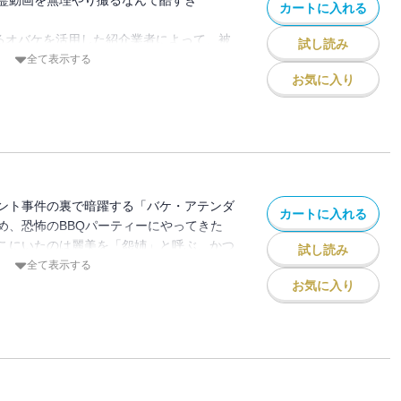
霊動画を無理やり撮るなんて酷すぎ
カートに入れる
なるオバケを活用した紹介業者によって、被
試し読み
相談を受け、怒り心頭の麗美。
全て表示する
大きな問題として捉えており、大規模捜索
お気に入り
ント事件の裏で暗躍する「バケ・アテンダ
カートに入れる
め、恐怖のBBQパーティーにやってきた
こにいたのは麗美を「怨姉」と呼ぶ、かつ
試し読み
全て表示する
お気に入り