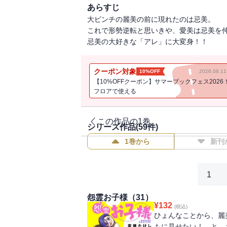
あらすじ
大ピンチの麗美の前に現れたのは忌美。
これで形勢逆転と思いきや、愛美は忌美を
忌美の大好きな「アレ」に大変身！！
クーポン対象
10%OFF
2026.08.
【10%OFFクーポン】サマーブックフェス2026
フロアで使える
この作品の1巻
シリーズ作品(
59
件)
1巻から
新刊
1
怨霊お子様（31）
¥
132
(税込)
ひょんなことから、麗
もに見せたい！ と、