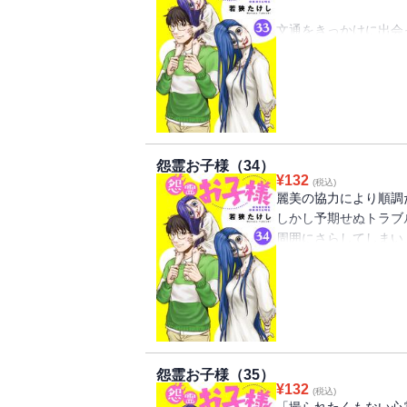
文通をきっかけに出会
動物園デートに行くこ
デート当日、花恵には
た。
初めての動物園に大は
にやらなければいけな
怨霊お子様（34）
¥
132
(税込)
麗美の協力により順調
しかし予期せぬトラブ
周囲にさらしてしまい
このままじゃ動物園が
う麗美先生！？
怨霊お子様（35）
¥
132
(税込)