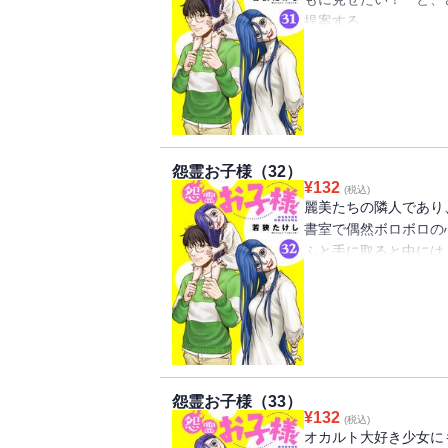
提案する。
しかし陸の苦手なもの
リート怨霊による恐怖
怨霊お子様（32）
¥
132
(税込)
麗美たちの隣人であり
書室で偶然ボロボロの
ふと手に取ると中には
紙にはメッセージが書
謎の人物。
花恵は返事を書いてみ
ずに。
怨霊お子様（33）
¥
132
(税込)
オカルト大好き少女に