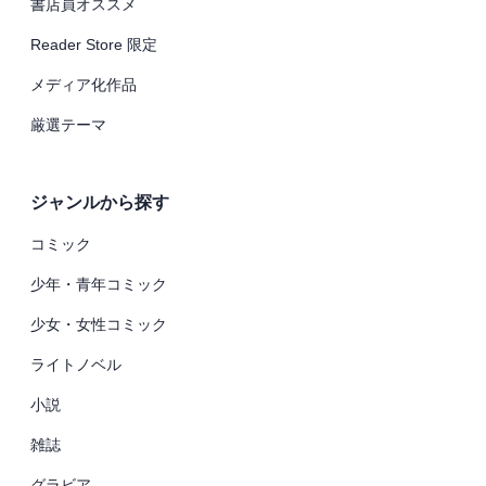
書店員オススメ
Reader Store 限定
メディア化作品
厳選テーマ
ジャンルから探す
コミック
少年・青年コミック
少女・女性コミック
ライトノベル
小説
雑誌
グラビア