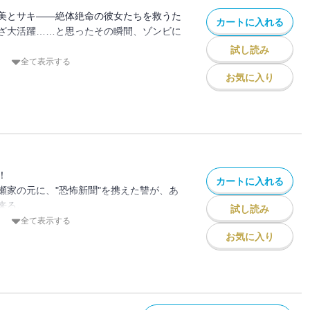
美とサキ――絶体絶命の彼女たちを救うた
カートに入れる
ざ大活躍……と思ったその瞬間、ゾンビに
試し読み
シ、これもう詰んだ！？
全て表示する
お気に入り
美が規格外のパワーを発揮し状況は一変。
ークションをぶっ壊せ！！
！
カートに入れる
瀬家の元に、"恐怖新聞"を携えた讐が、あ
来る。
試し読み
るがすことになる、その内容とは！？
全て表示する
お気に入り