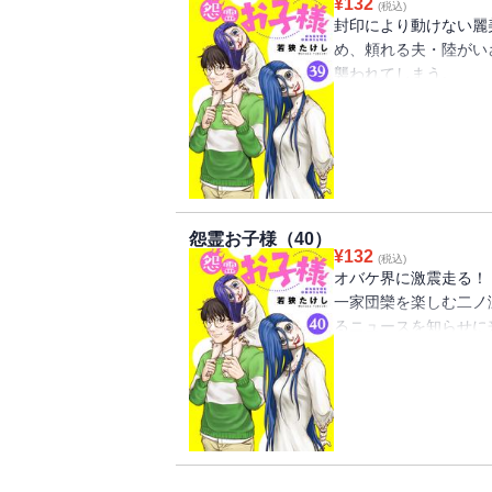
¥
132
(税込)
封印により動けない麗
め、頼れる夫・陸がい
襲われてしまう。
逃げ場ナシ、助けもナ
そんな大ピンチに忌
行け！ 違法オバケオ
怨霊お子様（40）
¥
132
(税込)
オバケ界に激震走る！
一家団欒を楽しむ二ノ
るニュースを知らせに
青山オバケ連合会を揺