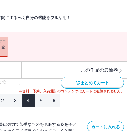
仲間にするべく自身の機能をフル活用！
11まで
！全
この作品の最新巻
から
まとめてカート
※無料、予約、入荷通知のコンテンツはカートに追加されません。
2
3
4
5
6
美は努力で苦手なものを克服する姿を子ど
カートに入れる
さっそく二ノ瀬家でもやってみようと陸に