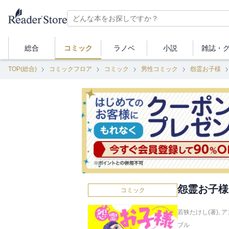
総合
コミック
ラノベ
小説
雑誌・
TOP(総合)
コミックフロア
コミック
男性コミック
怨霊お子様
怨霊お子様
コミック
若狭たけし(著)
,
ア
ブル