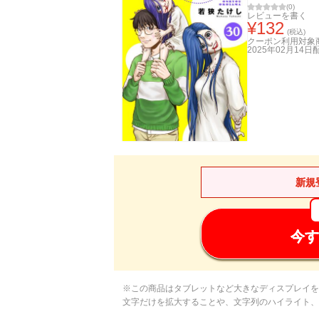
(
0
)
レビューを書く
¥
132
(税込)
クーポン利用対象
2025年02月14日
新規
今す
※この商品はタブレットなど大きなディスプレイを
文字だけを拡大することや、文字列のハイライト、