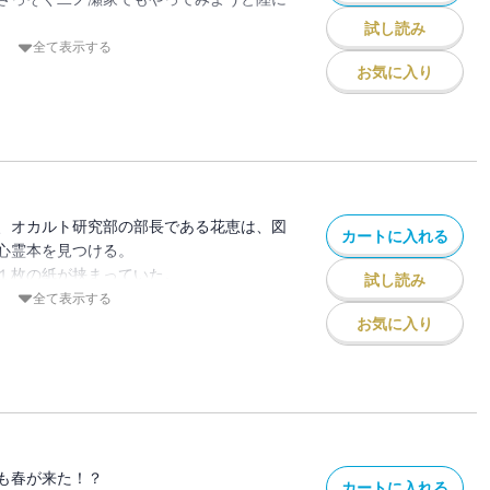
試し読み
はまさかの「怖いもの」で――こうしてエ
全て表示する
の特訓が始まるのであった。
お気に入り
、オカルト研究部の部長である花恵は、図
カートに入れる
心霊本を見つける。
１枚の紙が挟まっていた。
試し読み
かれている。書いた人物は「Ｓ」と名乗る
全て表示する
お気に入り
ることにした――何が待っているかも知ら
も春が来た！？
カートに入れる