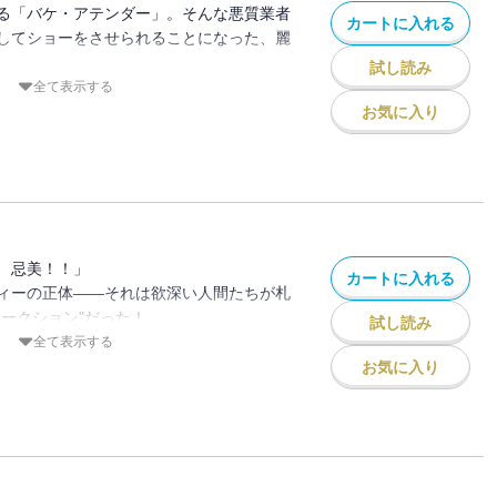
る「バケ・アテンダー」。そんな悪質業者
カートに入れる
してショーをさせられることになった、麗
試し読み
てこれ以上被害霊が増えないようにするた
全て表示する
た麗美だったが……そこには恐ろしい罠が
お気に入り
 忌美！！」
カートに入れる
ィーの正体――それは欲深い人間たちが札
オークション"だった！
試し読み
劣な罠にかかり、オークションに出品され
全て表示する
怨霊のサキは、今にも競り落とされる寸前
お気に入り