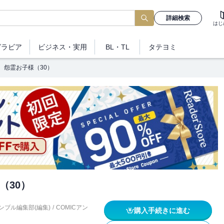
詳細検索
はじ
グラビア
ビジネス
・実用
BL・TL
タテヨミ
怨霊お子様（30）
（30）
ンブル編集部(編集)
/
COMICアン
購入手続きに進む