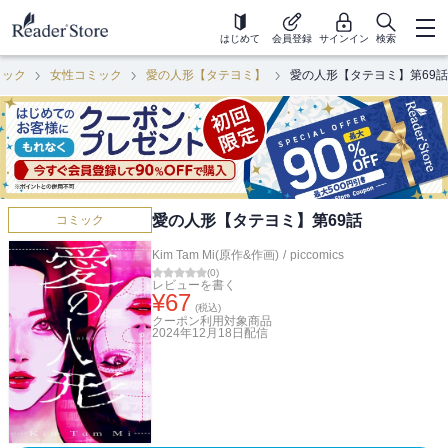
はじめて
会員登録
サインイン
検索
ミック
女性コミック
愛の人形【タテヨミ】
愛の人形【タテヨミ】第69話
愛の人形【タテヨミ】第69話
コミック
Kim Tam Mi(原作&作画)
/
piccomics
(
0
)
レビューを書く
¥
67
(税込)
クーポン利用対象商品
2024年12月18日
配信