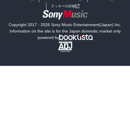
女子向けラノベ
小説
利用規約
クッキーの詳細
国内小説
海外小説
Copyright 2017 - 2026 Sony Music Entertainment(Japan) Inc.
ミステリー
SF
Information on the site is for the Japan domestic market only
powered by
歴史・時代小説
文学
雑誌
グラビア写真集
ボーイズラブ
ティーンズラブ
人文・思想・歴史
社会・政治・法律
ビジネス・経済
サイエンス・テクノロジー
コンピュータ・情報
くらし・家庭
料理・酒
ファッション・美容・ダイエット