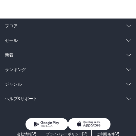
フロア
総合
コミック
セール
ラノベ
小説
総合
コミック
新着
雑誌・グラビア
ビジネス・実用
ラノベ
小説
総合
コミック
ランキング
BL・TL
雑誌・グラビア
ビジネス・実用
ラノベ
小説
総合
コミック
ジャンル
BL・TL
雑誌・グラビア
ビジネス・実用
ラノベ
小説
コミック
男性コミック
ヘルプ&サポート
BL・TL
雑誌・グラビア
ビジネス・実用
女性コミック
コミック誌
初めての方へ
ヘルプ
BL・TL
ライトノベル
男子向けラノベ
よくあるご質問
お問い合わせ
会社情報
プライバシーポリシー
ご利用条件