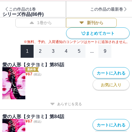
この作品の1巻
この作品の最新巻
シリーズ作品(
86
件)
1巻から
新刊から
まとめてカート
※無料、予約、入荷通知のコンテンツはカートに追加されません。
1
2
3
4
5
...
9
愛の人形【タテヨミ】第85話
最終巻
カートに入れる
¥
67
(税込)
お気に入り
あらすじを見る
愛の人形【タテヨミ】第84話
¥
67
(税込)
カートに入れる