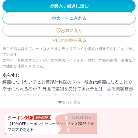
購入手続きに進む
カートに入れる
お気に入り
ほかの巻を見る
※この商品はタブレットなど大きなディスプレイを備えた機器で読むことに適し
ています。
文字だけを拡大することや、文字列のハイライト、検索、辞書の参照、引用など
の機能が使用できません。
あらすじ
綺麗になりたいテヒと整形外科医のドハ、彼女は綺麗になることで
幸せになれるのか？ 外見で差別を受けてきたテヒは、ある美容整形
クリニックの院長ドハから甘い提案を受ける。 「美しくしてさしあ
げます。」 幸せへ通じる近道だと思ったテヒは、その提案を受け入
もっと見る
れるが… 外見が綺麗になるだけで本当の「幸せ」を掴むことはでき
るのか？
クーポン対象
10%OFF
2026.08.11まで
【10%OFFクーポン】サマーブックフェス2026！全
フロアで使える