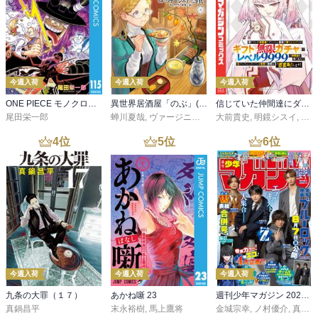
今週入荷
今週入荷
今週入荷
ONE PIECE モノクロ版 115
異世界居酒屋「のぶ」(22)
信じていた仲間達にダンジョン奥地で殺されかけたがギフト『無限ガチャ』でレベル９９９９の仲間達を手に入れて元パーティーメンバーと世界に復讐＆『ざまぁ！』します！（２３）
尾田栄一郎
蝉川夏哉
,
ヴァージニア二等兵
大前貴史
,
転
,
明鏡シスイ
,
ｔｅ
4
位
5
位
6
位
今週入荷
今週入荷
今週入荷
九条の大罪（１７）
あかね噺 23
週刊少年マガジン 2026年36・37号[2026年8月5日発売]
真鍋昌平
末永裕樹
,
馬上鷹将
金城宗幸
,
ノ村優介
,
真島ヒロ