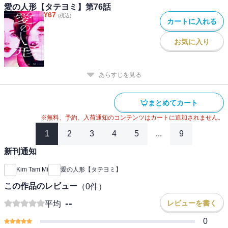
愛の人形【タテヨミ】第76話
¥
67
(税込)
カートに入れる
お気に入り
あらすじを見る
まとめてカート
※無料、予約、入荷通知のコンテンツはカートに追加されません。
1
2
3
4
5
...
9
新刊通知
Kim Tam Mi
愛の人形【タテヨミ】
この作品のレビュー
（
0
件）
--
レビューを書く
平均
0