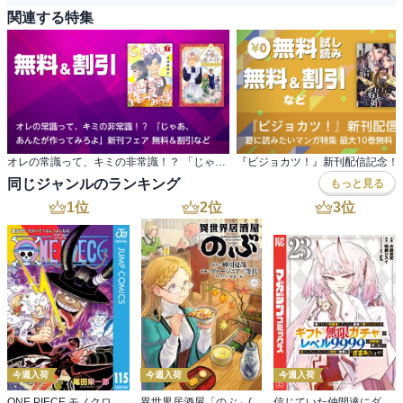
関連する特集
オレの常識って、キミの非常識！？ 「じゃあ、 あんたが作ってみろよ」新刊フェア 無料＆割引など
同じジャンルのランキング
もっと見る
1
位
2
位
3
位
今週入荷
今週入荷
今週入荷
ONE PIECE モノクロ版 115
異世界居酒屋「のぶ」(22)
信じていた仲間達にダンジョン奥地で殺されかけたがギフト『無限ガチャ』でレベル９９９９の仲間達を手に入れて元パーティーメンバーと世界に復讐＆『ざまぁ！』します！（２３）