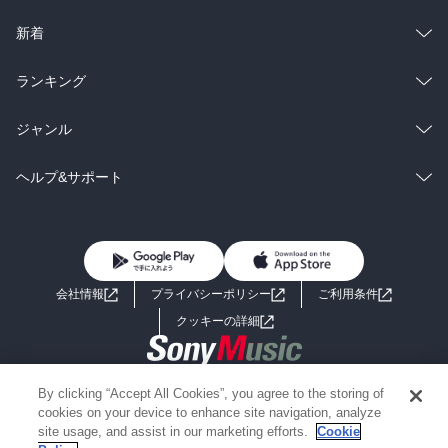
ラノベ
小説
総合
コミック
新着
雑誌・グラビア
ビジネス・実用
ラノベ
小説
総合
コミック
ランキング
BL・TL
雑誌・グラビア
ビジネス・実用
ラノベ
小説
総合
コミック
ジャンル
BL・TL
雑誌・グラビア
ビジネス・実用
ラノベ
小説
コミック
男性コミック
ヘルプ&サポート
BL・TL
雑誌・グラビア
ビジネス・実用
女性コミック
コミック誌
初めての方へ
ヘルプ
BL・TL
ライトノベル
男子向けラノベ
よくあるご質問
お問い合わせ
会社情報
プライバシーポリシー
ご利用条件
女子向けラノベ
小説
利用規約
クッキーの詳細
国内小説
海外小説
Copyright 2017 - 2026 Sony Music Entertainment(Japan) Inc.
By clicking “Accept All Cookies”, you agree to the storing of
ミステリー
SF
Information on the site is for the Japan domestic market only
cookies on your device to enhance site navigation, analyze
powered by
site usage, and assist in our marketing efforts.
Cookie