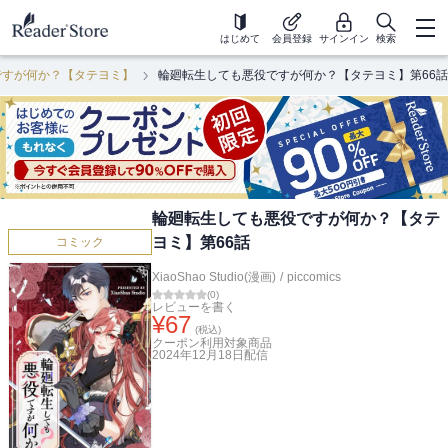
はじめて
会員登録
サインイン
検索
ですが何か？【タテヨミ】
輪廻転生しても悪役ですが何か？【タテヨミ】第66話
輪廻転生しても悪役ですが何か？【タテ
ヨミ】第66話
コミック
XiaoShao Studio(漫画)
/
piccomics
(
0
)
レビューを書く
¥
67
(税込)
クーポン利用対象商品
2024年12月18日
配信