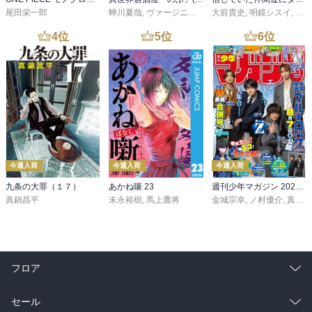
尾田栄一郎
蝉川夏哉
,
ヴァージニア二等兵
大前貴史
,
転
,
明鏡シスイ
,
ｔｅ
4
位
5
位
6
位
今週入荷
今週入荷
今週入荷
九条の大罪（１７）
あかね噺 23
週刊少年マガジン 2026年36・37号[2026年8月5日発売]
真鍋昌平
末永裕樹
,
馬上鷹将
金城宗幸
,
ノ村優介
,
真島ヒロ
フロア
総合
コミック
セール