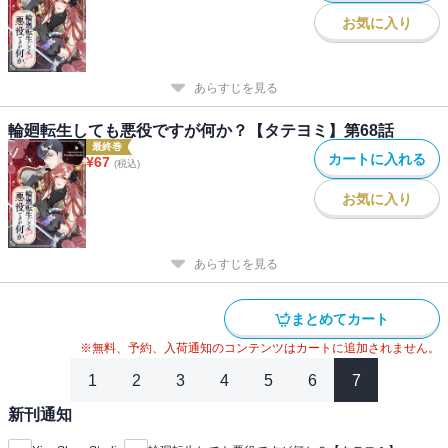
お気に入り
あらすじを見る
輪廻転生しても悪役ですが何か？【タテヨミ】第68話
最終巻
カートに入れる
¥
67
(税込)
お気に入り
あらすじを見る
まとめてカート
※無料、予約、入荷通知のコンテンツはカートに追加されません。
1
2
3
4
5
6
7
新刊通知