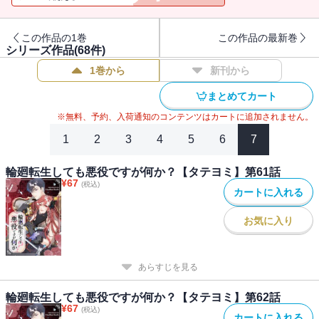
この作品の1巻
この作品の最新巻
シリーズ作品(
68
件)
1巻から
新刊から
まとめてカート
※無料、予約、入荷通知のコンテンツはカートに追加されません。
1
2
3
4
5
6
7
輪廻転生しても悪役ですが何か？【タテヨミ】第61話
¥
67
(税込)
カートに入れる
お気に入り
あらすじを見る
輪廻転生しても悪役ですが何か？【タテヨミ】第62話
¥
67
(税込)
カートに入れる