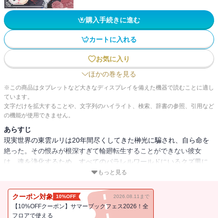
購入手続きに進む
カートに入れる
お気に入り
ほかの巻を見る
※この商品はタブレットなど大きなディスプレイを備えた機器で読むことに適し
ています。
文字だけを拡大することや、文字列のハイライト、検索、辞書の参照、引用など
の機能が使用できません。
あらすじ
現実世界の東雲ルリは20年間尽くしてきた榊光に騙され、自ら命を
絶った。その恨みが根深すぎて輪廻転生することができない彼女
は、魂を浄化するため、すべてのパラレルワールドにいるクズ男に
復讐していく。しかし思わぬ事態が発生…！？
もっと見る
クーポン対象
10%OFF
2026.08.11まで
【10%OFFクーポン】サマーブックフェス2026！全
フロアで使える