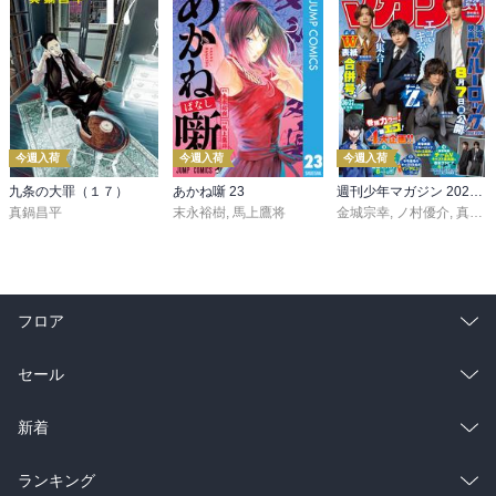
今週入荷
今週入荷
今週入荷
九条の大罪（１７）
あかね噺 23
週刊少年マガジン 2026年36・37号[2026年8月5日発売]
真鍋昌平
末永裕樹
,
馬上鷹将
金城宗幸
,
ノ村優介
,
真島ヒロ
フロア
総合
コミック
セール
ラノベ
小説
総合
コミック
新着
雑誌・グラビア
ビジネス・実用
ラノベ
小説
総合
コミック
ランキング