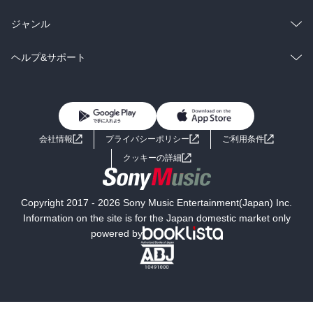
BL・TL
雑誌・グラビア
ビジネス・実用
ラノベ
小説
総合
コミック
ジャンル
BL・TL
雑誌・グラビア
ビジネス・実用
ラノベ
小説
コミック
男性コミック
ヘルプ&サポート
BL・TL
雑誌・グラビア
ビジネス・実用
女性コミック
コミック誌
初めての方へ
ヘルプ
BL・TL
ライトノベル
男子向けラノベ
よくあるご質問
お問い合わせ
会社情報
プライバシーポリシー
ご利用条件
女子向けラノベ
小説
利用規約
クッキーの詳細
国内小説
海外小説
Copyright 2017 - 2026 Sony Music Entertainment(Japan) Inc.
ミステリー
SF
Information on the site is for the Japan domestic market only
powered by
歴史・時代小説
文学
雑誌
グラビア写真集