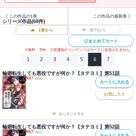
この作品の1巻
この作品の最新巻
シリーズ作品(
68
件)
1巻から
新刊から
まとめてカート
※無料、予約、入荷通知のコンテンツはカートに追加されません。
1
2
3
4
5
6
7
輪廻転生しても悪役ですが何か？【タテヨミ】第51話
¥
67
(税込)
カートに入れる
お気に入り
あらすじを見る
輪廻転生しても悪役ですが何か？【タテヨミ】第52話
¥
67
(税込)
カートに入れる