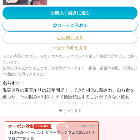
購入手続きに進む
カートに入れる
お気に入り
ほかの巻を見る
※この商品はタブレットなど大きなディスプレイを備えた機器で読むことに適し
ています。
文字だけを拡大することや、文字列のハイライト、検索、辞書の参照、引用など
の機能が使用できません。
あらすじ
現実世界の東雲ルリは20年間尽くしてきた榊光に騙され、自ら命を
絶った。その恨みが根深すぎて輪廻転生することができない彼女
は、魂を浄化するため、すべてのパラレルワールドにいるクズ男に
復讐していく。しかし思わぬ事態が発生…！？
もっと見る
クーポン対象
10%OFF
2026.08.11まで
【10%OFFクーポン】サマーブックフェス2026！全
フロアで使える