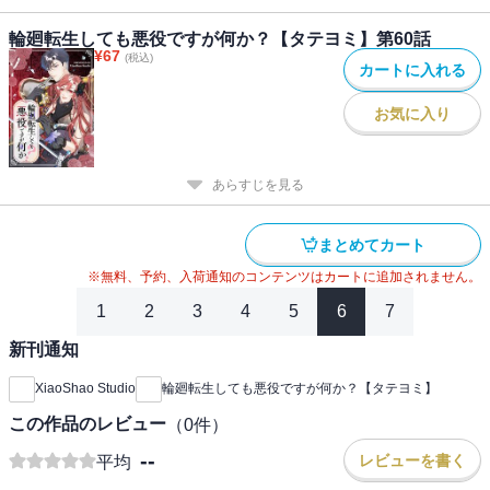
輪廻転生しても悪役ですが何か？【タテヨミ】第60話
¥
67
(税込)
カートに入れる
お気に入り
あらすじを見る
まとめてカート
※無料、予約、入荷通知のコンテンツはカートに追加されません。
1
2
3
4
5
6
7
新刊通知
XiaoShao Studio
輪廻転生しても悪役ですが何か？【タテヨミ】
この作品のレビュー
（
0
件）
--
レビューを書く
平均