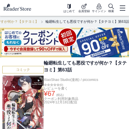
はじめて
会員登録
サインイン
検索
ですが何か？【タテヨミ】
輪廻転生しても悪役ですが何か？【タテヨミ】第63話
輪廻転生しても悪役ですが何か？【タテ
ヨミ】第63話
コミック
XiaoShao Studio(漫画)
/
piccomics
(
0
)
レビューを書く
¥
67
(税込)
クーポン利用対象商品
2024年12月18日
配信