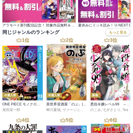
アラモード新刊配信記念！ 対象作品無料＆値引
同じジャンルのランキング
もっと見る
1
位
2
位
3
位
今週入荷
今週入荷
新着
ONE PIECE モノクロ版 115
異世界居酒屋「のぶ」(22)
悪役令嬢レベル99 ～私は裏ボスですが魔王ではありません～ その６
尾田栄一郎
蝉川夏哉
,
ヴァージニア二等兵
のこみ
,
転
,
七夕さとり
,
Tea
4
位
5
位
6
位