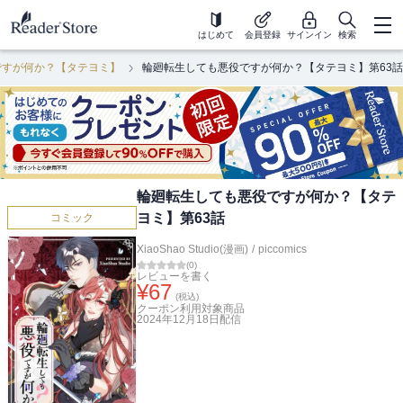
はじめて
会員登録
サインイン
検索
ですが何か？【タテヨミ】
輪廻転生しても悪役ですが何か？【タテヨミ】第63話
輪廻転生しても悪役ですが何か？【タテ
ヨミ】第63話
コミック
XiaoShao Studio(漫画)
/
piccomics
(
0
)
レビューを書く
¥
67
(税込)
クーポン利用対象商品
2024年12月18日
配信