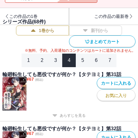
この作品の1巻
この作品の最新巻
シリーズ作品(
68
件)
1巻から
新刊から
まとめてカート
※無料、予約、入荷通知のコンテンツはカートに追加されません。
1
2
3
4
5
6
7
輪廻転生しても悪役ですが何か？【タテヨミ】第31話
¥
67
(税込)
カートに入れる
お気に入り
あらすじを見る
輪廻転生しても悪役ですが何か？【タテヨミ】第32話
¥
67
(税込)
カートに入れる