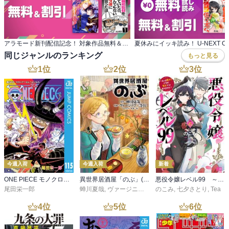
アラモード新刊配信記念！ 対象作品無料＆値引
同じジャンルのランキング
もっと見る
1
位
2
位
3
位
今週入荷
今週入荷
新着
ONE PIECE モノクロ版 115
異世界居酒屋「のぶ」(22)
悪役令嬢レベル99 ～私は裏ボスですが魔王ではありません～ その６
尾田栄一郎
蝉川夏哉
,
ヴァージニア二等兵
のこみ
,
転
,
七夕さとり
,
Tea
4
位
5
位
6
位