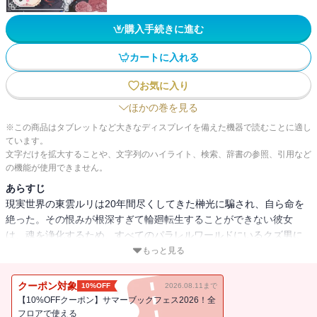
購入手続きに進む
カートに入れる
お気に入り
ほかの巻を見る
※この商品はタブレットなど大きなディスプレイを備えた機器で読むことに適し
ています。
文字だけを拡大することや、文字列のハイライト、検索、辞書の参照、引用など
の機能が使用できません。
あらすじ
現実世界の東雲ルリは20年間尽くしてきた榊光に騙され、自ら命を
絶った。その恨みが根深すぎて輪廻転生することができない彼女
は、魂を浄化するため、すべてのパラレルワールドにいるクズ男に
復讐していく。しかし思わぬ事態が発生…！？
もっと見る
クーポン対象
10%OFF
2026.08.11まで
【10%OFFクーポン】サマーブックフェス2026！全
フロアで使える