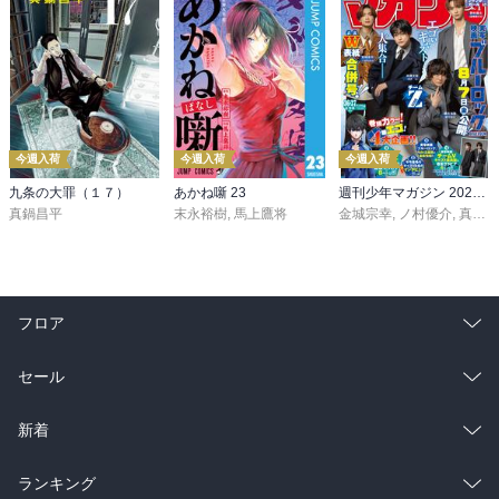
今週入荷
今週入荷
今週入荷
九条の大罪（１７）
あかね噺 23
週刊少年マガジン 2026年36・37号[2026年8月5日発売]
真鍋昌平
末永裕樹
,
馬上鷹将
金城宗幸
,
ノ村優介
,
真島ヒロ
フロア
総合
コミック
セール
ラノベ
小説
総合
コミック
新着
雑誌・グラビア
ビジネス・実用
ラノベ
小説
総合
コミック
ランキング