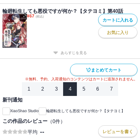
輪廻転生しても悪役ですが何か？【タテヨミ】第40話
¥
67
(税込)
カートに入れる
お気に入り
あらすじを見る
まとめてカート
※無料、予約、入荷通知のコンテンツはカートに追加されません。
1
2
3
4
5
6
7
新刊通知
XiaoShao Studio
輪廻転生しても悪役ですが何か？【タテヨミ】
この作品のレビュー
（
0
件）
--
レビューを書く
平均