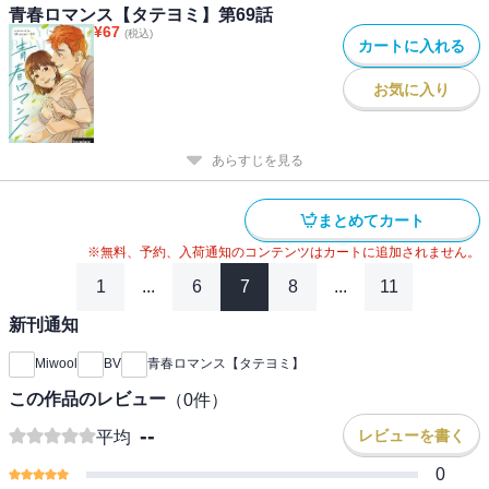
青春ロマンス【タテヨミ】第69話
¥
67
(税込)
カートに入れる
お気に入り
あらすじを見る
まとめてカート
※無料、予約、入荷通知のコンテンツはカートに追加されません。
1
...
6
7
8
...
11
新刊通知
Miwool
BV
青春ロマンス【タテヨミ】
この作品のレビュー
（
0
件）
--
レビューを書く
平均
0