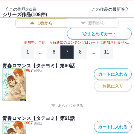
この作品の1巻
この作品の最新巻
シリーズ作品(
108
件)
1巻から
新刊から
まとめてカート
※無料、予約、入荷通知のコンテンツはカートに追加されません。
1
...
6
7
8
...
11
青春ロマンス【タテヨミ】第60話
¥
67
(税込)
カートに入れる
お気に入り
あらすじを見る
青春ロマンス【タテヨミ】第61話
¥
67
(税込)
カートに入れる