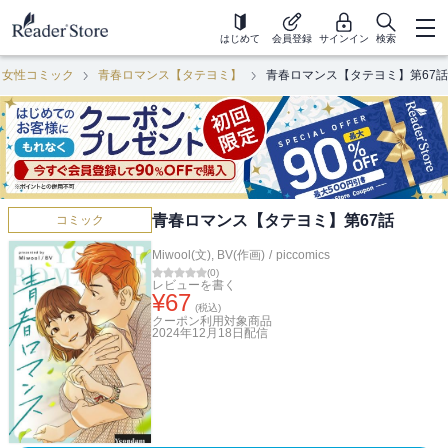
はじめて
会員登録
サインイン
検索
女性コミック
青春ロマンス【タテヨミ】
青春ロマンス【タテヨミ】第67話
青春ロマンス【タテヨミ】第67話
コミック
Miwool(文)
,
BV(作画)
/
piccomics
(
0
)
レビューを書く
¥
67
(税込)
クーポン利用対象商品
2024年12月18日
配信