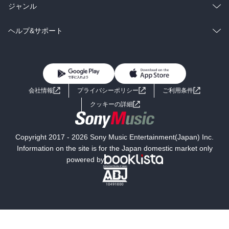
BL・TL
雑誌・グラビア
ビジネス・実用
ラノベ
小説
総合
コミック
ジャンル
BL・TL
雑誌・グラビア
ビジネス・実用
ラノベ
小説
コミック
男性コミック
ヘルプ&サポート
BL・TL
雑誌・グラビア
ビジネス・実用
女性コミック
コミック誌
初めての方へ
ヘルプ
BL・TL
ライトノベル
男子向けラノベ
よくあるご質問
お問い合わせ
会社情報
プライバシーポリシー
ご利用条件
女子向けラノベ
小説
利用規約
クッキーの詳細
国内小説
海外小説
Copyright 2017 - 2026 Sony Music Entertainment(Japan) Inc.
ミステリー
SF
Information on the site is for the Japan domestic market only
powered by
歴史・時代小説
文学
雑誌
グラビア写真集
ボーイズラブ
ティーンズラブ