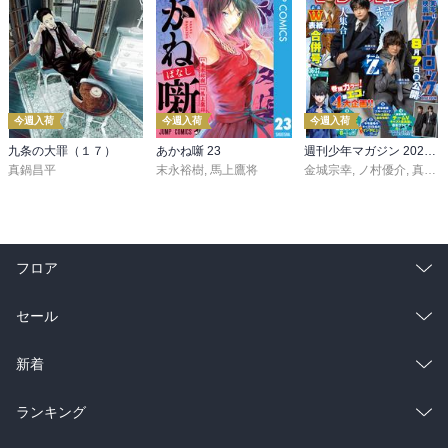
今週入荷
今週入荷
今週入荷
九条の大罪（１７）
あかね噺 23
週刊少年マガジン 2026年36・37号[2026年8月5日発売]
真鍋昌平
末永裕樹
,
馬上鷹将
金城宗幸
,
ノ村優介
,
真島ヒロ
フロア
総合
コミック
セール
ラノベ
小説
総合
コミック
新着
雑誌・グラビア
ビジネス・実用
ラノベ
小説
総合
コミック
ランキング