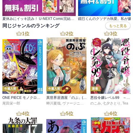
夏休みにイッキ読み！ U-NEXT Comic完結作品特集
同じジャンルのランキング
もっと見る
1
位
2
位
3
位
今週入荷
今週入荷
新着
ONE PIECE モノクロ版 115
異世界居酒屋「のぶ」(22)
悪役令嬢レベル99 ～私は裏ボスですが魔王ではありません～ その６
尾田栄一郎
蝉川夏哉
,
ヴァージニア二等兵
のこみ
,
転
,
七夕さとり
,
Tea
4
位
5
位
6
位