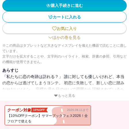
購入手続きに進む
カートに入れる
お気に入り
ほかの巻を見る
※この商品はタブレットなど大きなディスプレイを備えた機器で読むことに適し
ています。
文字だけを拡大することや、文字列のハイライト、検索、辞書の参照、引用など
の機能が使用できません。
あらすじ
「私たちに恋の奇跡は訪れる？」 誰に対しても優しいけれど、本当
の恋からは逃げてしまうヨンテ。 初恋に失敗して、新しい恋に踏み
だせないソミン。 完璧な見た目のせいで周囲から誤解されているヘ
リ。 そんなヘリの心の扉を開こうとするファウン。 不安でいっぱい
もっと見る
な、だからこそ一番光り輝く年頃。 大学生たちの恋模様を甘酸っぱ
く、そしてリアルに描く青春物語。
クーポン対象
10%OFF
2026.08.11まで
【10%OFFクーポン】サマーブックフェス2026！全
フロアで使える