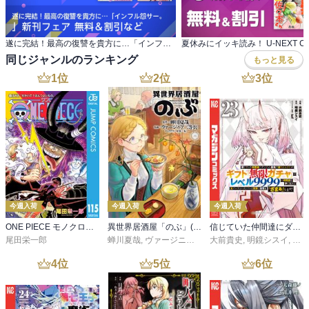
遂に完結！最高の復讐を貴方に…「インフル怨サー。 」新刊フェア 無料＆割引など
同じジャンルのランキング
もっと見る
1
位
2
位
3
位
今週入荷
今週入荷
今週入荷
ONE PIECE モノクロ版 115
異世界居酒屋「のぶ」(22)
信じていた仲間達にダンジョン奥地で殺されかけたがギフト『無限ガチャ』でレベル９９９９の仲間達を手に入れて元パーティーメンバーと世界に復讐＆『ざまぁ！』します！（２３）
尾田栄一郎
蝉川夏哉
,
ヴァージニア二等兵
大前貴史
,
転
,
明鏡シスイ
,
ｔｅ
4
位
5
位
6
位