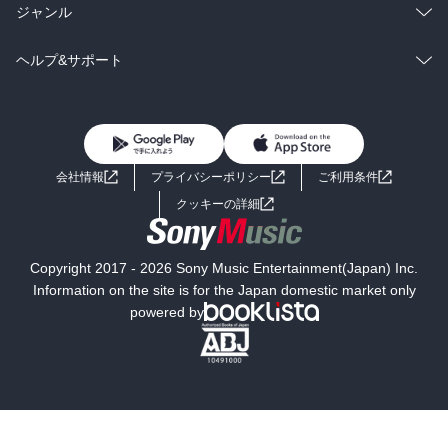
BL・TL
雑誌・グラビア
ビジネス・実用
ラノベ
小説
総合
コミック
ジャンル
BL・TL
雑誌・グラビア
ビジネス・実用
ラノベ
小説
コミック
男性コミック
ヘルプ&サポート
BL・TL
雑誌・グラビア
ビジネス・実用
女性コミック
コミック誌
初めての方へ
ヘルプ
BL・TL
ライトノベル
男子向けラノベ
よくあるご質問
お問い合わせ
会社情報
プライバシーポリシー
ご利用条件
女子向けラノベ
小説
利用規約
クッキーの詳細
国内小説
海外小説
Copyright 2017 - 2026 Sony Music Entertainment(Japan) Inc.
ミステリー
SF
Information on the site is for the Japan domestic market only
powered by
歴史・時代小説
文学
雑誌
グラビア写真集
ボーイズラブ
ティーンズラブ