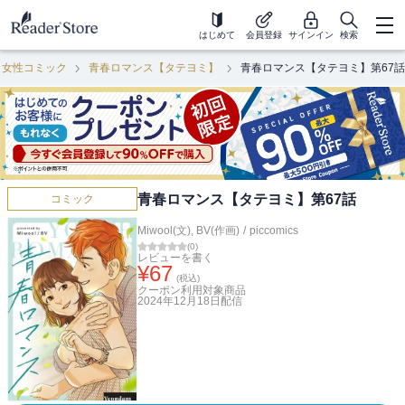
はじめて
会員登録
サインイン
検索
女性コミック
青春ロマンス【タテヨミ】
青春ロマンス【タテヨミ】第67話
青春ロマンス【タテヨミ】第67話
コミック
Miwool(文)
,
BV(作画)
/
piccomics
(
0
)
レビューを書く
¥
67
(税込)
クーポン利用対象商品
2024年12月18日
配信