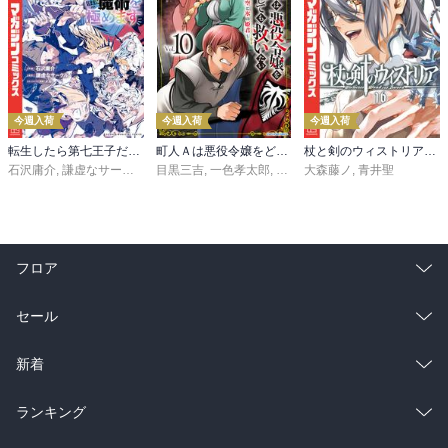
今週入荷
今週入荷
今週入荷
転生したら第七王子だったので、気ままに魔術を極めます（２４）
町人Ａは悪役令嬢をどうしても救いたい ～どぶと空と氷の姫君～１０【電子書店共通特典イラスト付】
杖と剣のウィストリア（１６）
石沢庸介
,
謙虚なサークル
,
メル。
目黒三吉
,
一色孝太郎
,
Parum
大森藤ノ
,
青井聖
フロア
総合
コミック
セール
ラノベ
小説
総合
コミック
新着
雑誌・グラビア
ビジネス・実用
ラノベ
小説
総合
コミック
ランキング