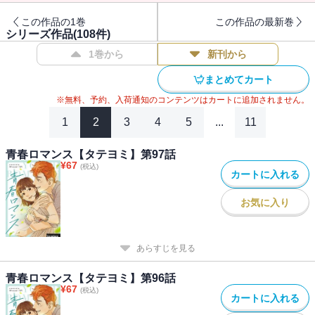
この作品の1巻
この作品の最新巻
シリーズ作品(
108
件)
1巻から
新刊から
まとめてカート
※無料、予約、入荷通知のコンテンツはカートに追加されません。
1
2
3
4
5
...
11
青春ロマンス【タテヨミ】第97話
¥
67
(税込)
カートに入れる
お気に入り
あらすじを見る
青春ロマンス【タテヨミ】第96話
¥
67
(税込)
カートに入れる