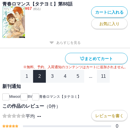
青春ロマンス【タテヨミ】第88話
¥
67
(税込)
カートに入れる
お気に入り
あらすじを見る
まとめてカート
※無料、予約、入荷通知のコンテンツはカートに追加されません。
1
2
3
4
5
...
11
新刊通知
Miwool
BV
青春ロマンス【タテヨミ】
この作品のレビュー
（
0
件）
--
レビューを書く
平均
0