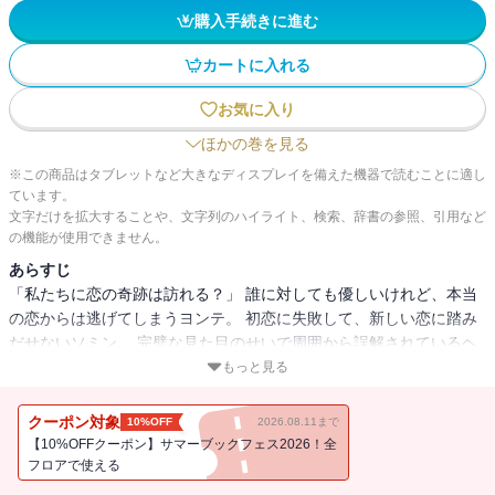
購入手続きに進む
カートに入れる
お気に入り
ほかの巻を見る
※この商品はタブレットなど大きなディスプレイを備えた機器で読むことに適し
ています。
文字だけを拡大することや、文字列のハイライト、検索、辞書の参照、引用など
の機能が使用できません。
あらすじ
「私たちに恋の奇跡は訪れる？」 誰に対しても優しいけれど、本当
の恋からは逃げてしまうヨンテ。 初恋に失敗して、新しい恋に踏み
だせないソミン。 完璧な見た目のせいで周囲から誤解されているヘ
リ。 そんなヘリの心の扉を開こうとするファウン。 不安でいっぱい
もっと見る
な、だからこそ一番光り輝く年頃。 大学生たちの恋模様を甘酸っぱ
く、そしてリアルに描く青春物語。
クーポン対象
10%OFF
2026.08.11まで
【10%OFFクーポン】サマーブックフェス2026！全
フロアで使える