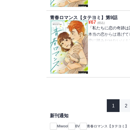
青春ロマンス【タテヨミ】第9話
¥
67
(税込)
「私たちに恋の奇跡は
本当の恋からは逃げて
恋に踏みだせないソミ
されているヘリ。 そ
ン。 不安でいっぱい
たちの恋模様を甘酸っ
1
2
新刊通知
Miwool
BV
青春ロマンス【タテヨミ】