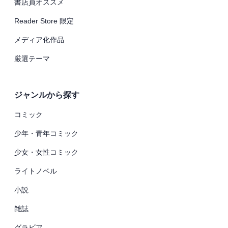
書店員オススメ
Reader Store 限定
メディア化作品
厳選テーマ
ジャンルから探す
コミック
少年・青年コミック
少女・女性コミック
ライトノベル
小説
雑誌
グラビア