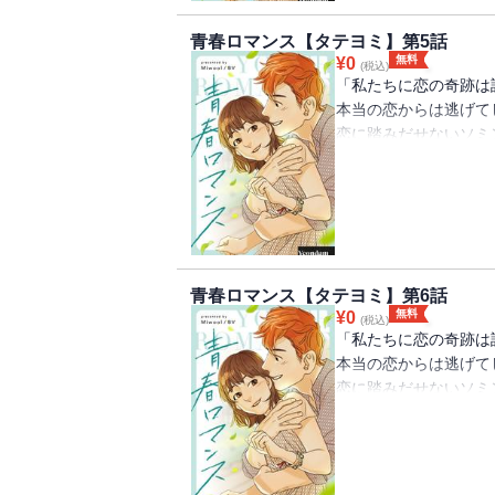
青春ロマンス【タテヨミ】第5話
無料
¥
0
(税込)
「私たちに恋の奇跡は
本当の恋からは逃げて
恋に踏みだせないソミ
されているヘリ。 そ
ン。 不安でいっぱい
たちの恋模様を甘酸っ
青春ロマンス【タテヨミ】第6話
無料
¥
0
(税込)
「私たちに恋の奇跡は
本当の恋からは逃げて
恋に踏みだせないソミ
されているヘリ。 そ
ン。 不安でいっぱい
たちの恋模様を甘酸っ