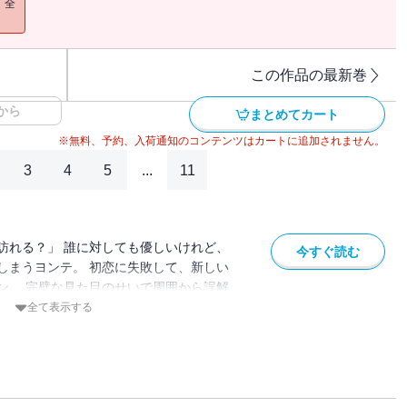
！全
この作品の最新巻
から
まとめてカート
※無料、予約、入荷通知のコンテンツはカートに追加されません。
3
4
5
...
11
訪れる？」 誰に対しても優しいけれど、
今すぐ読む
しまうヨンテ。 初恋に失敗して、新しい
ン。 完璧な見た目のせいで周囲から誤解
んなヘリの心の扉を開こうとするファウ
全て表示する
な、だからこそ一番光り輝く年頃。 大学生
ぱく、そしてリアルに描く青春物語。