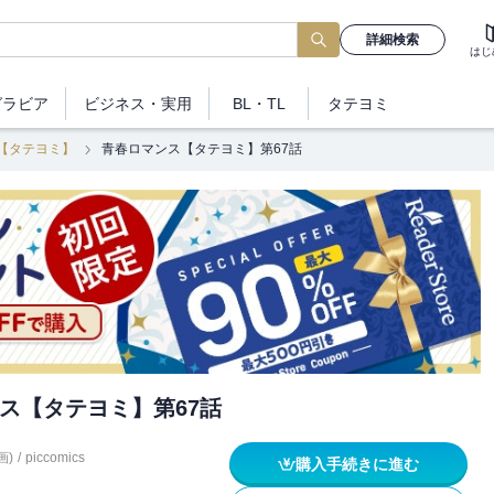
詳細検索
はじ
グラビア
ビジネス
・実用
BL・TL
タテヨミ
【タテヨミ】
青春ロマンス【タテヨミ】第67話
ス【タテヨミ】第67話
画)
/
piccomics
購入手続きに進む