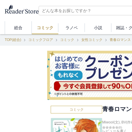
総合
コミック
ラノベ
小説
雑誌・
TOP(総合)
コミックフロア
コミック
女性コミック
青春ロマンス
青春ロマン
コミック
Miwool(文)
,
BV(作
(
0
)
レビューを書く