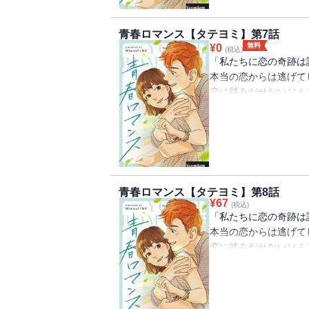
青春ロマンス【タテヨミ】第7話
無料
¥
0
(税込)
「私たちに恋の奇跡は
本当の恋からは逃げて
恋に踏みだせないソミ
されているヘリ。 そ
ン。 不安でいっぱい
たちの恋模様を甘酸っ
青春ロマンス【タテヨミ】第8話
¥
67
(税込)
「私たちに恋の奇跡は
本当の恋からは逃げて
恋に踏みだせないソミ
されているヘリ。 そ
ン。 不安でいっぱい
たちの恋模様を甘酸っ