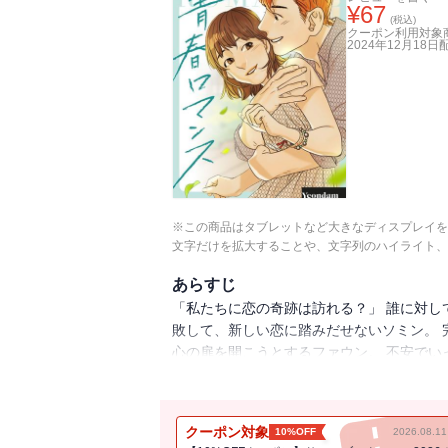
¥
67
(税込)
クーポン利用対象
2024年12月18日
※この商品はタブレットなど大きなディスプレイを
文字だけを拡大することや、文字列のハイライト、
あらすじ
「私たちに恋の奇跡は訪れる？」 誰に対し
敗して、新しい恋に踏みだせないソミン。 
心の扉を開こうとするファウン。 不安でい
酸っぱく、そしてリアルに描く青春物語。
クーポン対象
10%OFF
2026.08.