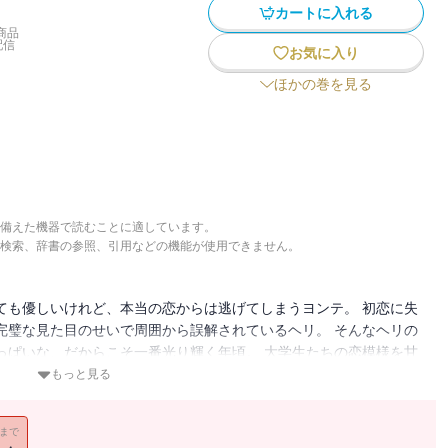
カートに入れる
商品
配信
お気に入り
ほかの巻を見る
備えた機器で読むことに適しています。
検索、辞書の参照、引用などの機能が使用できません。
ても優しいけれど、本当の恋からは逃げてしまうヨンテ。 初恋に失
完璧な見た目のせいで周囲から誤解されているヘリ。 そんなヘリの
っぱいな、だからこそ一番光り輝く年頃。 大学生たちの恋模様を甘
もっと見る
11まで