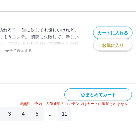
訪れる？」 誰に対しても優しいけれど、
カートに入れる
しまうヨンテ。 初恋に失敗して、新しい
ン。 完璧な見た目のせいで周囲から誤解
お気に入り
んなヘリの心の扉を開こうとするファウ
全て表示する
な、だからこそ一番光り輝く年頃。 大学生
ぱく、そしてリアルに描く青春物語。
まとめてカート
※無料、予約、入荷通知のコンテンツはカートに追加されません。
3
4
5
...
11