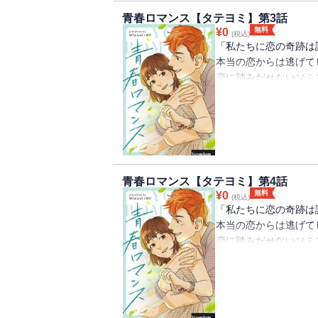
青春ロマンス【タテヨミ】第3話
無料
¥
0
(税込)
「私たちに恋の奇跡は
本当の恋からは逃げて
恋に踏みだせないソミ
されているヘリ。 そ
ン。 不安でいっぱい
たちの恋模様を甘酸っ
青春ロマンス【タテヨミ】第4話
無料
¥
0
(税込)
「私たちに恋の奇跡は
本当の恋からは逃げて
恋に踏みだせないソミ
されているヘリ。 そ
ン。 不安でいっぱい
たちの恋模様を甘酸っ