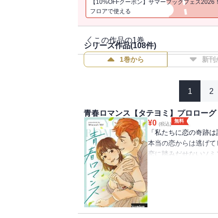
【10%OFFクーポン】サマーブックフェス2026
フロアで使える
この作品の1巻
シリーズ作品(
108
件)
1巻から
新刊
1
2
青春ロマンス【タテヨミ】プロローグ
無料
¥
0
(税込)
「私たちに恋の奇跡は
本当の恋からは逃げて
恋に踏みだせないソミ
されているヘリ。 そ
ン。 不安でいっぱい
たちの恋模様を甘酸っ