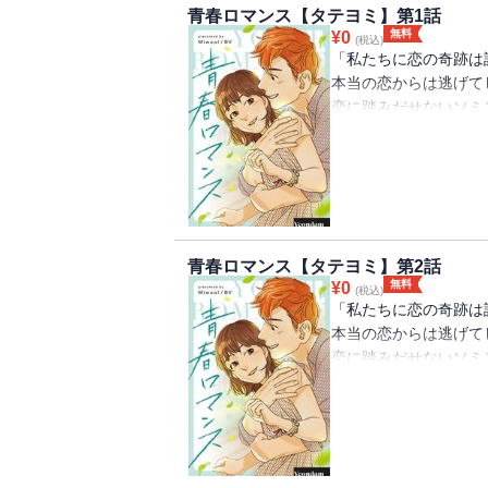
青春ロマンス【タテヨミ】第1話
無料
¥
0
(税込)
「私たちに恋の奇跡は
本当の恋からは逃げて
恋に踏みだせないソミ
されているヘリ。 そ
ン。 不安でいっぱい
たちの恋模様を甘酸っ
青春ロマンス【タテヨミ】第2話
無料
¥
0
(税込)
「私たちに恋の奇跡は
本当の恋からは逃げて
恋に踏みだせないソミ
されているヘリ。 そ
ン。 不安でいっぱい
たちの恋模様を甘酸っ