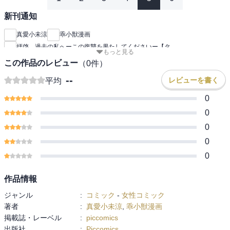
新刊通知
真愛小未涼
乖小獣漫画
拝啓、過去の私へーこの復讐を果たしてくださいー【タ
もっと見る
この作品のレビュー
（
0
件）
--
レビューを書く
平均
0
0
0
0
0
作品情報
ジャンル
:
コミック
-
女性コミック
著者
:
真愛小未涼
,
乖小獣漫画
掲載誌・レーベル
:
piccomics
出版社
:
Piccomics