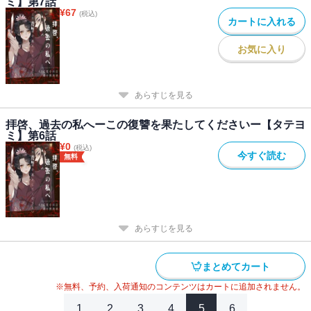
ミ】第7話
¥
67
(税込)
カートに入れる
お気に入り
あらすじを見る
拝啓、過去の私へーこの復讐を果たしてくださいー【タテヨ
ミ】第6話
¥
0
(税込)
今すぐ読む
無料
あらすじを見る
まとめてカート
※無料、予約、入荷通知のコンテンツはカートに追加されません。
1
2
3
4
5
6