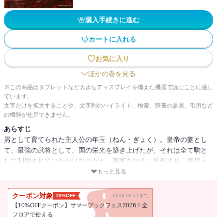
購入手続きに進む
カートに入れる
お気に入り
ほかの巻を見る
※この商品はタブレットなど大きなディスプレイを備えた機器で読むことに適し
ています。
文字だけを拡大することや、文字列のハイライト、検索、辞書の参照、引用など
の機能が使用できません。
あらすじ
男として育てられた主人公の年玉（ねん・ぎょく）。皇帝の妻とし
て、最強の武将として、国の栄光を築き上げたが、それは全て駒と
して利用されていただけなのだと、事実を知る。処刑され、裏切っ
た姉と皇帝に来世での復讐を誓うが、目覚めたらそこは「15歳」の
もっと見る
自分がいた世界。未来を知る主人公は、果たして、数多くの罠を潜
り抜け復讐を果たせるか？
クーポン対象
10%OFF
2026.08.11まで
【10%OFFクーポン】サマーブックフェス2026！全
フロアで使える