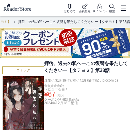
はじめて
会員登録
サインイン
検索
テヨミ】
拝啓、過去の私へーこの復讐を果たしてくださいー【タテヨミ】第28話
拝啓、過去の私へーこの復讐を果たして
くださいー【タテヨミ】第28話
コミック
真愛小未涼(原作)
,
乖小獣漫画(作画)
/
piccomics
(
0
)
レビューを書く
¥
67
(税込)
クーポン利用対象商品
2024年12月18日
配信