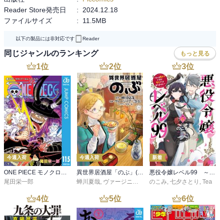
Reader Store発売日
:
2024.12.18
ファイルサイズ
:
11.5MB
以下の製品には非対応です
Reader
同じジャンルのランキング
もっと見る
1
位
2
位
3
位
今週入荷
今週入荷
新着
ONE PIECE モノクロ版 115
異世界居酒屋「のぶ」(22)
悪役令嬢レベル99 ～私は裏ボスですが魔王ではありません～ その６
尾田栄一郎
蝉川夏哉
,
ヴァージニア二等兵
のこみ
,
転
,
七夕さとり
,
Tea
4
位
5
位
6
位