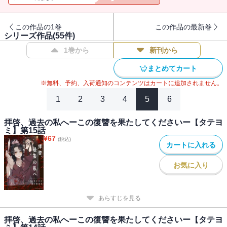
この作品の1巻
この作品の最新巻
シリーズ作品(
55
件)
1巻から
新刊から
まとめてカート
※無料、予約、入荷通知のコンテンツはカートに追加されません。
1
2
3
4
5
6
拝啓、過去の私へーこの復讐を果たしてくださいー【タテヨ
ミ】第15話
¥
67
(税込)
カートに入れる
お気に入り
あらすじを見る
拝啓、過去の私へーこの復讐を果たしてくださいー【タテヨ