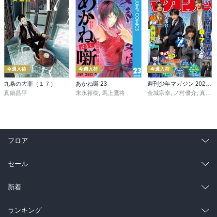
今週入荷
今週入荷
今週入荷
九条の大罪（１７）
あかね噺 23
週刊少年マガジン 2026年36・37号[2026年8月5日発売]
真鍋昌平
末永裕樹
,
馬上鷹将
金城宗幸
,
ノ村優介
,
真島ヒロ
フロア
総合
コミック
セール
ラノベ
小説
総合
コミック
新着
雑誌・グラビア
ビジネス・実用
ラノベ
小説
総合
コミック
ランキング