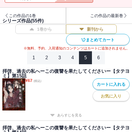
この作品の1巻
この作品の最新巻
シリーズ作品(
55
件)
1巻から
新刊から
まとめてカート
※無料、予約、入荷通知のコンテンツはカートに追加されません。
1
2
3
4
5
6
拝啓、過去の私へーこの復讐を果たしてくださいー【タテヨ
ミ】第15話
¥
67
(税込)
カートに入れる
お気に入り
あらすじを見る
拝啓、過去の私へーこの復讐を果たしてくださいー【タテヨ