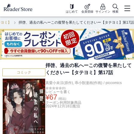
はじめて
会員登録
サインイン
検索
テヨミ】
拝啓、過去の私へーこの復讐を果たしてくださいー【タテヨミ】第17話
拝啓、過去の私へーこの復讐を果たして
くださいー【タテヨミ】第17話
コミック
真愛小未涼(原作)
,
乖小獣漫画(作画)
/
piccomics
(
0
)
レビューを書く
¥
67
(税込)
クーポン利用対象商品
2024年12月18日
配信