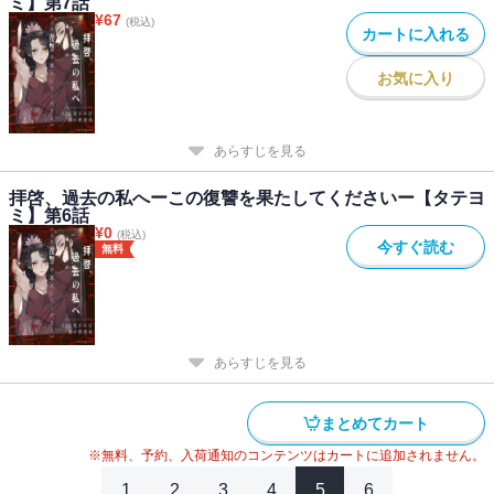
ミ】第7話
¥
67
(税込)
カートに入れる
お気に入り
あらすじを見る
拝啓、過去の私へーこの復讐を果たしてくださいー【タテヨ
ミ】第6話
¥
0
(税込)
今すぐ読む
無料
あらすじを見る
まとめてカート
※無料、予約、入荷通知のコンテンツはカートに追加されません。
1
2
3
4
5
6