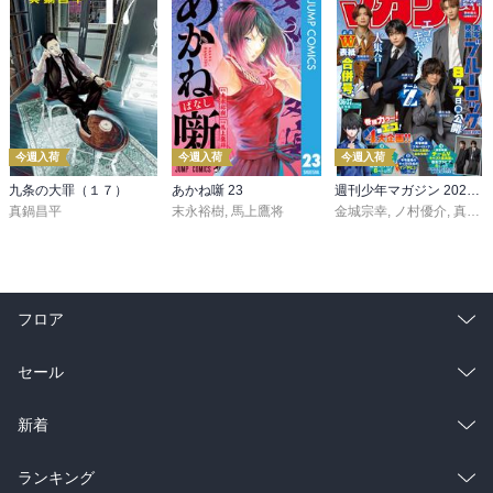
今週入荷
今週入荷
今週入荷
九条の大罪（１７）
あかね噺 23
週刊少年マガジン 2026年36・37号[2026年8月5日発売]
真鍋昌平
末永裕樹
,
馬上鷹将
金城宗幸
,
ノ村優介
,
真島ヒロ
フロア
総合
コミック
セール
ラノベ
小説
総合
コミック
新着
雑誌・グラビア
ビジネス・実用
ラノベ
小説
総合
コミック
ランキング