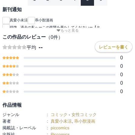
新刊通知
真愛小未涼
乖小獣漫画
拝啓、過去の私へーこの復讐を果たしてくださいー【タ
もっと見る
この作品のレビュー
（
0
件）
--
レビューを書く
平均
0
0
0
0
0
作品情報
ジャンル
:
コミック
-
女性コミック
著者
:
真愛小未涼
,
乖小獣漫画
掲載誌・レーベル
:
piccomics
出版社
:
Piccomics