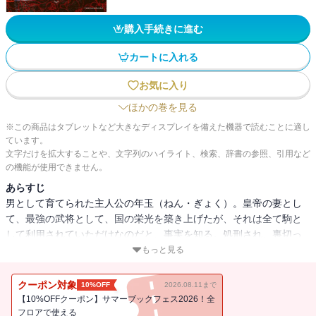
購入手続きに進む
カートに入れる
お気に入り
ほかの巻を見る
※この商品はタブレットなど大きなディスプレイを備えた機器で読むことに適し
ています。
文字だけを拡大することや、文字列のハイライト、検索、辞書の参照、引用など
の機能が使用できません。
あらすじ
男として育てられた主人公の年玉（ねん・ぎょく）。皇帝の妻とし
て、最強の武将として、国の栄光を築き上げたが、それは全て駒と
して利用されていただけなのだと、事実を知る。処刑され、裏切っ
た姉と皇帝に来世での復讐を誓うが、目覚めたらそこは「15歳」の
もっと見る
自分がいた世界。未来を知る主人公は、果たして、数多くの罠を潜
り抜け復讐を果たせるか？
クーポン対象
10%OFF
2026.08.11まで
【10%OFFクーポン】サマーブックフェス2026！全
フロアで使える