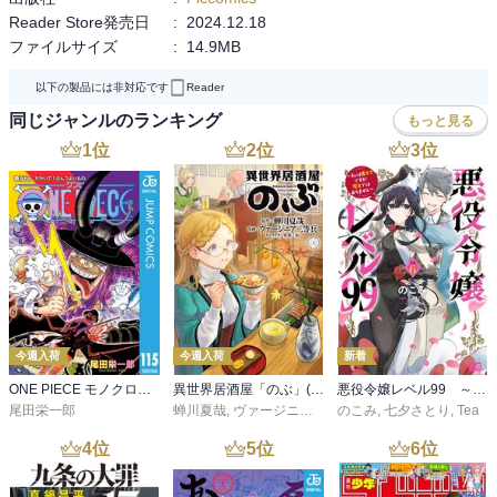
Reader Store発売日
:
2024.12.18
ファイルサイズ
:
14.9MB
以下の製品には非対応です
Reader
同じジャンルのランキング
もっと見る
1
位
2
位
3
位
今週入荷
今週入荷
新着
ONE PIECE モノクロ版 115
異世界居酒屋「のぶ」(22)
悪役令嬢レベル99 ～私は裏ボスですが魔王ではありません～ その６
尾田栄一郎
蝉川夏哉
,
ヴァージニア二等兵
のこみ
,
転
,
七夕さとり
,
Tea
4
位
5
位
6
位