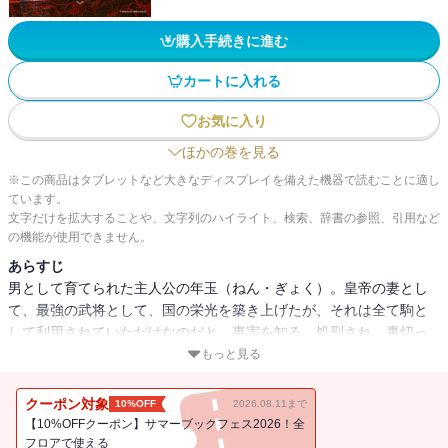
購入手続きに進む
カートに入れる
お気に入り
ほかの巻を見る
※この商品はタブレットなど大きなディスプレイを備えた機器で読むことに適し
ています。
文字だけを拡大することや、文字列のハイライト、検索、辞書の参照、引用など
の機能が使用できません。
あらすじ
男として育てられた主人公の年玉（ねん・ぎょく）。皇帝の妻とし
て、最強の武将として、国の栄光を築き上げたが、それは全て駒と
して利用されていただけなのだと、事実を知る。処刑され、裏切っ
た姉と皇帝に来世での復讐を誓うが、目覚めたらそこは「15歳」の
もっと見る
自分がいた世界。未来を知る主人公は、果たして、数多くの罠を潜
り抜け復讐を果たせるか？
クーポン対象
10%OFF
2026.08.11まで
【10%OFFクーポン】サマーブックフェス2026！全
フロアで使える