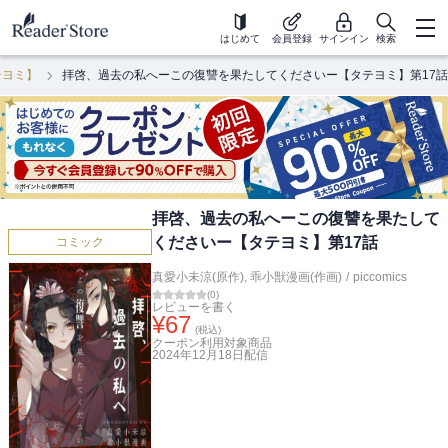
はじめて
会員登録
サインイン
検索
テヨミ】
拝啓、過去の私へーこの復讐を果たしてくださいー【タテヨミ】第17話
拝啓、過去の私へーこの復讐を果たして
くださいー【タテヨミ】第17話
コミック
真愛小未涼(原作)
,
乖小獣漫画(作画)
/
piccomics
(
0
)
レビューを書く
¥
67
(税込)
クーポン利用対象商品
2024年12月18日
配信