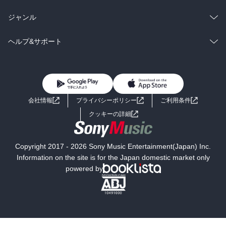
BL・TL
雑誌・グラビア
ビジネス・実用
ラノベ
小説
総合
コミック
ジャンル
BL・TL
雑誌・グラビア
ビジネス・実用
ラノベ
小説
コミック
男性コミック
ヘルプ&サポート
BL・TL
雑誌・グラビア
ビジネス・実用
女性コミック
コミック誌
初めての方へ
ヘルプ
BL・TL
ライトノベル
男子向けラノベ
よくあるご質問
お問い合わせ
会社情報
プライバシーポリシー
ご利用条件
女子向けラノベ
小説
利用規約
クッキーの詳細
国内小説
海外小説
Copyright 2017 - 2026 Sony Music Entertainment(Japan) Inc.
ミステリー
SF
Information on the site is for the Japan domestic market only
powered by
歴史・時代小説
文学
雑誌
グラビア写真集