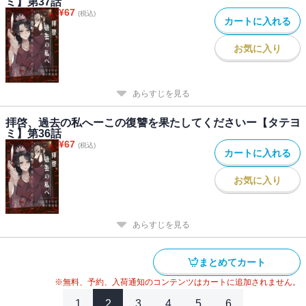
ミ】第37話
¥
67
(税込)
カートに入れる
お気に入り
あらすじを見る
拝啓、過去の私へーこの復讐を果たしてくださいー【タテヨ
ミ】第36話
¥
67
(税込)
カートに入れる
お気に入り
あらすじを見る
まとめてカート
※無料、予約、入荷通知のコンテンツはカートに追加されません。
1
2
3
4
5
6