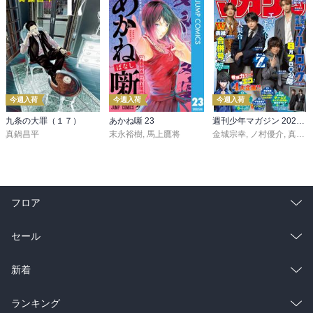
今週入荷
今週入荷
今週入荷
九条の大罪（１７）
あかね噺 23
週刊少年マガジン 2026年36・37号[2026年8月5日発売]
真鍋昌平
末永裕樹
,
馬上鷹将
金城宗幸
,
ノ村優介
,
真島ヒロ
フロア
総合
コミック
セール
ラノベ
小説
総合
コミック
新着
雑誌・グラビア
ビジネス・実用
ラノベ
小説
総合
コミック
ランキング