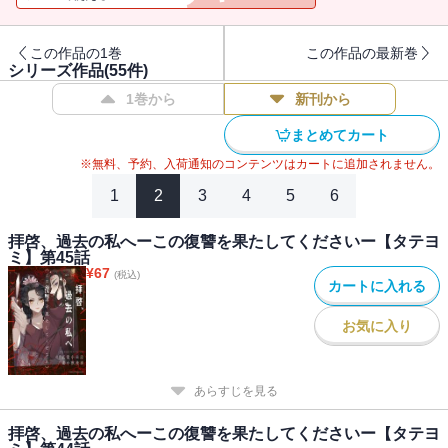
この作品の1巻
この作品の最新巻
シリーズ作品(
55
件)
1巻から
新刊から
まとめてカート
※無料、予約、入荷通知のコンテンツはカートに追加されません。
1
2
3
4
5
6
拝啓、過去の私へーこの復讐を果たしてくださいー【タテヨ
ミ】第45話
¥
67
(税込)
カートに入れる
お気に入り
あらすじを見る
拝啓、過去の私へーこの復讐を果たしてくださいー【タテヨ