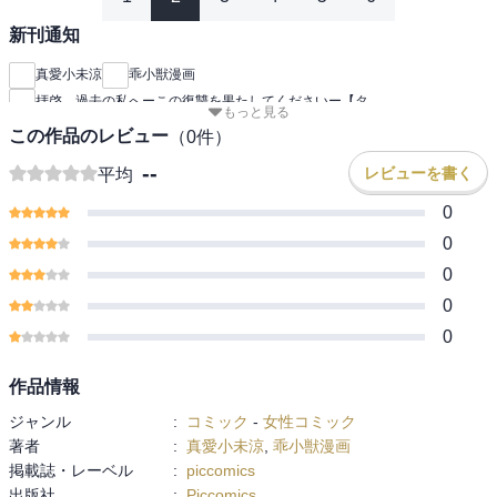
新刊通知
真愛小未涼
乖小獣漫画
拝啓、過去の私へーこの復讐を果たしてくださいー【タ
もっと見る
この作品のレビュー
（
0
件）
--
レビューを書く
平均
0
0
0
0
0
作品情報
ジャンル
:
コミック
-
女性コミック
著者
:
真愛小未涼
,
乖小獣漫画
掲載誌・レーベル
:
piccomics
出版社
:
Piccomics