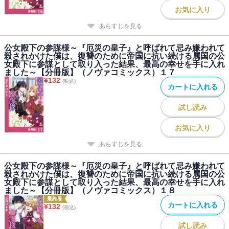
お気に入り
あらすじを見る
公女殿下の参謀様～『厄災の皇子』と呼ばれて忌み嫌われて
殺されかけた僕は、復讐のために帝国に抗い続ける属国の公
女殿下に参謀として取り入った結果、最高の幸せを手に入れ
ました～【分冊版】（ノヴァコミックス）１７
¥
132
(税込)
カートに入れる
試し読み
お気に入り
あらすじを見る
公女殿下の参謀様～『厄災の皇子』と呼ばれて忌み嫌われて
殺されかけた僕は、復讐のために帝国に抗い続ける属国の公
女殿下に参謀として取り入った結果、最高の幸せを手に入れ
ました～【分冊版】（ノヴァコミックス）１８
最終巻
カートに入れる
¥
132
(税込)
試し読み