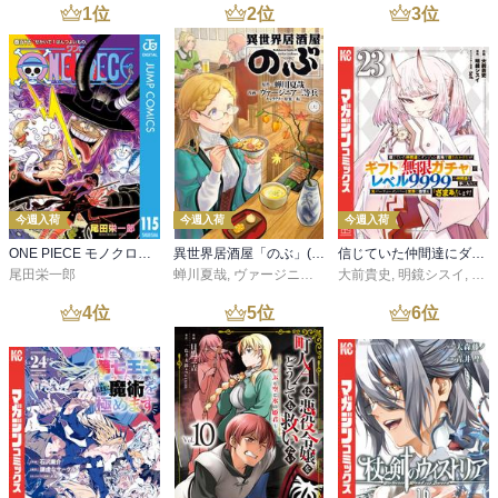
1
位
2
位
3
位
今週入荷
今週入荷
今週入荷
ONE PIECE モノクロ版 115
異世界居酒屋「のぶ」(22)
信じていた仲間達にダンジョン奥地で殺されかけたがギフト『無限ガチャ』でレベル９９９９の仲間達を手に入れて元パーティーメンバーと世界に復讐＆『ざまぁ！』します！（２３）
尾田栄一郎
蝉川夏哉
,
ヴァージニア二等兵
大前貴史
,
転
,
明鏡シスイ
,
ｔｅ
4
位
5
位
6
位