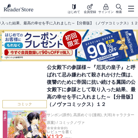
はじめて
会員登録
サインイン
検索
り入った結果、最高の幸せを手に入れました～【分冊版】（ノヴァコミックス）１２
公女殿下の参謀様～『厄災の皇子』と呼
ばれて忌み嫌われて殺されかけた僕は、
復讐のために帝国に抗い続ける属国の公
女殿下に参謀として取り入った結果、最
高の幸せを手に入れました～【分冊版】
（ノヴァコミックス）１２
コミック
サンボン(原作)
,
高原めぐり(漫画)
,
大河(キャラクター
原案)
/
コミックノヴァ
(
0
)
レビューを書く
¥
132