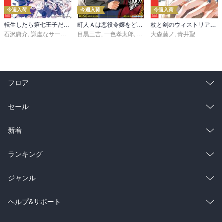
今週入荷
今週入荷
今週入荷
転生したら第七王子だったので、気ままに魔術を極めます（２４）
町人Ａは悪役令嬢をどうしても救いたい ～どぶと空と氷の姫君～１０【電子書店共通特典イラスト付】
杖と剣のウィストリア（１６）
石沢庸介
,
謙虚なサークル
,
メル。
目黒三吉
,
一色孝太郎
,
Parum
大森藤ノ
,
青井聖
フロア
総合
コミック
セール
ラノベ
小説
総合
コミック
新着
雑誌・グラビア
ビジネス・実用
ラノベ
小説
総合
コミック
ランキング
BL・TL
雑誌・グラビア
ビジネス・実用
ラノベ
小説
総合
コミック
ジャンル
BL・TL
雑誌・グラビア
ビジネス・実用
ラノベ
小説
コミック
男性コミック
ヘルプ&サポート
BL・TL