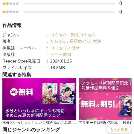
0
0
作品情報
ジャンル
:
コミック
-
男性コミック
著者
:
サンボン
,
高原めぐり
,
大河
掲載誌・レーベル
:
コミックノヴァ
出版社
:
一二三書房
Reader Store発売日
:
2024.01.25
ファイルサイズ
:
18.8MB
関連する特集
水分といっしょにキュンも補給 ゆめこみ夏の新刊配信フェア
同じジャンルのランキング
もっと見る