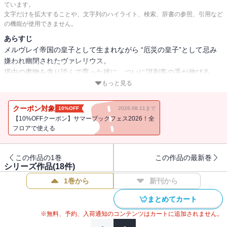
ています。
文字だけを拡大することや、文字列のハイライト、検索、辞書の参照、引用など
の機能が使用できません。
あらすじ
メルヴレイ帝国の皇子として生まれながら “厄災の皇子”として忌み
嫌われ幽閉されたヴァレリウス。
塔中の書物を貪り読んで育った彼に、ついに謀刺客の手が伸びる。
一命をとりとめたヴァレリウスは、国外へ逃亡する道中で、サヴァ
もっと見る
ルタ公国のリューディア公女と出会う。彼女の参謀となることで、
彼の運命は大きく動き出す――!!
クーポン対象
10%OFF
2026.08.11まで
【10%OFFクーポン】サマーブックフェス2026！全
フロアで使える
この作品の1巻
この作品の最新巻
シリーズ作品(
18
件)
1巻から
新刊から
まとめてカート
※無料、予約、入荷通知のコンテンツはカートに追加されません。