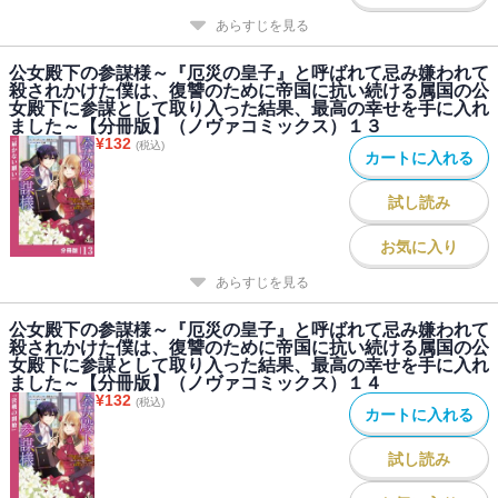
あらすじを見る
公女殿下の参謀様～『厄災の皇子』と呼ばれて忌み嫌われて
殺されかけた僕は、復讐のために帝国に抗い続ける属国の公
女殿下に参謀として取り入った結果、最高の幸せを手に入れ
ました～【分冊版】（ノヴァコミックス）１３
¥
132
(税込)
カートに入れる
試し読み
お気に入り
あらすじを見る
公女殿下の参謀様～『厄災の皇子』と呼ばれて忌み嫌われて
殺されかけた僕は、復讐のために帝国に抗い続ける属国の公
女殿下に参謀として取り入った結果、最高の幸せを手に入れ
ました～【分冊版】（ノヴァコミックス）１４
¥
132
(税込)
カートに入れる
試し読み