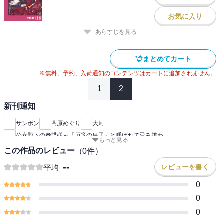
お気に入り
あらすじを見る
まとめてカート
※無料、予約、入荷通知のコンテンツはカートに追加されません。
1
2
新刊通知
サンボン
高原めぐり
大河
公女殿下の参謀様～『厄災の皇子』と呼ばれて忌み嫌わ
もっと見る
この作品のレビュー
（
0
件）
--
レビューを書く
平均
0
0
0