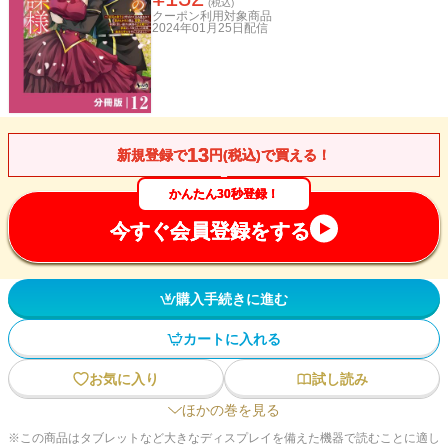
(税込)
クーポン利用対象商品
2024年01月25日
配信
13
新規登録で
円(税込)で買える！
かんたん30秒登録！
今すぐ会員登録をする
購入手続きに進む
カートに入れる
お気に入り
試し読み
ほかの巻を見る
※この商品はタブレットなど大きなディスプレイを備えた機器で読むことに適し