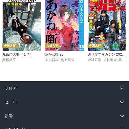
今週入荷
今週入荷
今週入荷
九条の大罪（１７）
あかね噺 23
週刊少年マガジン 2026年36・37号[2026年8月5日発売]
真鍋昌平
末永裕樹
,
馬上鷹将
金城宗幸
,
ノ村優介
,
真島ヒロ
フロア
総合
コミック
セール
ラノベ
小説
総合
コミック
新着
雑誌・グラビア
ビジネス・実用
ラノベ
小説