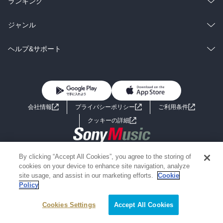
総合
コミック
ランキング
BL・TL
雑誌・グラビア
ビジネス・実用
ラノベ
小説
総合
コミック
ジャンル
BL・TL
雑誌・グラビア
ビジネス・実用
ラノベ
小説
コミック
男性コミック
ヘルプ&サポート
BL・TL
雑誌・グラビア
ビジネス・実用
女性コミック
コミック誌
初めての方へ
ヘルプ
BL・TL
ライトノベル
男子向けラノベ
よくあるご質問
お問い合わせ
会社情報
プライバシーポリシー
ご利用条件
女子向けラノベ
小説
利用規約
クッキーの詳細
国内小説
海外小説
Copyright 2017 - 2026 Sony Music Entertainment(Japan) Inc.
By clicking “Accept All Cookies”, you agree to the storing of
ミステリー
SF
Information on the site is for the Japan domestic market only
cookies on your device to enhance site navigation, analyze
powered by
site usage, and assist in our marketing efforts.
Cookie
Policy
歴史・時代小説
文学
Cookies Settings
Accept All Cookies
雑誌
グラビア写真集