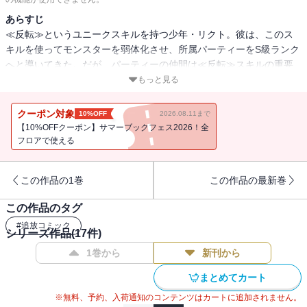
あらすじ
≪反転≫というユニークスキルを持つ少年・リクト。彼は、このス
キルを使ってモンスターを弱体化させ、所属パーティーをS級ランク
へと導いてきた。だが、パーティーの仲間は≪反転≫スキルの重要
性を理解せず、「魔力が無いうえに他のステータスも凡庸」として
もっと見る
彼を追放する。『無能』の烙印を押されたリクトは評価を反転させ
るべく、同じく無能と呼ばれ追放された者たちとパーティーを組
クーポン対象
10%OFF
2026.08.11まで
み、魔王討伐に挑む！ (C)夜恵 (C)阿崎桃子／フレックスコミックス
【10%OFFクーポン】サマーブックフェス2026！全
フロアで使える
この作品の1巻
この作品の最新巻
この作品のタグ
#
追放コミック
シリーズ作品(
17
件)
1巻から
新刊から
まとめてカート
※無料、予約、入荷通知のコンテンツはカートに追加されません。