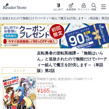
はじめて
会員登録
サインイン
検索
と追放されたので無能だけでパーティー組んで魔王を討伐します～（単話版）第2話
反転勇者の逆転英雄譚～「無能はいら
ん」と追放されたので無能だけでパーテ
ィー組んで魔王を討伐します～（単話
版）第2話
コミック
阿崎桃子(漫画)
,
夜恵(原作)
/
COMICアーク
(
0
)
レビューを書く
¥
165
(税込)
クーポン利用対象商品
2023年04月26日
配信