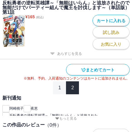
反転勇者の逆転英雄譚～「無能はいらん」と追放されたので
無能だけでパーティー組んで魔王を討伐します～（単話版）
第1話
¥
165
(税込)
カートに入れる
試し読み
お気に入り
あらすじを見る
まとめてカート
※無料、予約、入荷通知のコンテンツはカートに追加されません。
1
2
新刊通知
阿崎桃子
夜恵
反転勇者の逆転英雄譚～「無能はいらん」と追放された
もっと見る
この作品のレビュー
（
0
件）