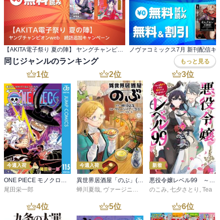
【AKITA電子祭り 夏の陣】 ヤングチャンピオンweb 続話追加キャンペーン
ノヴァコミックス7月 新刊配信キ
同じジャンルのランキング
もっと見る
1
位
2
位
3
位
今週入荷
今週入荷
新着
ONE PIECE モノクロ版 115
異世界居酒屋「のぶ」(22)
悪役令嬢レベル99 ～私は裏ボスですが魔王ではありません～ その６
尾田栄一郎
蝉川夏哉
,
ヴァージニア二等兵
のこみ
,
転
,
七夕さとり
,
Tea
4
位
5
位
6
位