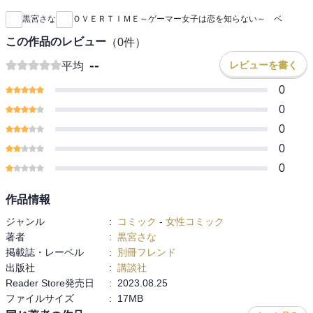
黒宮さな
ＯＶＥＲＴＩＭＥ～ゲーマー女子は恋を知らない～ ベ
この作品のレビュー
（
0
件）
--
レビューを書く
平均
0
0
0
0
0
作品情報
ジャンル
:
コミック
-
女性コミック
著者
:
黒宮さな
掲載誌・レーベル
:
別冊フレンド
出版社
:
講談社
Reader Store発売日
:
2023.08.25
ファイルサイズ
:
17MB