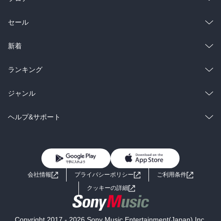
総合
コミック
セール
ラノベ
小説
総合
コミック
新着
雑誌・グラビア
ビジネス・実用
ラノベ
小説
総合
コミック
ランキング
BL・TL
雑誌・グラビア
ビジネス・実用
ラノベ
小説
総合
コミック
ジャンル
BL・TL
雑誌・グラビア
ビジネス・実用
ラノベ
小説
コミック
男性コミック
ヘルプ&サポート
BL・TL
雑誌・グラビア
ビジネス・実用
女性コミック
コミック誌
初めての方へ
ヘルプ
BL・TL
ライトノベル
男子向けラノベ
よくあるご質問
お問い合わせ
会社情報
プライバシーポリシー
ご利用条件
女子向けラノベ
小説
利用規約
クッキーの詳細
国内小説
海外小説
Copyright 2017 - 2026 Sony Music Entertainment(Japan) Inc.