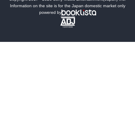
ミステリー
SF
Information on the site is for the Japan domestic market only
powered by
歴史・時代小説
文学
雑誌
グラビア写真集
ボーイズラブ
ティーンズラブ
人文・思想・歴史
社会・政治・法律
ビジネス・経済
サイエンス・テクノロジー
コンピュータ・情報
くらし・家庭
料理・酒
ファッション・美容・ダイエット
ホビー&カルチャー
スポーツ・アウトドア
地図・ガイド
エンターテイメント