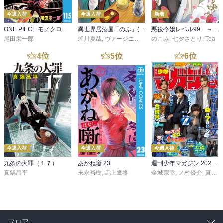
今週入荷
今週入荷
新着
ONE PIECE モノクロ版 115
異世界居酒屋「のぶ」(22)
悪役令嬢レベル99 ～私は裏ボスですが魔王ではありません～ その６
尾田栄一郎
蝉川夏哉
,
ヴァージニア二等兵
のこみ
,
転
,
七夕さとり
,
Tea
4
位
5
位
6
位
今週入荷
今週入荷
今週入荷
九条の大罪（１７）
あかね噺 23
週刊少年マガジン 2026年36・37号[2026年8月5日発売]
真鍋昌平
末永裕樹
,
馬上鷹将
金城宗幸
,
ノ村優介
,
真島ヒロ
フロア