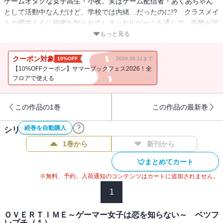
ゲームオタクな女子高生・小夜。実はゲーム配信者・あくあちゃん
として活動中なんだけど、学校では内緒…だったのに!? クラスメイ
トの櫻井くんに秘密を知られてしまった!! ゲームを通じて、距離が近
づいて…さらには櫻井くんの家に招かれて!? 人気者男子×オタク女
もっと見る
子！正反対な２人のうぶラブ、Ｌｅｔ’ｓ Ｐｌａｙ！【第3話
3rd stgae を収録】
クーポン対象
10%OFF
2026.08.11まで
【10%OFFクーポン】サマーブックフェス2026！全
フロアで使える
この作品の1巻
この作品の最新巻
続巻を自動購入
シリーズ作品(
4
件)
1巻から
新刊から
まとめてカート
※無料、予約、入荷通知のコンテンツはカートに追加されません。
1
ＯＶＥＲＴＩＭＥ～ゲーマー女子は恋を知らない～ ベツフ
レプチ（１）