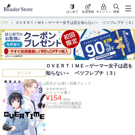
はじめて
会員登録
サインイン
検索
レプチ
ＯＶＥＲＴＩＭＥ～ゲーマー女子は恋を知らない～ ベツフレプチ（３）
ＯＶＥＲＴＩＭＥ～ゲーマー女子は恋を
知らない～ ベツフレプチ（３）
コミック
黒宮さな(著)
/
別冊フレンド
(
0
)
レビューを書く
¥
154
(税込)
クーポン利用対象商品
2023年08月25日
配信