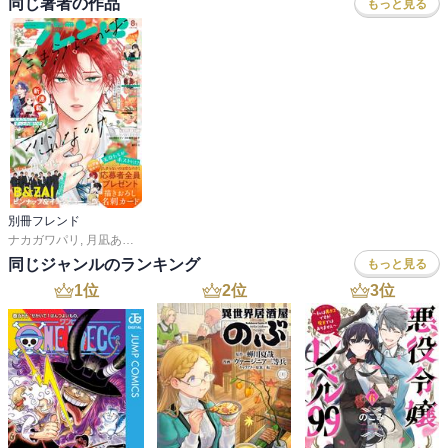
同じ著者の作品
もっと見る
別冊フレンド
ナカガワパリ
,
月凪あやせ
,
長岡みう
,
ゆきら
,
帆那みつき
,
あかり
,
空華みあ
,
斉木優
同じジャンルのランキング
もっと見る
1
位
2
位
3
位