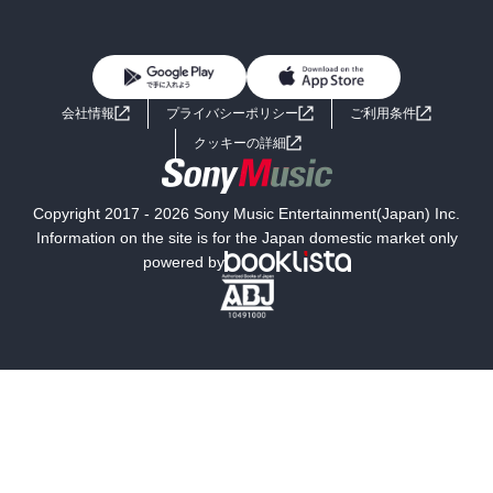
BL・TL
雑誌・グラビア
ビジネス・実用
女性コミック
コミック誌
初めての方へ
ヘルプ
BL・TL
ライトノベル
男子向けラノベ
よくあるご質問
お問い合わせ
会社情報
プライバシーポリシー
ご利用条件
女子向けラノベ
小説
利用規約
クッキーの詳細
国内小説
海外小説
Copyright 2017 - 2026 Sony Music Entertainment(Japan) Inc.
ミステリー
SF
Information on the site is for the Japan domestic market only
powered by
歴史・時代小説
文学
雑誌
グラビア写真集
ボーイズラブ
ティーンズラブ
人文・思想・歴史
社会・政治・法律
ビジネス・経済
サイエンス・テクノロジー