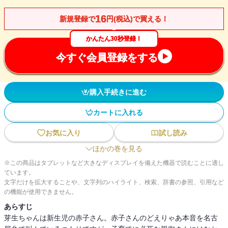
16
新規登録で
円(税込)で買える！
かんたん30秒登録！
今すぐ会員登録をする
購入手続きに進む
カートに入れる
お気に入り
試し読み
ほかの巻を見る
※この商品はタブレットなど大きなディスプレイを備えた機器で読むことに適し
ています。
文字だけを拡大することや、文字列のハイライト、検索、辞書の参照、引用など
の機能が使用できません。
あらすじ
芽生ちゃんは新生児の赤子さん。赤子さんのどえりゃあ本音を名古