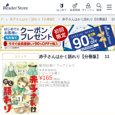
はじめて
会員登録
サインイン
検索
ック
赤子さんはかく語れり【分冊版】
赤子さんはかく語れり【分冊版】 11
赤子さんはかく語れり【分冊版】 11
コミック
魅月乱(著)
/
フォアミセス
(
0
)
レビューを書く
¥
165
(税込)
クーポン利用対象商品
2023年11月09日
配信