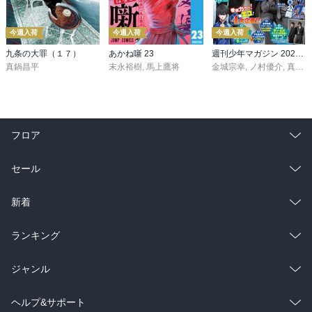
今週入荷
今週入荷
今週入荷
九条の大罪（１７）
あかね噺 23
週刊少年マガジン 2026年36・37号[2026年8月5日発売]
真鍋昌平
末永裕樹
,
馬上鷹将
金城宗幸
,
ノ村優介
,
真島ヒロ
フロア
総合
コミック
セール
ラノベ
小説
総合
コミック
新着
雑誌・グラビア
ビジネス・実用
ラノベ
小説
総合
コミック
ランキング
BL・TL
雑誌・グラビア
ビジネス・実用
ラノベ
小説
総合
コミック
ジャンル
BL・TL
雑誌・グラビア
ビジネス・実用
ラノベ
小説
コミック
男性コミック
ヘルプ&サポート