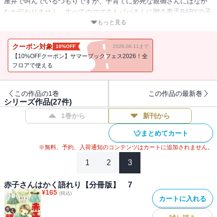
屋弁で叫んでいるつもりですが、子育てに必死な親御さんにはなか
なか伝わりません。すべてのママさんパパさんに贈る毒舌BABYの子
育て指南!!
もっと見る
クーポン対象
10%OFF
2026.08.11まで
【10%OFFクーポン】サマーブックフェス2026！全
フロアで使える
この作品の1巻
この作品の最新巻
シリーズ作品(
27
件)
1巻から
新刊から
まとめてカート
※無料、予約、入荷通知のコンテンツはカートに追加されません。
1
2
3
赤子さんはかく語れり【分冊版】 7
¥
165
(税込)
カートに入れる