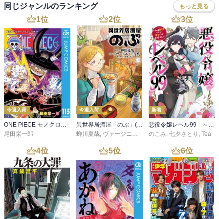
同じジャンルのランキング
もっと見る
1
位
2
位
3
位
今週入荷
今週入荷
新着
ONE PIECE モノクロ版 115
異世界居酒屋「のぶ」(22)
悪役令嬢レベル99 ～私は裏ボスですが魔王ではありません～ その６
尾田栄一郎
蝉川夏哉
,
ヴァージニア二等兵
のこみ
,
転
,
七夕さとり
,
Tea
4
位
5
位
6
位