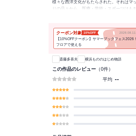
様々な西洋文化がもたらされた。それはマ
りの品々から、医療・学術・スポーツはも
会基盤にまで及んで、日本人の日常生活を
あった。
それらの移入から定着までの過程には、数
クーポン対象
10%OFF
2026.08.
熱意、そして幸運が存在した。本書は、横
【10%OFFクーポン】サマーブックフェス2026
れた数多くの「もののはじめ」を探りなが
フロアで使える
新刊通知
けての、熱気に満ちた横浜の歩みを概観す
斎藤多喜夫
横浜もののはじめ物語
この作品のレビュー
（
0
件）
--
平均