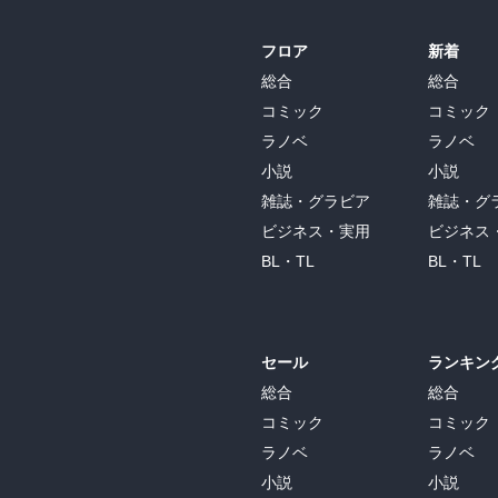
フロア
新着
総合
総合
コミック
コミック
ラノベ
ラノベ
小説
小説
雑誌・グラビア
雑誌・グ
ビジネス・実用
ビジネス
BL・TL
BL・TL
セール
ランキン
総合
総合
コミック
コミック
ラノベ
ラノベ
小説
小説