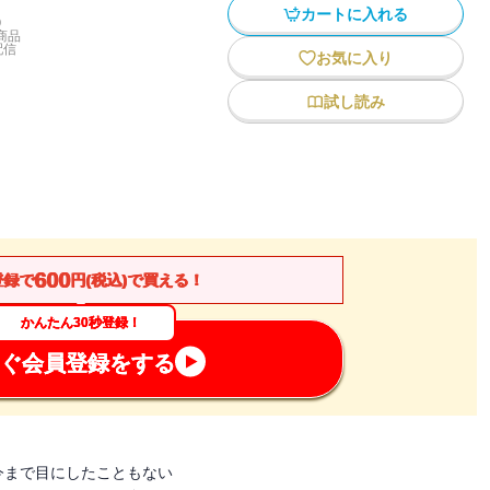
カートに入れる
)
商品
配信
お気に入り
試し読み
600
登録で
円(税込)で買える！
かんたん30秒登録！
ぐ会員登録をする
今まで目にしたこともない