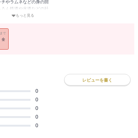
ッチやラムネなどの身の回
ちろん鉄道や水道などの社
根底から一変させるもので
もっと見る
多くの無名の人々の努力や
11まで
浜において欧米から移入さ
！全
ら、幕末から明治初期にか
る。
レビューを書く
0
0
0
0
0