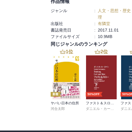
作品情報
ジャンル
:
人文・思想・歴史
理
出版社
:
有隣堂
書誌発売日
:
2017.11.01
ファイルサイズ
:
10.9MB
同じジャンルのランキング
1
位
2
位
新着
50%OFF
50%O
ヤバい日本の住所
ファスト＆スロー （下）
河合太郎
ダニエル・カーネマン
,
村井