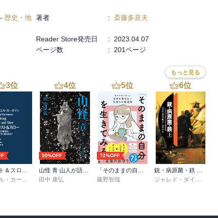
-
歴史・地
著者
:
斎藤多喜夫
Reader Store発売日
:
2023.04.07
ページ数
:
201ページ
もっと見る
3
位
4
位
5
位
6
位
FF
50%OFF
72%OFF
ファスト＆スロー （上）
山怪 青 山人が語る不思議な話
「そのままの自分」を生きてみる 精神科医が教える自分を責めない気持ちの整理術 (特装版)
銃・病原菌・鉄 上巻
章子
ダニエル・カーネマン
田中 康弘
,
村井章子
藤野智哉
ジャレド・ダイアモンド