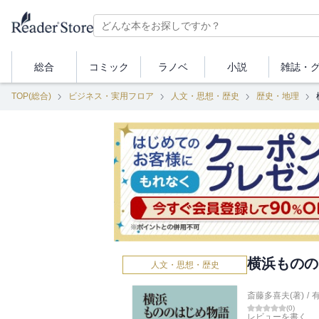
総合
コミック
ラノベ
小説
雑誌・
TOP(総合)
ビジネス・実用フロア
人文・思想・歴史
歴史・地理
横浜ものの
人文・思想・歴史
斎藤多喜夫(著)
/
(
0
)
レビューを書く