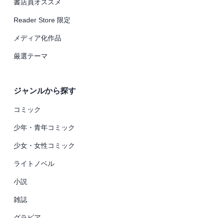
書店員オススメ
Reader Store 限定
メディア化作品
厳選テーマ
ジャンルから探す
コミック
少年・青年コミック
少女・女性コミック
ライトノベル
小説
雑誌
グラビア