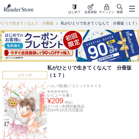
はじめて
会員登録
サインイン
検索
ひとりで生きてくなんて 分冊版
私がひとりで生きてくなんて 分冊版（１７）
私がひとりで生きてくなんて 分冊版
（１７）
コミック
ハルノ晴(著)
/
コミックＤＡＹＳ
(
0
)
レビューを書く
¥
209
(税込)
クーポン利用対象商品
2024年10月25日
配信