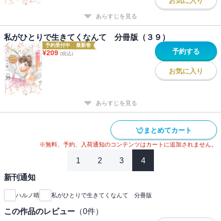
お気に入り
あらすじを見る
私がひとりで生きてくなんて 分冊版（３９）
予約受付中
最新巻
予約する
¥
209
(税込)
お気に入り
あらすじを見る
まとめてカート
※無料、予約、入荷通知のコンテンツはカートに追加されません。
1
2
3
4
新刊通知
ハルノ晴
私がひとりで生きてくなんて 分冊版
この作品のレビュー
（
0
件）