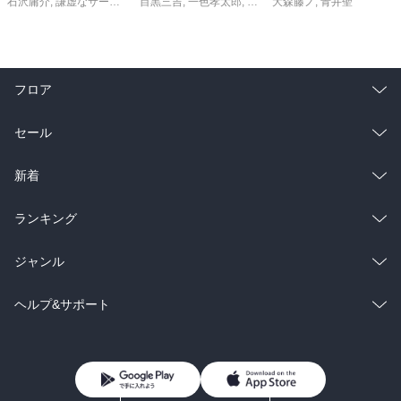
石沢庸介
,
謙虚なサークル
,
メル。
目黒三吉
,
一色孝太郎
,
Parum
大森藤ノ
,
青井聖
フロア
総合
コミック
セール
ラノベ
小説
総合
コミック
新着
雑誌・グラビア
ビジネス・実用
ラノベ
小説
総合
コミック
ランキング
BL・TL
雑誌・グラビア
ビジネス・実用
ラノベ
小説
総合
コミック
ジャンル
BL・TL
雑誌・グラビア
ビジネス・実用
ラノベ
小説
コミック
男性コミック
ヘルプ&サポート
BL・TL
雑誌・グラビア
ビジネス・実用
女性コミック
コミック誌
初めての方へ
ヘルプ
BL・TL
ライトノベル
男子向けラノベ
よくあるご質問
お問い合わせ