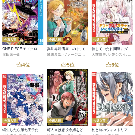
今週入荷
今週入荷
今週入荷
ONE PIECE モノクロ版 115
異世界居酒屋「のぶ」(22)
信じていた仲間達にダンジョン奥地で殺されかけたがギフト『無限ガチャ』でレベル９９９９の仲間達を手に入れて元パーティーメンバーと世界に復讐＆『ざまぁ！』します！（２３）
尾田栄一郎
蝉川夏哉
,
ヴァージニア二等兵
大前貴史
,
転
,
明鏡シスイ
,
ｔｅ
4
位
5
位
6
位
今週入荷
今週入荷
今週入荷
転生したら第七王子だったので、気ままに魔術を極めます（２４）
町人Ａは悪役令嬢をどうしても救いたい ～どぶと空と氷の姫君～１０【電子書店共通特典イラスト付】
杖と剣のウィストリア（１６）