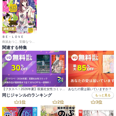
続巻入荷
ＢＥ・ＬＯＶＥ
南波あつこ
,
安藤なつみ
,
末次由紀
,
上田美和
,
佐久間結衣
,
五十嵐大介
,
蒼井まもる
,
関連する特集
【フタスペ！2026年夏】双葉社女性コミック 対象作品が最新巻まで全て30％OFF＆一部無料！
あなたの愛は届いていますか？
同じジャンルのランキング
もっと見る
1
位
2
位
3
位