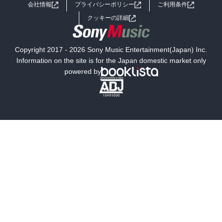
会社情報
プライバシーポリシー
ご利用条件
女子向けラノベ
小説
利用規約
クッキーの詳細
国内小説
海外小説
Copyright 2017 - 2026 Sony Music Entertainment(Japan) Inc.
ミステリー
SF
Information on the site is for the Japan domestic market only
powered by
歴史・時代小説
文学
雑誌
グラビア写真集
ボーイズラブ
ティーンズラブ
人文・思想・歴史
社会・政治・法律
ビジネス・経済
サイエンス・テクノロジー
コンピュータ・情報
くらし・家庭
料理・酒
ファッション・美容・ダイエット