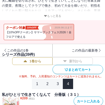
夫に離婚を切り出され、ひとりで生きていくことになった専業主婦
の愛菜。夜職としてクラブで働き、初めて大金を稼いだり、初指名
してくれた客に騙されたり…人生アップ＆ダウン。そんな中、黒瀬
の計らいで、愛菜と岸本が初めてデートをすることに。ついに2人
もっと見る
は……！？
『あなたがしてくれなくても』のハルノ晴が描く、専業主婦の人生
クーポン対象
10%OFF
2026.08.11まで
やり直しストーリー！！
【10%OFFクーポン】サマーブックフェス2026！全
【第17話「重なる心と唇」を収録】
フロアで使える
この作品の1巻
この作品の最新巻
シリーズ作品(
39
件)
1巻から
新刊から
まとめてカート
※無料、予約、入荷通知のコンテンツはカートに追加されません。
1
2
3
4
私がひとりで生きてくなんて 分冊版（３１）
¥
209
(税込)
カートに入れる