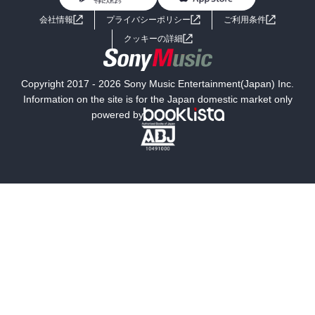
ライトノベル
男子向けラノベ
よくあるご質問
お問い合わせ
会社情報
プライバシーポリシー
ご利用条件
女子向けラノベ
小説
利用規約
クッキーの詳細
国内小説
海外小説
Copyright 2017 - 2026 Sony Music Entertainment(Japan) Inc.
ミステリー
SF
Information on the site is for the Japan domestic market only
powered by
歴史・時代小説
文学
雑誌
グラビア写真集
ボーイズラブ
ティーンズラブ
人文・思想・歴史
社会・政治・法律
ビジネス・経済
サイエンス・テクノロジー
コンピュータ・情報
くらし・家庭