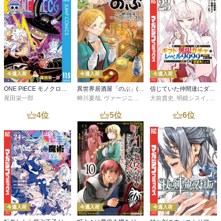
今週入荷
今週入荷
今週入荷
ONE PIECE モノクロ版 115
異世界居酒屋「のぶ」(22)
信じていた仲間達にダンジョン奥地で殺されかけたがギフト『無限ガチャ』でレベル９９９９の仲間達を手に入れて元パーティーメンバーと世界に復讐＆『ざまぁ！』します！（２３）
尾田栄一郎
蝉川夏哉
,
ヴァージニア二等兵
大前貴史
,
転
,
明鏡シスイ
,
ｔｅ
4
位
5
位
6
位
今週入荷
今週入荷
今週入荷