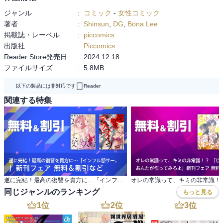
ジャンル
:
コミック
-
女性コミック
著者
:
Shinsun
,
DG
,
Bona Lee
掲載誌・レーベル
:
piccomics
出版社
:
Piccomics
Reader Store発売日
:
2024.12.18
ファイルサイズ
:
5.8MB
以下の製品には非対応です
Reader
関連する特集
遂に完結！最高の復讐を貴方に…「インフル怨サー。 」新刊フェア 無料＆割引など
同じジャンルのランキング
もっと見る
1
位
2
位
3
位