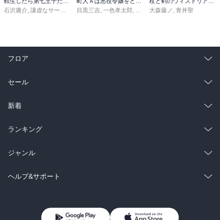
転生したら第七王子だったので、気ままに魔術を極めます（２４）
町人Ａは悪役令嬢をどうしても救いたい ～どぶと空と氷の姫君～１０【電子書店共通特典イラスト付】
杖と剣のウィストリア（１６）
石沢庸介
,
謙虚なサークル
,
メル。
目黒三吉
,
一色孝太郎
,
Parum
大森藤ノ
,
青井聖
フロア
総合
コミック
セール
ラノベ
小説
総合
コミック
新着
雑誌・グラビア
ビジネス・実用
ラノベ
小説
総合
コミック
ランキング
BL・TL
雑誌・グラビア
ビジネス・実用
ラノベ
小説
総合
コミック
ジャンル
BL・TL
雑誌・グラビア
ビジネス・実用
ラノベ
小説
コミック
男性コミック
ヘルプ&サポート
BL・TL
雑誌・グラビア
ビジネス・実用
女性コミック
コミック誌
初めての方へ
ヘルプ
BL・TL