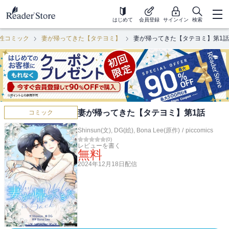
はじめて
会員登録
サインイン
検索
性コミック
妻が帰ってきた【タテヨミ】
妻が帰ってきた【タテヨミ】第1話
妻が帰ってきた【タテヨミ】第1話
コミック
Shinsun(文)
,
DG(絵)
,
Bona Lee(原作)
/
piccomics
(
0
)
レビューを書く
無料
2024年12月18日
配信