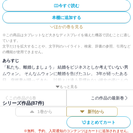
今すぐ読む
本棚に追加する
ほかの巻を見る
※この商品はタブレットなど大きなディスプレイを備えた機器で読むことに適し
ています。
文字だけを拡大することや、文字列のハイライト、検索、辞書の参照、引用など
の機能が使用できません。
あらすじ
「私たち、離婚しましょう」 結婚をビジネスとしか考えていない男
ムウォン。 そんなムウォンに離婚を告げたユレ。 3年が経ったある
日、突然妻が帰ってきた。 以前とは違う見慣れない彼女の姿にムウ
ォンの胸は高鳴る。 二人は今度こそお互いを理解しあうことができ
もっと見る
るのかー！？
この作品の1巻
この作品の最新巻
シリーズ作品(
87
件)
1巻から
新刊から
まとめてカート
※無料、予約、入荷通知のコンテンツはカートに追加されません。