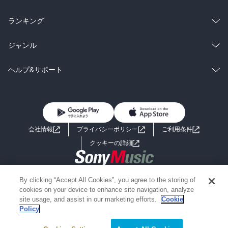
雑誌・グラビア
ビジネス・実用
ラノベ
小説
総合
コミック
ランキング
BL・TL
雑誌・グラビア
ビジネス・実用
ラノベ
小説
総合
コミック
ジャンル
BL・TL
雑誌・グラビア
ビジネス・実用
ラノベ
小説
コミック
男性コミック
ヘルプ&サポート
BL・TL
雑誌・グラビア
ビジネス・実用
女性コミック
コミック誌
初めての方へ
ヘルプ
BL・TL
ライトノベル
男子向けラノベ
よくあるご質問
お問い合わせ
会社情報
プライバシーポリシー
ご利用条件
女子向けラノベ
小説
利用規約
クッキーの詳細
国内小説
海外小説
Copyright 2017 - 2026 Sony Music Entertainment(Japan) Inc.
By clicking “Accept All Cookies”, you agree to the storing of
ミステリー
SF
Information on the site is for the Japan domestic market only
cookies on your device to enhance site navigation, analyze
powered by
site usage, and assist in our marketing efforts.
Cookie
Policy
歴史・時代小説
文学