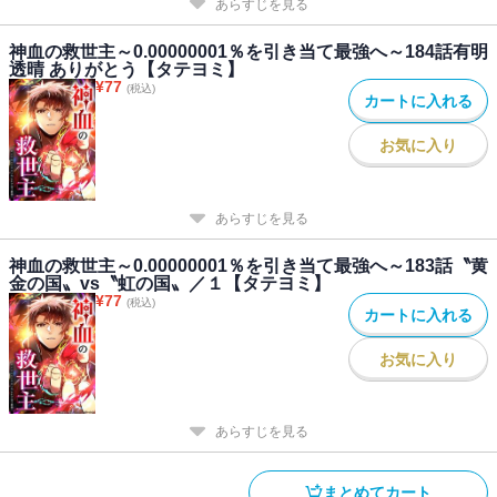
あらすじを見る
神血の救世主～0.00000001％を引き当て最強へ～184話有明
透晴 ありがとう【タテヨミ】
¥
77
(税込)
カートに入れる
お気に入り
あらすじを見る
神血の救世主～0.00000001％を引き当て最強へ～183話〝黄
金の国〟vs〝虹の国〟／１【タテヨミ】
¥
77
(税込)
カートに入れる
お気に入り
あらすじを見る
まとめてカート