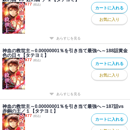
¥
77
(税込)
カートに入れる
お気に入り
あらすじを見る
神血の救世主～0.00000001％を引き当て最強へ～188話黄金
色の日々【タテヨミ】
¥
77
(税込)
カートに入れる
お気に入り
あらすじを見る
神血の救世主～0.00000001％を引き当て最強へ～187話vs
赤銅の王／１【タテヨミ】
¥
77
(税込)
カートに入れる