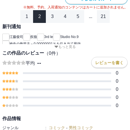
※無料、予約、入荷通知のコンテンツはカートに追加されません。
1
2
3
4
5
...
21
新刊通知
江藤俊司
疾狼
3rd Ie
Studio No.9
神血の救世主～0.00000001％を引き当て最強
もっと見る
この作品のレビュー
（
0
件）
--
レビューを書く
平均
0
0
0
0
0
作品情報
ジャンル
:
コミック
-
男性コミック