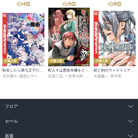
4
位
5
位
6
位
今週入荷
今週入荷
今週入荷
転生したら第七王子だったので、気ままに魔術を極めます（２４）
町人Ａは悪役令嬢をどうしても救いたい ～どぶと空と氷の姫君～１０【電子書店共通特典イラスト付】
杖と剣のウィストリア（１６）
石沢庸介
,
謙虚なサークル
,
メル。
目黒三吉
,
一色孝太郎
,
Parum
大森藤ノ
,
青井聖
フロア
総合
コミック
セール
ラノベ
小説
総合
コミック
新着