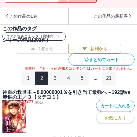
この作品の1巻
この作品の最新巻
この作品のタグ
#
タテ読みコミック（男性向け）
シリーズ作品(
202
件)
1巻から
新刊から
まとめてカート
※無料、予約、入荷通知のコンテンツはカートに追加されません。
1
2
3
4
5
...
21
神血の救世主～0.00000001％を引き当て最強へ～192話vs
赤銅の王／３【タテヨミ】
¥
77
(税込)
カートに入れる
お気に入り