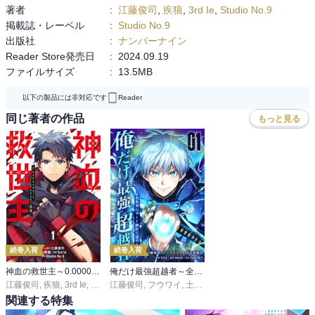
著者
:
江藤俊司
,
疾狼
,
3rd Ie
,
Studio No.9
掲載誌・レーベル
:
Studio No.9
出版社
:
ナンバーナイン
Reader Store発売日
:
2024.09.19
ファイルサイズ
:
13.5MB
以下の製品には非対応です
Reader
同じ著者の作品
もっと見る
続巻入荷
続巻入荷
神血の救世主～0.00000001％を引き当て最強へ～【電子書籍特典付】
俺だけ最強超越者～全世界のチート師匠に認められた～【単行本】
江藤俊司
,
疾狼
,
3rd Ie
,
Studio No.9
江藤俊司
,
フウワイ
,
土田健太
,
3rd Ie
,
maruco
,
Studio 
関連する特集