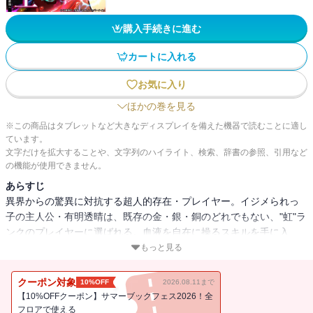
購入手続きに進む
カートに入れる
お気に入り
ほかの巻を見る
※この商品はタブレットなど大きなディスプレイを備えた機器で読むことに適し
ています。
文字だけを拡大することや、文字列のハイライト、検索、辞書の参照、引用など
の機能が使用できません。
あらすじ
異界からの驚異に対抗する超人的存在・プレイヤー。イジメられっ
子の主人公・有明透晴は、既存の金・銀・銅のどれでもない、"虹"ラ
ンクのプレイヤーに選ばれる。血液を自在に操るスキルを手に入
れ、生活も立場も一変。戦い続ける日々の中、徐々に世界を救う存
もっと見る
在・"救世主"としての頭角をあらわしていく。気鋭の制作チーム
『Studio No.9』が放つ、現代バトルファンタジー！
クーポン対象
10%OFF
2026.08.11まで
【10%OFFクーポン】サマーブックフェス2026！全
フロアで使える