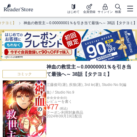
はじめて
会員登録
サインイン
検索
【タテヨミ】
神血の救世主～0.00000001％を引き当て最強へ～ 38話【タテヨミ】
神血の救世主～0.00000001％を引き当
て最強へ～ 38話【タテヨミ】
コミック
江藤俊司(著)
,
疾狼(著)
,
3rd Ie(著)
,
Studio No.9(編
集)
/
Studio No.9
(
0
)
レビューを書く
¥
77
(税込)
クーポン利用対象商品
2024年09月19日
配信