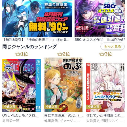
【無料&割引】『神血の救世主～』 ほか 8月新刊配信記念フェア
同じジャンルのランキング
もっと見る
1
位
2
位
3
位
今週入荷
今週入荷
今週入荷
ONE PIECE モノクロ版 115
異世界居酒屋「のぶ」(22)
信じていた仲間達にダンジョン奥地で殺されかけたがギフト『無限ガチャ』でレベル９９９９の仲間達を手に入れて元パーティーメンバーと世界に復讐＆『ざまぁ！』します！（２３）
尾田栄一郎
蝉川夏哉
,
ヴァージニア二等兵
大前貴史
,
転
,
明鏡シスイ
,
ｔｅ