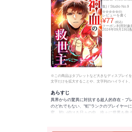
集)
/
Studio No.9
(
0
)
レビューを書く
¥
77
(税込)
クーポン利用対象
2024年09月19日
※この商品はタブレットなど大きなディスプレイを
文字だけを拡大することや、文字列のハイライト、
あらすじ
異界からの驚異に対抗する超人的存在・プ
のどれでもない、"虹"ランクのプレイヤー
変。戦い続ける日々の中、徐々に世界を救う
『Studio No.9』が放つ、現代バトルファ