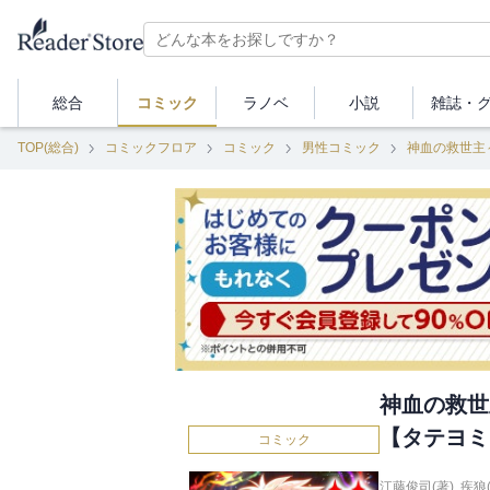
総合
コミック
ラノベ
小説
雑誌・
TOP(総合)
コミックフロア
コミック
男性コミック
神血の救世主～
神血の救世主
【タテヨミ
コミック
江藤俊司(著)
,
疾狼(