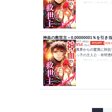
い、"虹"ランクのプ
ルを手に入れ、生活も
世界を救う存在・"救
の制作チーム『Studi
ー！
神血の救世主～0.00000001％を引
¥
77
(税込)
30%OFF
2026.
¥
54
(税込)
異界からの驚異に対抗
っ子の主人公・有明透
い、"虹"ランクのプ
ルを手に入れ、生活も
世界を救う存在・"救
の制作チーム『Studi
ー！