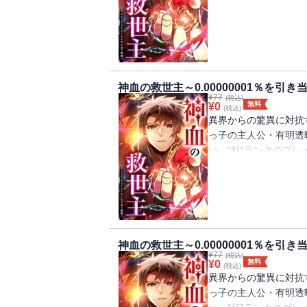
ルを手に入れ、生活も
世界を救う存在・"救
の制作チーム『Studi
ー！
神血の救世主～0.00000001％を引
¥
77
(税込)
無料
¥
0
(税込)
異界からの驚異に対抗
っ子の主人公・有明透
い、"虹"ランクのプ
ルを手に入れ、生活も
世界を救う存在・"救
の制作チーム『Studi
ー！
神血の救世主～0.00000001％を引
¥
77
(税込)
無料
¥
0
(税込)
異界からの驚異に対抗
っ子の主人公・有明透