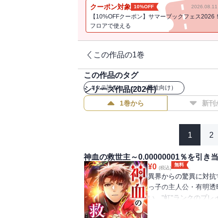
クーポン対象
10%OFF
2026.08.
【10%OFFクーポン】サマーブックフェス2026
フロアで使える
この作品の1巻
この作品のタグ
#
タテ読みコミック（男性向け）
シリーズ作品(
202
件)
1巻から
新刊
1
2
神血の救世主～0.00000001％を引
無料
¥
0
(税込)
異界からの驚異に対抗
っ子の主人公・有明透
い、"虹"ランクのプ
ルを手に入れ、生活も