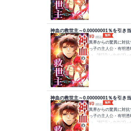
世界を救う存在・"救
の制作チーム『Studi
ー！
神血の救世主～0.00000001％を引
無料
¥
0
(税込)
異界からの驚異に対抗
っ子の主人公・有明透
い、"虹"ランクのプ
ルを手に入れ、生活も
世界を救う存在・"救
の制作チーム『Studi
ー！
神血の救世主～0.00000001％を引
無料
¥
0
(税込)
異界からの驚異に対抗
っ子の主人公・有明透
い、"虹"ランクのプ
ルを手に入れ、生活も