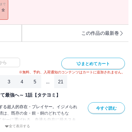
11まで
！全
この作品の最新巻
から
まとめてカート
※無料、予約、入荷通知のコンテンツはカートに追加されません。
3
4
5
...
21
き当て最強へ～ 1話【タテヨミ】
する超人的存在・プレイヤー。イジメられ
今すぐ読む
晴は、既存の金・銀・銅のどれでもな
レイヤーに選ばれる。血液を自在に操るスキ
立場も一変。戦い続ける日々の中、徐々に
全て表示する