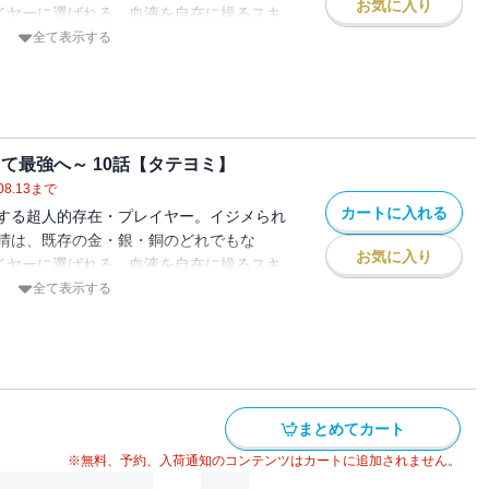
お気に入り
レイヤーに選ばれる。血液を自在に操るスキ
立場も一変。戦い続ける日々の中、徐々に
全て表示する
世主"としての頭角をあらわしていく。気鋭
o No.9』が放つ、現代バトルファンタジ
き当て最強へ～ 10話【タテヨミ】
08.13
まで
カートに入れる
する超人的存在・プレイヤー。イジメられ
晴は、既存の金・銀・銅のどれでもな
お気に入り
レイヤーに選ばれる。血液を自在に操るスキ
立場も一変。戦い続ける日々の中、徐々に
全て表示する
世主"としての頭角をあらわしていく。気鋭
o No.9』が放つ、現代バトルファンタジ
まとめてカート
※無料、予約、入荷通知のコンテンツはカートに追加されません。