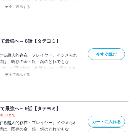
レイヤーに選ばれる。血液を自在に操るスキ
立場も一変。戦い続ける日々の中、徐々に
全て表示する
世主"としての頭角をあらわしていく。気鋭
o No.9』が放つ、現代バトルファンタジ
き当て最強へ～ 8話【タテヨミ】
今すぐ読む
する超人的存在・プレイヤー。イジメられ
晴は、既存の金・銀・銅のどれでもな
レイヤーに選ばれる。血液を自在に操るスキ
立場も一変。戦い続ける日々の中、徐々に
全て表示する
世主"としての頭角をあらわしていく。気鋭
o No.9』が放つ、現代バトルファンタジ
き当て最強へ～ 9話【タテヨミ】
08.13
まで
カートに入れる
する超人的存在・プレイヤー。イジメられ
晴は、既存の金・銀・銅のどれでもな