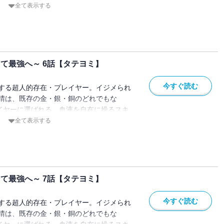
立場も一変。戦い続ける日々の中、徐々に
全て表示する
世主"としての頭角をあらわしていく。気鋭
o No.9』が放つ、現代バトルファンタジ
き当て最強へ～ 6話【タテヨミ】
今すぐ読む
する超人的存在・プレイヤー。イジメられ
晴は、既存の金・銀・銅のどれでもな
レイヤーに選ばれる。血液を自在に操るスキ
立場も一変。戦い続ける日々の中、徐々に
全て表示する
世主"としての頭角をあらわしていく。気鋭
o No.9』が放つ、現代バトルファンタジ
き当て最強へ～ 7話【タテヨミ】
今すぐ読む
する超人的存在・プレイヤー。イジメられ
晴は、既存の金・銀・銅のどれでもな