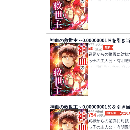
い、"虹"ランクのプ
ルを手に入れ、生活も
世界を救う存在・"救
の制作チーム『Studi
ー！
神血の救世主～0.00000001％を引
¥
77
(税込)
無料
¥
0
(税込)
異界からの驚異に対抗
っ子の主人公・有明透
い、"虹"ランクのプ
ルを手に入れ、生活も
世界を救う存在・"救
の制作チーム『Studi
ー！
神血の救世主～0.00000001％を引
¥
77
(税込)
30%OFF
2026.
¥
54
(税込)
異界からの驚異に対抗
っ子の主人公・有明透