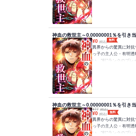
世界を救う存在・"救
の制作チーム『Studi
ー！
神血の救世主～0.00000001％を引
無料
¥
0
(税込)
異界からの驚異に対抗
っ子の主人公・有明透
い、"虹"ランクのプ
ルを手に入れ、生活も
世界を救う存在・"救
の制作チーム『Studi
ー！
神血の救世主～0.00000001％を引
¥
77
(税込)
無料
¥
0
(税込)
異界からの驚異に対抗
っ子の主人公・有明透
い、"虹"ランクのプ