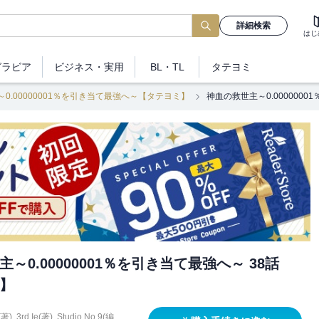
詳細検索
はじ
グラビア
ビジネス
・実用
BL・TL
タテヨミ
0.00000001％を引き当て最強へ～【タテヨミ】
神血の救世主～0.000000
～0.00000001％を引き当て最強へ～ 38話
】
著)
,
3rd Ie(著)
,
Studio No.9(編