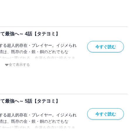
世主"としての頭角をあらわしていく。気鋭
o No.9』が放つ、現代バトルファンタジ
き当て最強へ～ 4話【タテヨミ】
する超人的存在・プレイヤー。イジメられ
今すぐ読む
晴は、既存の金・銀・銅のどれでもな
レイヤーに選ばれる。血液を自在に操るスキ
立場も一変。戦い続ける日々の中、徐々に
全て表示する
世主"としての頭角をあらわしていく。気鋭
o No.9』が放つ、現代バトルファンタジ
き当て最強へ～ 5話【タテヨミ】
今すぐ読む
する超人的存在・プレイヤー。イジメられ
晴は、既存の金・銀・銅のどれでもな
レイヤーに選ばれる。血液を自在に操るスキ