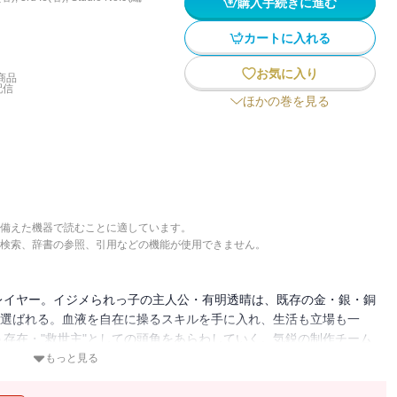
購入手続きに進む
カートに入れる
お気に入り
商品
配信
ほかの巻を見る
備えた機器で読むことに適しています。
検索、辞書の参照、引用などの機能が使用できません。
レイヤー。イジメられっ子の主人公・有明透晴は、既存の金・銀・銅
に選ばれる。血液を自在に操るスキルを手に入れ、生活も立場も一
存在・"救世主"としての頭角をあらわしていく。気鋭の制作チーム
ンタジー！
もっと見る