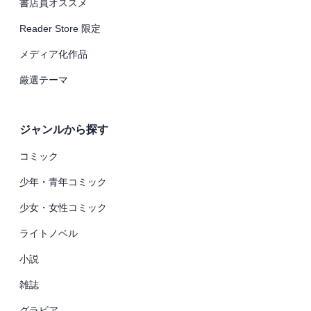
書店員オススメ
Reader Store 限定
メディア化作品
厳選テーマ
ジャンルから探す
コミック
少年・青年コミック
少女・女性コミック
ライトノベル
小説
雑誌
グラビア