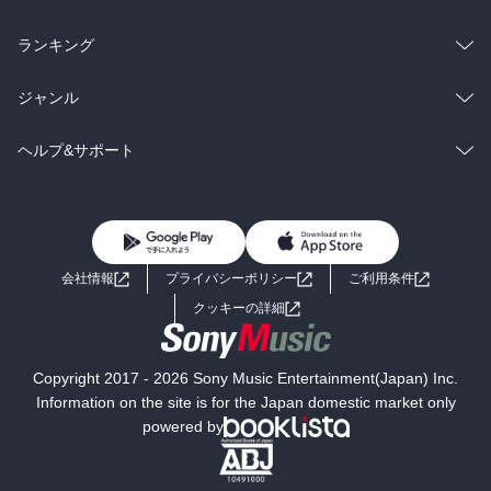
雑誌・グラビア
ビジネス・実用
ラノベ
小説
総合
コミック
ランキング
BL・TL
雑誌・グラビア
ビジネス・実用
ラノベ
小説
総合
コミック
ジャンル
BL・TL
雑誌・グラビア
ビジネス・実用
ラノベ
小説
コミック
男性コミック
ヘルプ&サポート
BL・TL
雑誌・グラビア
ビジネス・実用
女性コミック
コミック誌
初めての方へ
ヘルプ
BL・TL
ライトノベル
男子向けラノベ
よくあるご質問
お問い合わせ
会社情報
プライバシーポリシー
ご利用条件
女子向けラノベ
小説
利用規約
クッキーの詳細
国内小説
海外小説
Copyright 2017 - 2026 Sony Music Entertainment(Japan) Inc.
ミステリー
SF
Information on the site is for the Japan domestic market only
powered by
歴史・時代小説
文学