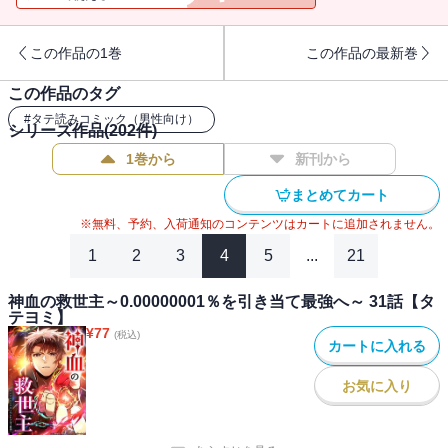
この作品の1巻
この作品の最新巻
この作品のタグ
#
タテ読みコミック（男性向け）
シリーズ作品(
202
件)
1巻から
新刊から
まとめてカート
※無料、予約、入荷通知のコンテンツはカートに追加されません。
1
2
3
4
5
...
21
神血の救世主～0.00000001％を引き当て最強へ～ 31話【タ
テヨミ】
¥
77
(税込)
カートに入れる
お気に入り