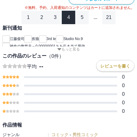
※無料、予約、入荷通知のコンテンツはカートに追加されません。
1
2
3
4
5
...
21
新刊通知
江藤俊司
疾狼
3rd Ie
Studio No.9
神血の救世主～0.00000001％を引き当て最強
もっと見る
この作品のレビュー
（
0
件）
--
レビューを書く
平均
0
0
0
0
0
作品情報
ジャンル
:
コミック
-
男性コミック