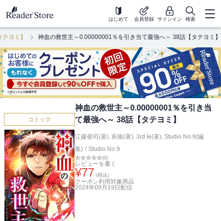
はじめて
会員登録
サインイン
検索
【タテヨミ】
神血の救世主～0.00000001％を引き当て最強へ～ 38話【タテヨミ】
神血の救世主～0.00000001％を引き当
て最強へ～ 38話【タテヨミ】
コミック
江藤俊司(著)
,
疾狼(著)
,
3rd Ie(著)
,
Studio No.9(編
集)
/
Studio No.9
(
0
)
レビューを書く
¥
77
(税込)
クーポン利用対象商品
2024年09月19日
配信