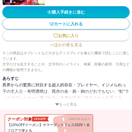
購入手続きに進む
カートに入れる
お気に入り
ほかの巻を見る
※この商品はタブレットなど大きなディスプレイを備えた機器で読むことに適し
ています。
文字だけを拡大することや、文字列のハイライト、検索、辞書の参照、引用など
の機能が使用できません。
あらすじ
異界からの驚異に対抗する超人的存在・プレイヤー。イジメられっ
子の主人公・有明透晴は、既存の金・銀・銅のどれでもない、"虹"ラ
ンクのプレイヤーに選ばれる。血液を自在に操るスキルを手に入
れ、生活も立場も一変。戦い続ける日々の中、徐々に世界を救う存
もっと見る
在・"救世主"としての頭角をあらわしていく。気鋭の制作チーム
『Studio No.9』が放つ、現代バトルファンタジー！
クーポン対象
10%OFF
2026.08.11まで
【10%OFFクーポン】サマーブックフェス2026！全
フロアで使える