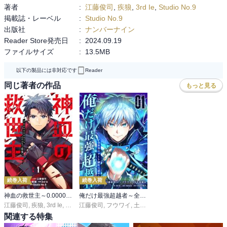
著者
:
江藤俊司
,
疾狼
,
3rd Ie
,
Studio No.9
掲載誌・レーベル
:
Studio No.9
出版社
:
ナンバーナイン
Reader Store発売日
:
2024.09.19
ファイルサイズ
:
13.5MB
以下の製品には非対応です
Reader
同じ著者の作品
もっと見る
続巻入荷
続巻入荷
神血の救世主～0.00000001％を引き当て最強へ～【電子書籍特典付】
俺だけ最強超越者～全世界のチート師匠に認められた～【単行本】
江藤俊司
,
疾狼
,
3rd Ie
,
Studio No.9
江藤俊司
,
フウワイ
,
土田健太
,
3rd Ie
,
maruco
,
Studio 
関連する特集