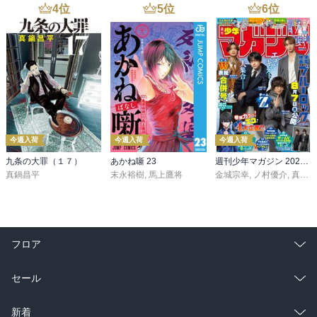
4
位
5
位
6
位
今週入荷
今週入荷
今週入荷
九条の大罪（１７）
あかね噺 23
週刊少年マガジン 2026年36・37号[2026年8月5日発売]
真鍋昌平
末永裕樹
,
馬上鷹将
金城宗幸
,
ノ村優介
,
真島ヒロ
フロア
総合
コミック
セール
ラノベ
小説
総合
コミック
新着