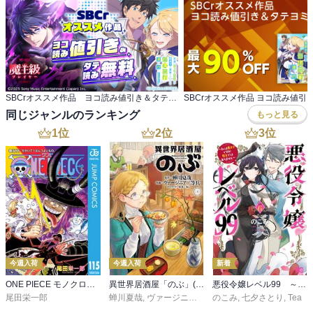
SBCrオススメ作品 ヨコ読み値引き＆タテ読み無料
同じジャンルのランキング
もっと見る
1
位
2
位
3
位
今週入荷
今週入荷
新着
ONE PIECE モノクロ版 115
異世界居酒屋「のぶ」(22)
悪役令嬢レベル99 ～私は裏ボスですが魔王ではありません～ その６
尾田栄一郎
蝉川夏哉
,
ヴァージニア二等兵
のこみ
,
転
,
七夕さとり
,
Tea