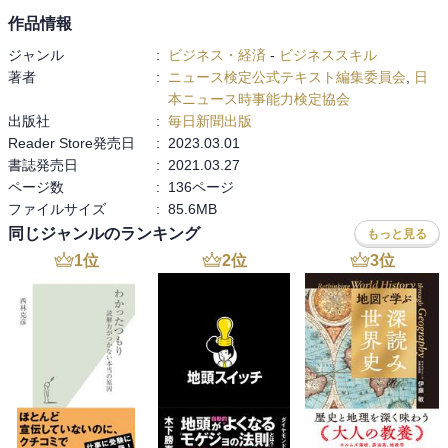
作品情報
ジャンル
:
ビジネス・経済
-
ビジネススキル
著者
:
ニュース検定公式テキスト編集委員会
,
日
本ニュース時事能力検定協会
出版社
:
毎日新聞出版
Reader Store発売日
:
2023.03.01
書誌発売日
:
2021.03.27
ページ数
:
136ページ
ファイルサイズ
:
85.6MB
同じジャンルのランキング
もっと見る
1
位
2
位
3
位