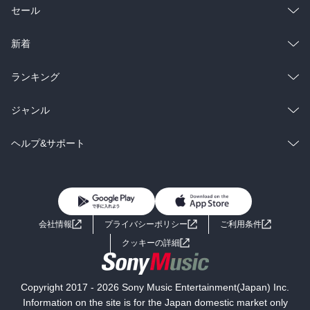
総合
コミック
セール
ラノベ
小説
総合
コミック
新着
雑誌・グラビア
ビジネス・実用
ラノベ
小説
総合
コミック
ランキング
BL・TL
雑誌・グラビア
ビジネス・実用
ラノベ
小説
総合
コミック
ジャンル
BL・TL
雑誌・グラビア
ビジネス・実用
ラノベ
小説
コミック
男性コミック
ヘルプ&サポート
BL・TL
雑誌・グラビア
ビジネス・実用
女性コミック
コミック誌
初めての方へ
ヘルプ
BL・TL
ライトノベル
男子向けラノベ
よくあるご質問
お問い合わせ
会社情報
プライバシーポリシー
ご利用条件
女子向けラノベ
小説
利用規約
クッキーの詳細
国内小説
海外小説
Copyright 2017 - 2026 Sony Music Entertainment(Japan) Inc.
ミステリー
SF
Information on the site is for the Japan domestic market only