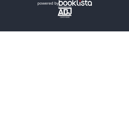
powered by
歴史・時代小説
文学
雑誌
グラビア写真集
ボーイズラブ
ティーンズラブ
人文・思想・歴史
社会・政治・法律
ビジネス・経済
サイエンス・テクノロジー
コンピュータ・情報
くらし・家庭
料理・酒
ファッション・美容・ダイエット
ホビー&カルチャー
スポーツ・アウトドア
地図・ガイド
エンターテイメント
芸術・アート
映画・音楽・演劇