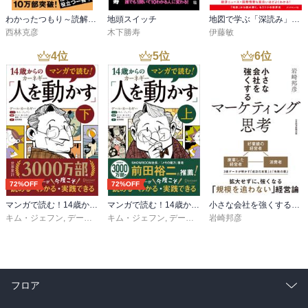
わかったつもり～読解力がつかない本当の原因～
地頭スイッチ
地図で学ぶ「深読み」世界史
西林克彦
木下勝寿
伊藤敏
4
位
5
位
6
位
72%OFF
72%OFF
マンガで読む！14歳からのカーネギー「人を動かす」下
マンガで読む！14歳からのカーネギー「人を動かす」上
小さな会社を強くするマーケティング思考
キム・ジェフン
,
デール・カーネギー・東京・トレーニング
キム・ジェフン
,
デール・カーネギー・東京・トレーニング
岩崎邦彦
,
金光英実
フロア