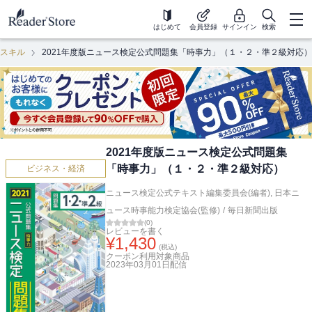
はじめて
会員登録
サインイン
検索
スキル
2021年度版ニュース検定公式問題集「時事力」（１・２・準２級対応）
2021年度版ニュース検定公式問題集
「時事力」（１・２・準２級対応）
ビジネス・経済
ニュース検定公式テキスト編集委員会(編者)
,
日本ニ
ュース時事能力検定協会(監修)
/
毎日新聞出版
(
0
)
レビューを書く
¥
1,430
(税込)
クーポン利用対象商品
2023年03月01日
配信