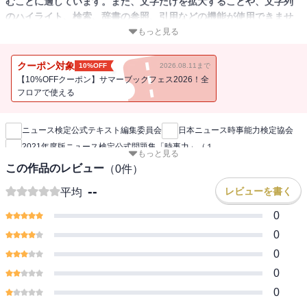
むことに適しています。また、文字だけを拡大することや、文字列
のハイライト、検索、辞書の参照、引用などの機能が使用できませ
ん。
もっと見る
N検は、今を読み解く重要テーマをベテラン記者、有識者らのチーム
クーポン対象
10%OFF
2026.08.11まで
が厳選し、良質な問題に練り上げています。5分野(政治、経済、暮
【10%OFFクーポン】サマーブックフェス2026！全
らし、社会・環境、国際)からバランスよく出題し、総合的な力を測
フロアで使える
新刊通知
ります。本書は準2級(受検者の目安は中学生~大学生・一般)、2級(受
検者の目安は高校生、大学生・一般)、1級(受検者の目安は大学生、
ニュース検定公式テキスト編集委員会
日本ニュース時事能力検定協会
一般)の合格に必要な力を無理なく養えるように、随所に工夫をこら
2021年度版ニュース検定公式問題集「時事力」（１
しています。
もっと見る
この作品のレビュー
（
0
件）
※こちらの作品は過去に他出版社より配信していた内容と同様とな
--
レビューを書く
平均
ります。重複購入にはお気を付けください
0
0
0
0
0