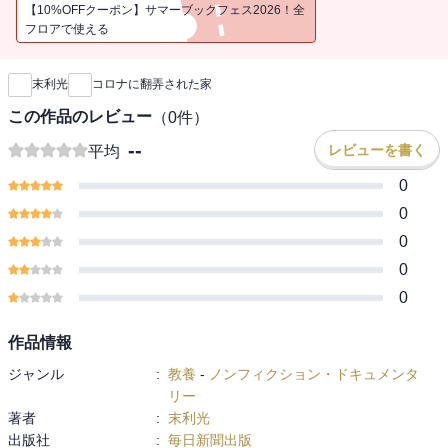
ります。重複購入にはお気を付けください
【10%OFFクーポン】サマーブックフェス2026！全
フロアで使える
新刊通知
末利光
コロナに翻弄された家
この作品のレビュー
（
0
件）
--
レビューを書く
平均
0
0
0
0
0
作品情報
ジャンル
:
教養
-
ノンフィクション・ドキュメンタ
リー
著者
:
末利光
出版社
:
毎日新聞出版