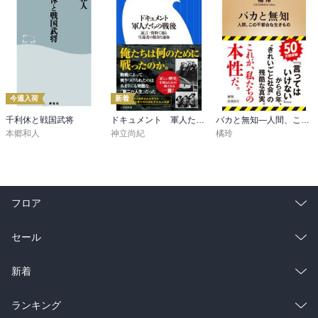
今週入荷
新着
千利休と戦国武将
ドキュメント 軍人たちの戦後 ～証言・資料で辿る生還者の数奇な運命～（小学館新書）
バカと無知―人間、この不都合な生きもの―（新潮新書）
本郷和人
神立尚紀
橘玲
フロア
総合
コミック
セール
ラノベ
小説
総合
コミック
新着
雑誌・グラビア
ビジネス・実用
ラノベ
小説
総合
コミック
ランキング