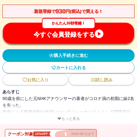
930
新規登録で
円(税込)で買える！
かんたん30秒登録！
今すぐ会員登録をする
購入手続きに進む
カートに入れる
お気に入り
試し読み
あらすじ
90歳を前にした元NHKアナウンサーの著者がコロナ渦の初期に妹2名
を失った。
政府による医療体制や政策についてジャーナリストとして問題提起
した手記。
もっと見る
※こちらの作品は過去に他出版社より配信していた内容と同様とな
クーポン対象
10%OFF
2026.08.11まで