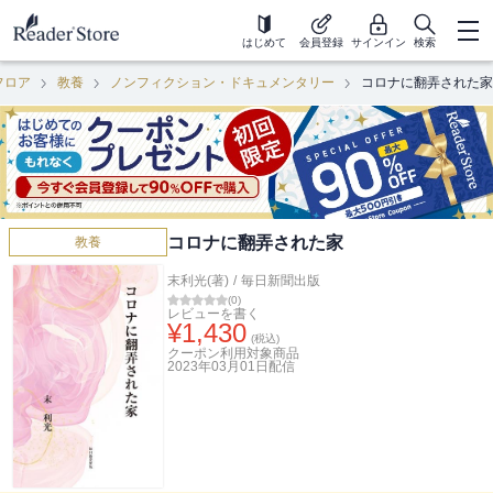
はじめて
会員登録
サインイン
検索
フロア
教養
ノンフィクション・ドキュメンタリー
コロナに翻弄された家
コロナに翻弄された家
教養
末利光(著)
/
毎日新聞出版
(
0
)
レビューを書く
¥
1,430
(税込)
クーポン利用対象商品
2023年03月01日
配信