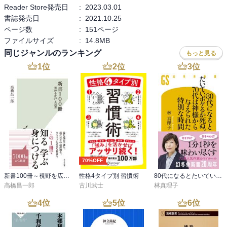
Reader Store発売日
:
2023.03.01
書誌発売日
:
2021.10.25
ページ数
:
151ページ
ファイルサイズ
:
14.8MB
同じジャンルのランキング
もっと見る
1
位
2
位
3
位
70%OFF
新書100冊～視野を広げる読書～
性格4タイプ別 習慣術
80代になるとたいていボケるか死ぬ。70代は神様から与えられた特別な時間
高橋昌一郎
古川武士
林真理子
4
位
5
位
6
位