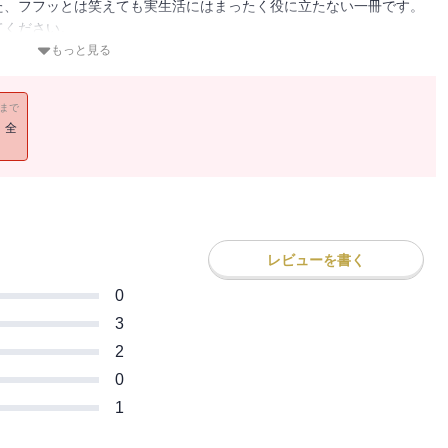
た、フフッとは笑えても実生活にはまったく役に立たない一冊です。
てください。
もっと見る
てヒマラヤに行ってみた――。8000メートルの極限の世界で考え
新聞医療プレミア、毎日新聞夕刊で人気の連載が待望の書籍化!
11まで
！全
していた内容と同様となります。重複購入にはお気を付けください
レビューを書く
0
3
2
0
1