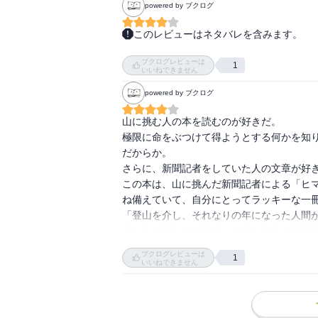
powered by ブクログ
このレビューはネタバレを含みます。
高山植物を調べるために、ネットで本の検索
ブクログレビューは
1
いいねできません
「ぶらっと行けるような所じゃない」という
powered by ブクログ
今回もまた「死」に関する本を手に取ってし
山に挑む人の本を読むのが好きだ。

極限に命をぶつけて得ようとする何かを知
登山の話ももちろんあります。

だからか。

さらに、新聞記者をしていた人の文章が好き
「私の過去最高登山標高記録3776mを超
この本は、山に挑んだ新聞記者による「ヒ
ね備えていて、自分にとってラッキーな一冊
その中に、「登山には「死のリスク」が常に
「登山を介し、それなりの年になった人間
らかもしれないけれど、そういうものを読
さらに、「死に近づく、あるいは死を見つ
ことが嬉しい。8000メートル級の山に挑
っている。

ブクログレビューは
1
分の人生にはないけれど、追体験できる読書
いいねできません
生と死は、もっとこんな風に語られるのが望
「……健全？？」と不思議に思いつつ読んで
著者に感謝。
「死は誰にでもやってくる避けられない経