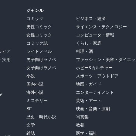
と感情がむき出しになるし、僕も高所のベースキャンプで本を読んで
、日本では絶対に出ないような涙がダーッと出てきたり、感情のコン
ジャンル
に外に出ました。でもベテランになるとそのへんも認識した上で上手
コミック
ビジネス・経済
できない感じの人も多い。シェルパとちょっとしたことでけんかした
男性コミック
サイエンス・テクノロジー
女性コミック
コンピュータ・情報
キャンプにたどり着いたとき、まず耳についたのは雪崩の爆音だっ
コミック誌
くらし・家庭
大砲か発破のような重く鈍い男が響き、「ザーッ」と雪が一気に崩れ
ラビア
ライトノベル
料理・酒
て、ベースキャンプに衝撃波として跳ね返ってくる(ちょっと大げさ
・実用
男子向けラノベ
ファッション・美容・ダイエッ
女子向けラノベ
ホビー&カルチャー
りしていた明さんが「あ、雪崩ですよ。すぐに慣れますよ」と、俺は
小説
スポーツ・アウトドア
国内小説
地図・ガイド
海外小説
エンターテイメント
グ
ミステリー
芸術・アート
SF
映画・音楽・演劇
歴史・時代小説
写真集
文学
教養
雑誌
医学・福祉