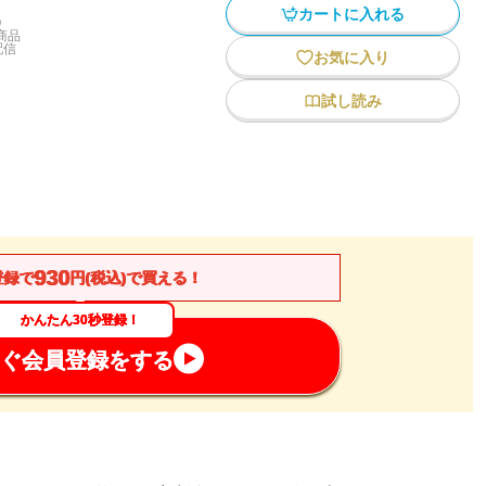
カートに入れる
)
商品
配信
お気に入り
試し読み
930
登録で
円(税込)で買える！
かんたん30秒登録！
ぐ会員登録をする