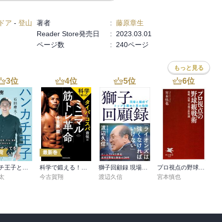
なる。」

ドア
-
登山
著者
:
藤原章生
Reader Store発売日
:
2023.03.01
ページ数
:
240ページ
くだらない事で悩んでるヒマがあったら【自分にとって大切な事をや
もっと見る
3
位
4
位
5
位
6
位
という気になってきた。

ありがたい。

荷
最新巻
ハンカチ王子と呼ばれて 斎藤佑樹 54勝の記憶
科学で鍛える！ タイパとコスパ最強のミニマル筋トレ革命
獅子回顧録 現場と編成でトップを務めた男の軌跡
プロ視点の野球観戦術
いハマってしまうわ。

太
今古賀翔
渡辺久信
宮本慎也
ベールで隠しているところがありますけど、低酸素になるとそんな高