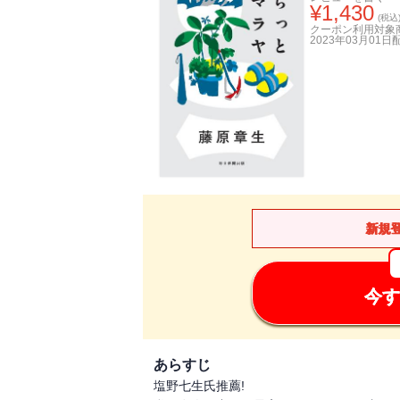
¥
1,430
(税込
クーポン利用対象
2023年03月01日
新規
今す
あらすじ
塩野七生氏推薦!