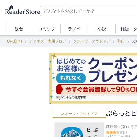
総合
コミック
ラノベ
小説
雑誌・
TOP(総合)
ビジネス・実用フロア
スポーツ・アウトドア
登山
ぶ
ぶらっとヒ
スポーツ・アウトドア
藤原章生(著)
/
毎
(
6
)
レビューを書く