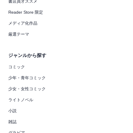
書店員オススメ
Reader Store 限定
メディア化作品
厳選テーマ
ジャンルから探す
コミック
少年・青年コミック
少女・女性コミック
ライトノベル
小説
雑誌
グラビア