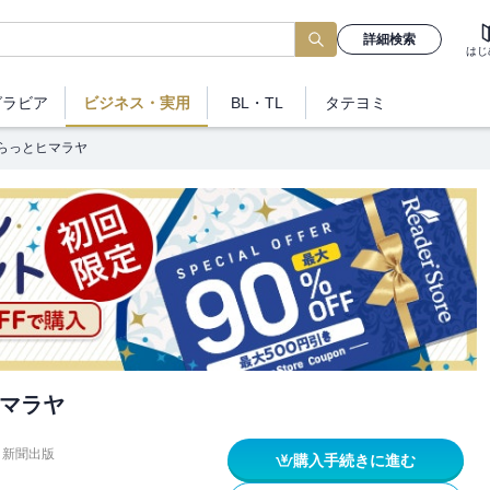
詳細検索
はじ
グラビア
ビジネス
・実用
BL・TL
タテヨミ
らっとヒマラヤ
マラヤ
日新聞出版
購入手続きに進む