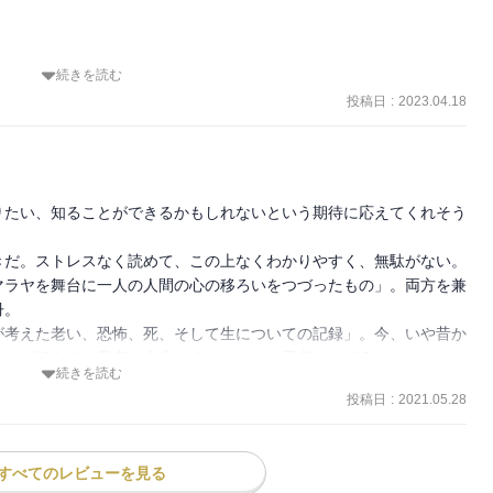
続きを読む
をしていて気になった『ぶらっとヒマラヤ』(藤原章生)。

投稿日
:
2023.04.18
ツッコミから入ったようなものだけど……

まったようで驚きました。

りたい、知ることができるかもしれないという期待に応えてくれそう
だ。ストレスなく読めて、この上なくわかりやすく、無駄がない。

えた先の世界」がどんなものなのか、興味深いお話でした。

マラヤを舞台に一人の人間の心の移ろいをつづったもの」。両方を兼
。

ある」事も書かれていて、

が考えた老い、恐怖、死、そして生についての記録」。今、いや昔か
むのが好きで、著者の人生とチャレンジ、思考をなぞることができた
めなくてはならない状況になるのは……それはとても健全」とまで言
続きを読む
むことも、屋久島で宙吊りになって死にかけることも、これからも自
投稿日
:
2021.05.28
は本当にありがたい。

ましいと、無意味な報道(とも言えない)を目にするたび思う。

みたら、

すべてのレビューを見る
験。その死について健全な見方をするのは、とても役に立つし、その