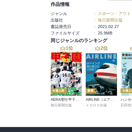
作品情報
後の自分の人生での決断を左右することにも
ジャンル
:
スポーツ・アウト
…とのこと。

出版社
:
毎日新聞出版
書誌発売日
:
2021.02.27
私には、「有限である命の期間、クヨクヨ
ファイルサイズ
:
25.9MB
っとけ】」

同じジャンルのランキング
1
位
2
位
…というように見えて、

現在感じている苛立ちに対して「アホらし」
…と、気持ちのチェンジができるのは非常に
【気持ちを言葉で表現されたもの】って、

今週入荷
新着
今週入
AERA増刊 甲子園 2026
AIRLINE（エアライン）2026年9月号
「なるほど！」と思える事が多いのでついつ
朝日新聞出版
イカロス出版
石田雄
以下「おっ！」と思えた文達載せます。

○人間って普段は、人に見せたくない面を