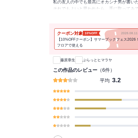
私の友人の中でも最高にオカシナ男が書い
それでもよいと思われたら、手に取ってみ
記者生活30年。還暦間近の記者が思い立っ
た、老い・恐怖・死、そして生のこと。毎日
クーポン対象
10%OFF
2026.08.
【10%OFFクーポン】サマーブックフェス2026
※こちらの作品は過去に他出版社より配信
フロアで使える
新刊通知
藤原章生
ぶらっとヒマラヤ
この作品のレビュー
（
6
件）
3.2
平均