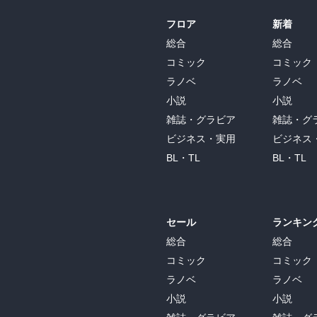
度な作業が難しくなる。だから高所に行く
いて、やっぱり悲しいところが出てくると
フロア
新着
トロールが利かないどころか、感情がもろ
総合
総合
にできますけど、初心者だとコントロール
コミック
コミック
ゃうとか。(山本正嘉)

ラノベ
ラノベ
○私が高山病に苦しみながら何とかベース
小説
小説
た。「ズドン」あるいは「ブオン」という
雑誌・グラビア
雑誌・グ
る音が鳴り、その音波が硬い岩壁に当たっ
ビジネス・実用
ビジネス
ですが)。

BL・TL
BL・TL
「うわっ」と声を上げると、先にベース入
平気だもんね、とすまし顔をしている。
セール
ランキン
総合
総合
コミック
コミック
ラノベ
ラノベ
小説
小説