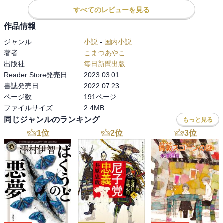
すべてのレビューを見る
「ノレノレかるた」も、五十音分（46文字）作られていてなかなか
面白かったです。
作品情報
ジャンル
:
小説
-
国内小説
著者
:
こまつあやこ
出版社
:
毎日新聞出版
Reader Store発売日
:
2023.03.01
書誌発売日
:
2022.07.23
ページ数
:
191ページ
ファイルサイズ
:
2.4MB
同じジャンルのランキング
もっと見る
1
位
2
位
3
位