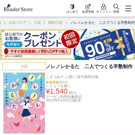
はじめて
会員登録
サインイン
検索
)
小説フロア
小説
国内小説
ノレノレかるた 二人でつくる卒塾制作
ノレノレかるた 二人でつくる卒塾制作
小説
こまつあやこ(著)
/
毎日新聞出版
(
10
)
レビューを書く
¥
1,540
(税込)
クーポン利用対象商品
2023年03月01日
配信