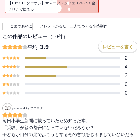
※こちらの作品は過去に他出版社より配信していた内容と同様とな
【10%OFFクーポン】サマーブックフェス2026！全
ります。重複購入にはお気を付けください
フロアで使える
新刊通知
こまつあやこ
ノレノレかるた 二人でつくる卒塾制作
この作品のレビュー
（
10
件）
3.9
レビューを書く
平均
2
4
3
0
0
powered by ブクログ
毎日小学生新聞に載っていたため知った本。

「受験」が親の都合になっていないだろうか？

子どもが自分の足で歩こうとするその意欲をじゃましていないだろ