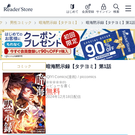
はじめて
会員登録
サインイン
検索
ク
男性コミック
暗海黙示録【タテヨミ】
暗海黙示録【タテヨミ】第1話
暗海黙示録【タテヨミ】第1話
コミック
iQIYI Comics(漫画)
/
piccomics
(
0
)
レビューを書く
無料
2024年12月18日
配信