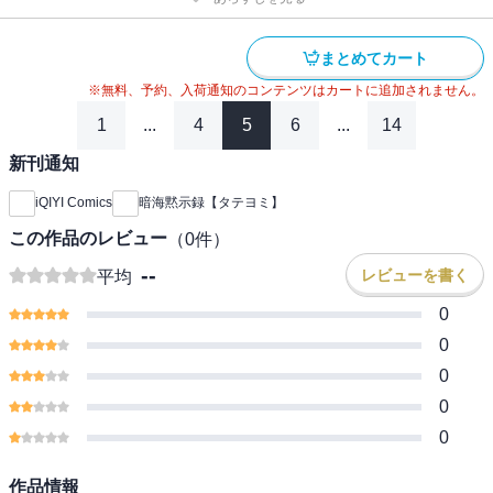
まとめてカート
※無料、予約、入荷通知のコンテンツはカートに追加されません。
1
...
4
5
6
...
14
新刊通知
iQIYI Comics
暗海黙示録【タテヨミ】
この作品のレビュー
（
0
件）
--
レビューを書く
平均
0
0
0
0
0
作品情報