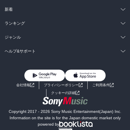
ラノベ
小説
総合
コミック
新着
雑誌・グラビア
ビジネス・実用
ラノベ
小説
総合
コミック
ランキング
BL・TL
雑誌・グラビア
ビジネス・実用
ラノベ
小説
総合
コミック
ジャンル
BL・TL
雑誌・グラビア
ビジネス・実用
ラノベ
小説
コミック
男性コミック
ヘルプ&サポート
BL・TL
雑誌・グラビア
ビジネス・実用
女性コミック
コミック誌
初めての方へ
ヘルプ
BL・TL
ライトノベル
男子向けラノベ
よくあるご質問
お問い合わせ
会社情報
プライバシーポリシー
ご利用条件
女子向けラノベ
小説
利用規約
クッキーの詳細
国内小説
海外小説
Copyright 2017 - 2026 Sony Music Entertainment(Japan) Inc.
ミステリー
SF
Information on the site is for the Japan domestic market only
powered by