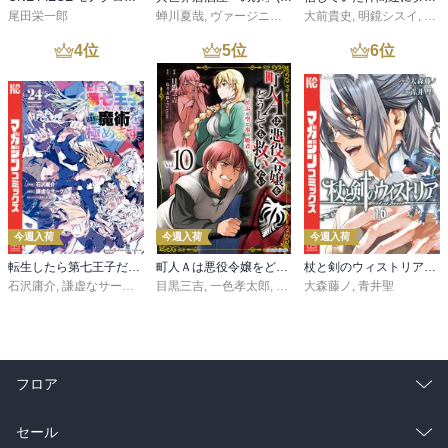
尾田栄一郎
蝉川夏哉
,
ヴァージニア二等兵
大前貴史
,
転
,
明鏡シスイ
,
ｔｅ
4
位
5
位
6
位
今週入荷
今週入荷
今週入荷
転生したら第七王子だったので、気ままに魔術を極めます（２４）
町人Ａは悪役令嬢をどうしても救いたい ～どぶと空と氷の姫君～１０【電子書店共通特典イラスト付】
杖と剣のウィストリア（１６）
石沢庸介
,
謙虚なサークル
,
メル。
目黒三吉
,
一色孝太郎
,
Parum
大森藤ノ
,
青井聖
フロア
総合
コミック
セール