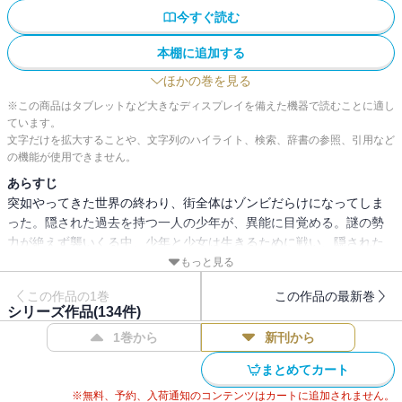
今すぐ読む
本棚に追加する
ほかの巻を見る
※この商品はタブレットなど大きなディスプレイを備えた機器で読むことに適し
ています。
文字だけを拡大することや、文字列のハイライト、検索、辞書の参照、引用など
の機能が使用できません。
あらすじ
突如やってきた世界の終わり、街全体はゾンビだらけになってしま
った。隠された過去を持つ一人の少年が、異能に目覚める。謎の勢
力が絶えず襲いくる中、少年と少女は生きるために戦い、隠された
謎を解き明かすべく、真実を探す旅に出る……
もっと見る
この作品の1巻
この作品の最新巻
シリーズ作品(
134
件)
1巻から
新刊から
まとめてカート
※無料、予約、入荷通知のコンテンツはカートに追加されません。