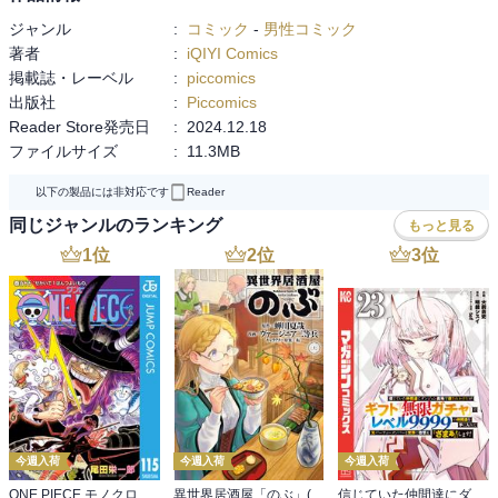
ジャンル
:
コミック
-
男性コミック
著者
:
iQIYI Comics
掲載誌・レーベル
:
piccomics
出版社
:
Piccomics
Reader Store発売日
:
2024.12.18
ファイルサイズ
:
11.3MB
以下の製品には非対応です
Reader
同じジャンルのランキング
もっと見る
1
位
2
位
3
位
今週入荷
今週入荷
今週入荷
ONE PIECE モノクロ版 115
異世界居酒屋「のぶ」(22)
信じていた仲間達にダンジョン奥地で殺されかけたがギフト『無限ガチャ』でレベル９９９９の仲間達を手に入れて元パーティーメンバーと世界に復讐＆『ざまぁ！』します！（２３）