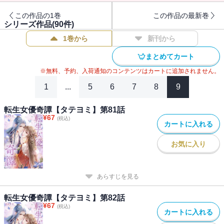
この作品の1巻
この作品の最新巻
シリーズ作品(
90
件)
1巻から
新刊から
まとめてカート
※無料、予約、入荷通知のコンテンツはカートに追加されません。
1
...
5
6
7
8
9
転生女優奇譚【タテヨミ】第81話
¥
67
(税込)
カートに入れる
お気に入り
あらすじを見る
転生女優奇譚【タテヨミ】第82話
¥
67
(税込)
カートに入れる