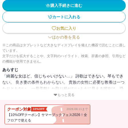
購入手続きに進む
カートに入れる
お気に入り
ほかの巻を見る
※この商品はタブレットなど大きなディスプレイを備えた機器で読むことに適し
ています。
文字だけを拡大することや、文字列のハイライト、検索、辞書の参照、引用など
の機能が使用できません。
あらすじ
「綺麗な女ほど、信じちゃいけない…」 詩歌はできない。琴もでき
ない。 良き妻の条件もわからない。 貴族の女性に必要な教養は一つ
たりともない。 一見美貌しか取り柄がないように見える彼女は、恐
るべき才能を秘めていた…
もっと見る
クーポン対象
10%OFF
2026.08.11まで
【10%OFFクーポン】サマーブックフェス2026！全
フロアで使える