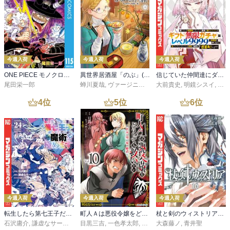
今週入荷
今週入荷
今週入荷
ONE PIECE モノクロ版 115
異世界居酒屋「のぶ」(22)
信じていた仲間達にダンジョン奥地で殺されかけたがギフト『無限ガチャ』でレベル９９９９の仲間達を手に入れて元パーティーメンバーと世界に復讐＆『ざまぁ！』します！（２３）
尾田栄一郎
蝉川夏哉
,
ヴァージニア二等兵
大前貴史
,
転
,
明鏡シスイ
,
ｔｅ
4
位
5
位
6
位
今週入荷
今週入荷
今週入荷
転生したら第七王子だったので、気ままに魔術を極めます（２４）
町人Ａは悪役令嬢をどうしても救いたい ～どぶと空と氷の姫君～１０【電子書店共通特典イラスト付】
杖と剣のウィストリア（１６）
石沢庸介
,
謙虚なサークル
,
メル。
目黒三吉
,
一色孝太郎
,
Parum
大森藤ノ
,
青井聖