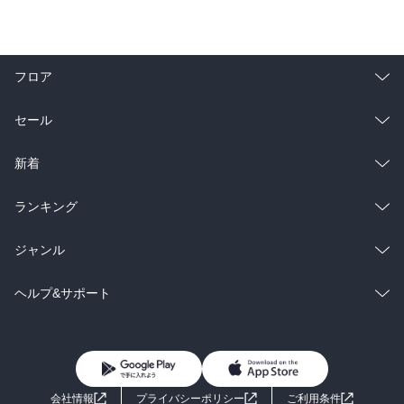
フロア
総合
コミック
セール
ラノベ
小説
総合
コミック
新着
雑誌・グラビア
ビジネス・実用
ラノベ
小説
総合
コミック
ランキング
BL・TL
雑誌・グラビア
ビジネス・実用
ラノベ
小説
総合
コミック
ジャンル
BL・TL
雑誌・グラビア
ビジネス・実用
ラノベ
小説
コミック
男性コミック
ヘルプ&サポート
BL・TL
雑誌・グラビア
ビジネス・実用
女性コミック
コミック誌
初めての方へ
ヘルプ
BL・TL
ライトノベル
男子向けラノベ
よくあるご質問
お問い合わせ
会社情報
プライバシーポリシー
ご利用条件