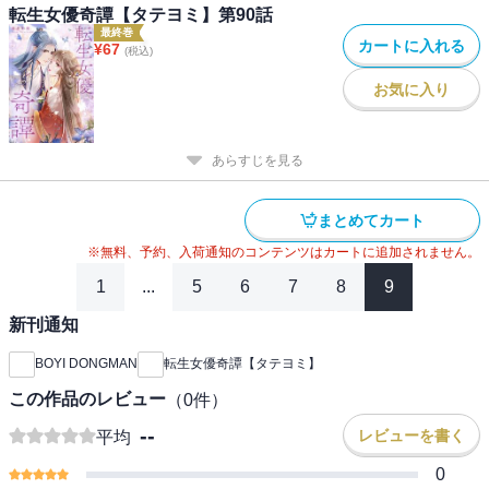
転生女優奇譚【タテヨミ】第90話
最終巻
カートに入れる
¥
67
(税込)
お気に入り
あらすじを見る
まとめてカート
※無料、予約、入荷通知のコンテンツはカートに追加されません。
1
...
5
6
7
8
9
新刊通知
BOYI DONGMAN
転生女優奇譚【タテヨミ】
この作品のレビュー
（
0
件）
--
レビューを書く
平均
0