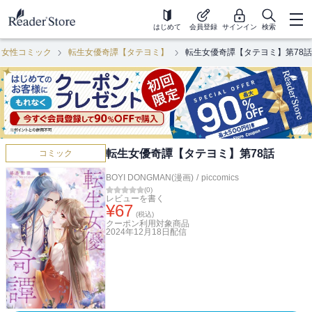
はじめて
会員登録
サインイン
検索
女性コミック
転生女優奇譚【タテヨミ】
転生女優奇譚【タテヨミ】第78話
転生女優奇譚【タテヨミ】第78話
コミック
BOYI DONGMAN(漫画)
/
piccomics
(
0
)
レビューを書く
¥
67
(税込)
クーポン利用対象商品
2024年12月18日
配信