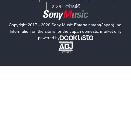
女子向けラノベ
小説
利用規約
クッキーの詳細
国内小説
海外小説
Copyright 2017 - 2026 Sony Music Entertainment(Japan) Inc.
ミステリー
SF
Information on the site is for the Japan domestic market only
powered by
歴史・時代小説
文学
雑誌
グラビア写真集
ボーイズラブ
ティーンズラブ
人文・思想・歴史
社会・政治・法律
ビジネス・経済
サイエンス・テクノロジー
コンピュータ・情報
くらし・家庭
料理・酒
ファッション・美容・ダイエット