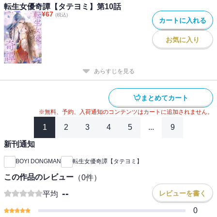
転生女優奇譚【タテヨミ】第10話
¥
67
(税込)
カートに入れる
お気に入り
あらすじを見る
まとめてカート
※無料、予約、入荷通知のコンテンツはカートに追加されません。
1
2
3
4
5
...
9
新刊通知
BOYI DONGMAN
転生女優奇譚【タテヨミ】
この作品のレビュー
（
0
件）
--
レビューを書く
平均
0