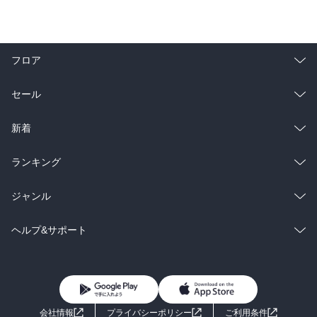
フロア
総合
コミック
セール
ラノベ
小説
総合
コミック
新着
雑誌・グラビア
ビジネス・実用
ラノベ
小説
総合
コミック
ランキング
BL・TL
雑誌・グラビア
ビジネス・実用
ラノベ
小説
総合
コミック
ジャンル
BL・TL
雑誌・グラビア
ビジネス・実用
ラノベ
小説
コミック
男性コミック
ヘルプ&サポート
BL・TL
雑誌・グラビア
ビジネス・実用
女性コミック
コミック誌
初めての方へ
ヘルプ
BL・TL
ライトノベル
男子向けラノベ
よくあるご質問
お問い合わせ
会社情報
プライバシーポリシー
ご利用条件