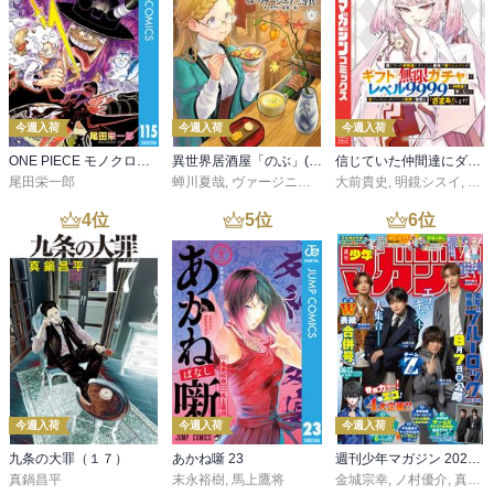
今週入荷
今週入荷
今週入荷
ONE PIECE モノクロ版 115
異世界居酒屋「のぶ」(22)
信じていた仲間達にダンジョン奥地で殺されかけたがギフト『無限ガチャ』でレベル９９９９の仲間達を手に入れて元パーティーメンバーと世界に復讐＆『ざまぁ！』します！（２３）
尾田栄一郎
蝉川夏哉
,
ヴァージニア二等兵
大前貴史
,
転
,
明鏡シスイ
,
ｔｅ
4
位
5
位
6
位
今週入荷
今週入荷
今週入荷
九条の大罪（１７）
あかね噺 23
週刊少年マガジン 2026年36・37号[2026年8月5日発売]
真鍋昌平
末永裕樹
,
馬上鷹将
金城宗幸
,
ノ村優介
,
真島ヒロ