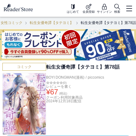
はじめて
会員登録
サインイン
検索
女性コミック
転生女優奇譚【タテヨミ】
転生女優奇譚【タテヨミ】第78話
転生女優奇譚【タテヨミ】第78話
コミック
BOYI DONGMAN(漫画)
/
piccomics
(
0
)
レビューを書く
¥
67
(税込)
クーポン利用対象商品
2024年12月18日
配信