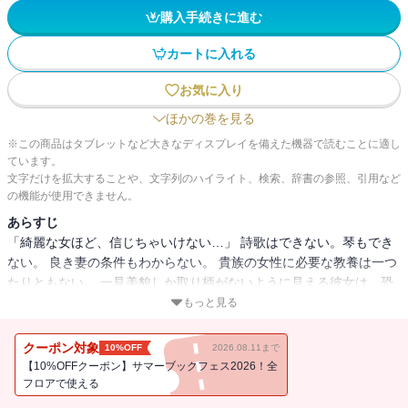
購入手続きに進む
カートに入れる
お気に入り
ほかの巻を見る
※この商品はタブレットなど大きなディスプレイを備えた機器で読むことに適し
ています。
文字だけを拡大することや、文字列のハイライト、検索、辞書の参照、引用など
の機能が使用できません。
あらすじ
「綺麗な女ほど、信じちゃいけない…」 詩歌はできない。琴もでき
ない。 良き妻の条件もわからない。 貴族の女性に必要な教養は一つ
たりともない。 一見美貌しか取り柄がないように見える彼女は、恐
るべき才能を秘めていた…
もっと見る
クーポン対象
10%OFF
2026.08.11まで
【10%OFFクーポン】サマーブックフェス2026！全
フロアで使える