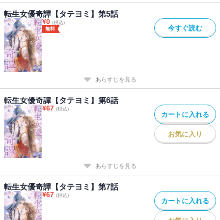
転生女優奇譚【タテヨミ】第5話
¥
0
(税込)
今すぐ読む
無料
あらすじを見る
転生女優奇譚【タテヨミ】第6話
¥
67
(税込)
カートに入れる
お気に入り
あらすじを見る
転生女優奇譚【タテヨミ】第7話
¥
67
(税込)
カートに入れる