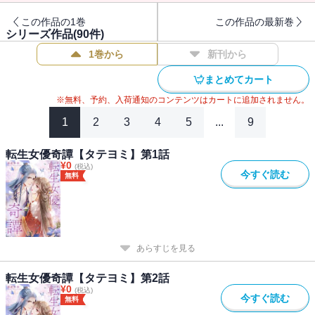
この作品の1巻
この作品の最新巻
シリーズ作品(
90
件)
1巻から
新刊から
まとめてカート
※無料、予約、入荷通知のコンテンツはカートに追加されません。
1
2
3
4
5
...
9
転生女優奇譚【タテヨミ】第1話
¥
0
(税込)
今すぐ読む
無料
あらすじを見る
転生女優奇譚【タテヨミ】第2話
¥
0
(税込)
今すぐ読む
無料