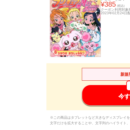
¥
385
(税込)
クーポン利用対象
2023年02月24日
新規
今す
※この商品はタブレットなど大きなディスプレイを
文字だけを拡大することや、文字列のハイライト、