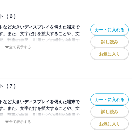
プリキュアたちは新たな力を手に入れて、
のでしょうか？
ト（６）
のページを画像にした電子書籍です。文字
できませんので、タブレットサイズの端末
トなど大きいディスプレイを備えた端末で
カートに入れる
。また、文字列のハイライトや検索、辞書
す。また、文字だけを拡大することや、文
能も使用できません。
索、辞書の参照、引用などの機能が使用で
試し読み
全て表示する
お気に入り
たらしい仲間、ルルンがやってきました。
でいると、ルルンがサーキュラスにつかま
！プリキュアたちはルルンを守ることがで
ト（７）
のページを画像にした電子書籍です。文字
できませんので、タブレットサイズの端末
カートに入れる
。また、文字列のハイライトや検索、辞書
トなど大きいディスプレイを備えた端末で
能も使用できません。
す。また、文字だけを拡大することや、文
試し読み
索、辞書の参照、引用などの機能が使用で
全て表示する
お気に入り
めばもっと面白い！