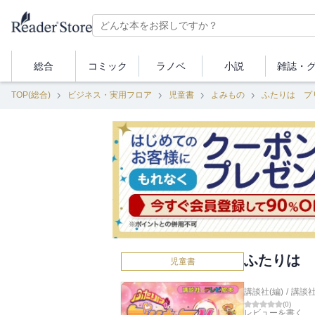
総合
コミック
ラノベ
小説
雑誌・
TOP(総合)
ビジネス・実用フロア
児童書
よみもの
ふたりは プ
ふたりは 
児童書
講談社(編)
/
講談
(
0
)
レビューを書く