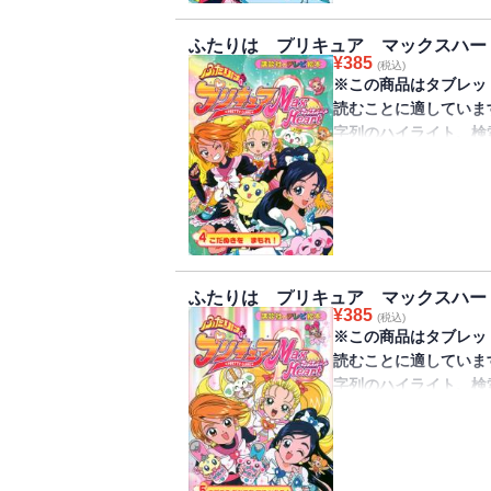
シャイニールミナスを
※この商品は紙の書籍
ふたりは プリキュア マックスハー
だけを拡大することは
¥
385
(税込)
での閲読を推奨します
※この商品はタブレッ
の参照、引用などの機
読むことに適していま
字列のハイライト、検
きません。
学校の帰り道、ケガし
りの3人。するとそこ
現。3人は変身して、
※この商品は紙の書籍
ふたりは プリキュア マックスハー
だけを拡大することは
¥
385
(税込)
での閲読を推奨します
※この商品はタブレッ
の参照、引用などの機
読むことに適していま
字列のハイライト、検
きません。
バルデスとの闘いで、
望の力を手に入れに、