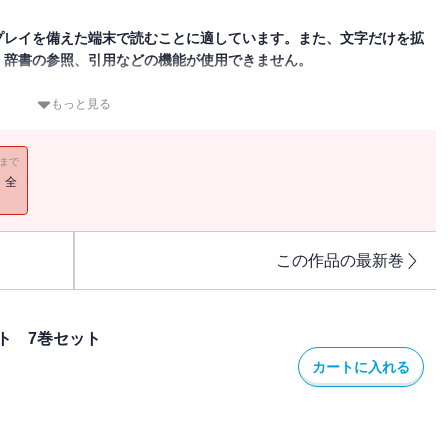
プレイを備えた端末で読むことに適しています。また、文字だけを拡
、辞書の参照、引用などの機能が使用できません。
ンがやってきました。みんなで遊園地で遊んでいると、ルルンがサー
もっと見る
プリキュアたちはルルンを守ることができるの？
た電子書籍です。文字だけを拡大することはできませんので、タブレ
11まで
また、文字列のハイライトや検索、辞書の参照、引用などの機能も使
！全
この作品の最新巻
ト 7巻セット
カートに入れる