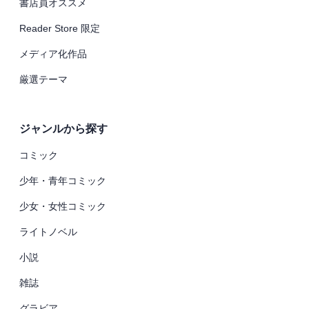
書店員オススメ
Reader Store 限定
メディア化作品
厳選テーマ
ジャンルから探す
コミック
少年・青年コミック
少女・女性コミック
ライトノベル
小説
雑誌
グラビア