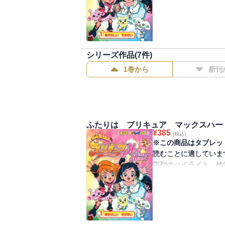
シリーズ作品(
7
件)
1巻から
新刊
ふたりは プリキュア マックスハー
¥
385
(税込)
※この商品はタブレッ
読むことに適していま
字列のハイライト、検
きません。
平和を取り戻したはず
のそのへ飛び去ってし
ュアに変身して戦いま