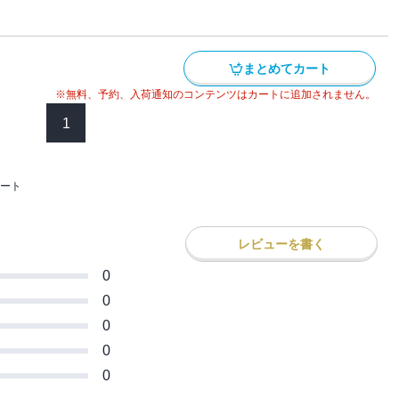
ェスト版ではありません。アニメのストー
成し直し、心に残る名シーンは見開きでじ
まとめてカート
のページを画像にした電子書籍です。文字
できませんので、タブレットサイズの端末
※無料、予約、入荷通知のコンテンツはカートに追加されません。
。また、文字列のハイライトや検索、辞書
1
能も使用できません。
ート
レビューを書く
0
0
0
0
0