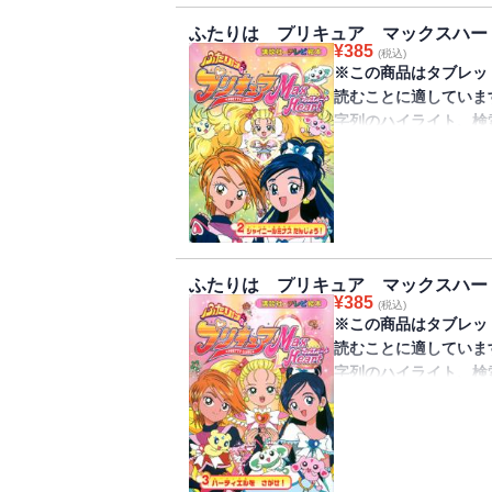
※この商品は紙の書籍
ふたりは プリキュア マックスハー
だけを拡大することは
¥
385
(税込)
での閲読を推奨します
※この商品はタブレッ
の参照、引用などの機
読むことに適していま
字列のハイライト、検
きません。
不思議な新入生ひかり
びっくり！そこにあら
イニールミナスの誕生
※この商品は紙の書籍
ふたりは プリキュア マックスハー
だけを拡大することは
¥
385
(税込)
での閲読を推奨します
※この商品はタブレッ
の参照、引用などの機
読むことに適していま
字列のハイライト、検
きません。
キュアホワイト、キュ
は、クイーンのこころ