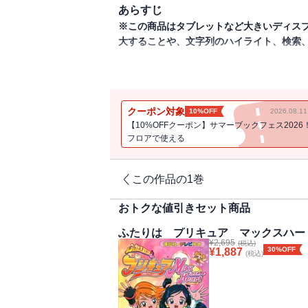
あらすじ
※この商品はタブレットなど大きいディス
大することや、文字列のハイライト、検索
ひかりのそのから、あたらしい仲間、ルル
キュラスにつかまってしまって大ピンチ！
※この商品は紙の書籍のページを画像にし
クーポン対象
10%OFF
2026.08.
ットサイズの端末での閲読を推奨します。
【10%OFFクーポン】サマーブックフェス2026
用できません。
フロアで使える
この作品の1巻
おトクな値引きセット商品
ふたりは プリキュア マックスハー
¥
2,695
(税込)
30%OFF
¥
1,887
(税込)