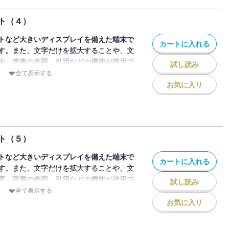
狙うザケンナーが現れて……。
のページを画像にした電子書籍です。文字
ト（４）
できませんので、タブレットサイズの端末
。また、文字列のハイライトや検索、辞書
トなど大きいディスプレイを備えた端末で
カートに入れる
能も使用できません。
す。また、文字だけを拡大することや、文
索、辞書の参照、引用などの機能が使用で
試し読み
全て表示する
お気に入り
た子だぬきを助けたなぎさ、ほのか、ひか
へクイーンの命を狙ったザケンナーが出
子だぬきを守ります。
のページを画像にした電子書籍です。文字
ト（５）
できませんので、タブレットサイズの端末
。また、文字列のハイライトや検索、辞書
トなど大きいディスプレイを備えた端末で
カートに入れる
能も使用できません。
す。また、文字だけを拡大することや、文
索、辞書の参照、引用などの機能が使用で
試し読み
全て表示する
お気に入り
ワザが効かないことに気が付いた3人。希
光り輝く大地に出かけます。そこへバルデ