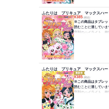
スが再び現れて……。
敵に勝つことができる
ふたりは プリキュア マックスハー
※この商品は紙の書籍
¥
385
(税込)
だけを拡大することは
※この商品はタブレッ
での閲読を推奨します
読むことに適していま
の参照、引用などの機
字列のハイライト、検
きません。
ひかりのそのから、あ
みんなで遊園地で遊ん
ってしまって大ピンチ
きるの？
ふたりは プリキュア マックスハー
※この商品は紙の書籍
最新巻
だけを拡大することは
¥
385
(税込)
での閲読を推奨します
※この商品はタブレッ
の参照、引用などの機
読むことに適していま
字列のハイライト、検
きません。
見て楽しい、自分で読