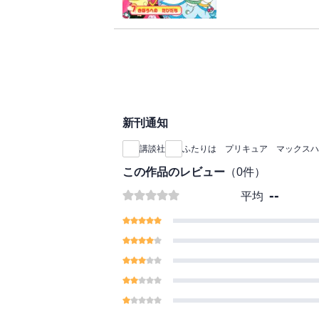
単なるアニメのダイジ
リーをわかりやすく構
っくり見せます。
※この商品は紙の書籍
だけを拡大することは
での閲読を推奨します
の参照、引用などの機
新刊通知
講談社
ふたりは プリキュア マックスハ
この作品のレビュー
（
0
件）
--
平均