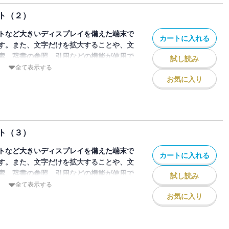
のページを画像にした電子書籍です。文字
ト（２）
できませんので、タブレットサイズの端末
。また、文字列のハイライトや検索、辞書
トなど大きいディスプレイを備えた端末で
カートに入れる
能も使用できません。
す。また、文字だけを拡大することや、文
索、辞書の参照、引用などの機能が使用で
試し読み
全て表示する
お気に入り
。ふたりはプリキュアだって知っていて、
たな敵が現れて・・・。新たな戦士、シャ
です！
のページを画像にした電子書籍です。文字
ト（３）
できませんので、タブレットサイズの端末
。また、文字列のハイライトや検索、辞書
トなど大きいディスプレイを備えた端末で
カートに入れる
能も使用できません。
す。また、文字だけを拡大することや、文
索、辞書の参照、引用などの機能が使用で
試し読み
全て表示する
お気に入り
アブラック、シャイニールミナスの3人
が入る場所、チェアレクトを発見！そこへ