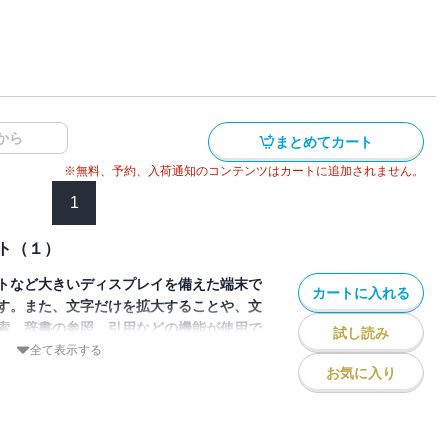
から
まとめてカート
※無料、予約、入荷通知のコンテンツはカートに追加されません。
1
ト（１）
トなど大きいディスプレイを備えた端末で
カートに入れる
す。また、文字だけを拡大することや、文
索、辞書の参照、引用などの機能が使用で
試し読み
全て表示する
お気に入り
のひかりのその。しかし、クイーンがにじ
まい、大ピンチに。二人はふたたびプリキ
す。