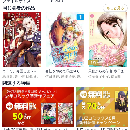
ファイルサイズ
:
18.2MB
同じ著者の作品
もっと見る
予約
そうだ、売国しよう～天才王子の赤字国家再生術～
会社をやめて馬主やります！―アキコノユメヲ―
天使からの伝言-春日まなの助産師ノート-
鳥羽徹
,
栗元健太郎
,
えむだ
,
信田朋嗣
ファルまろ
,
若槻咲美
,
栗元健太郎
佐藤タイセイ
,
信田朋嗣
,
小
関連する特集
【AKITA電子祭り 夏の陣】チャンピオン！ 少年コミック準新作フェア
FUZコミックス8月 新刊配信キャ