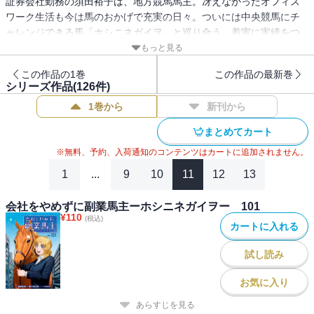
証券会社勤務の須田裕子は、地方競馬馬主。冴えなかったオフィス
ワーク生活も今は馬のおかげで充実の日々。ついには中央競馬にチ
ャレンジできる馬「ホシニネガイヲ」と巡り合う。着実に実績をつ
け「ホシニネガイヲ」４歳の年は、大阪杯優勝でスタートを切
もっと見る
る！ 他の地方馬たちも準備が整いつつあり、どこの調教師に預け
この作品の1巻
この作品の最新巻
るか調整に動く。安心したのも束の間、結果が振るわない馬をどう
シリーズ作品(
126
件)
するかも馬主次第で…。
1巻から
新刊から
まとめてカート
※無料、予約、入荷通知のコンテンツはカートに追加されません。
1
...
9
10
11
12
13
会社をやめずに副業馬主ーホシニネガイヲー 101
¥
110
(税込)
カートに入れる
試し読み
お気に入り
あらすじを見る