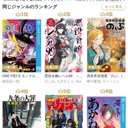
同じジャンルのランキング
もっと見る
1
位
2
位
3
位
今週入荷
今週入荷
今週入荷
ONE PIECE モノクロ版 115
悪役令嬢レベル99 ～私は裏ボスですが魔王ではありません～ その６
異世界居酒屋「のぶ」(22)
尾田栄一郎
のこみ
,
七夕さとり
,
Tea
蝉川夏哉
,
ヴァージニア二等兵
4
位
5
位
6
位