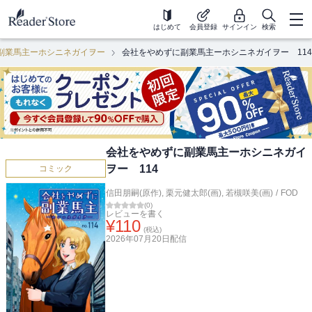
はじめて
会員登録
サインイン
検索
副業馬主ーホシニネガイヲー
会社をやめずに副業馬主ーホシニネガイヲー 114
会社をやめずに副業馬主ーホシニネガイ
ヲー 114
コミック
信田朋嗣(原作)
,
栗元健太郎(画)
,
若槻咲美(画)
/
FOD
(
0
)
レビューを書く
¥
110
(税込)
2026年07月20日
配信