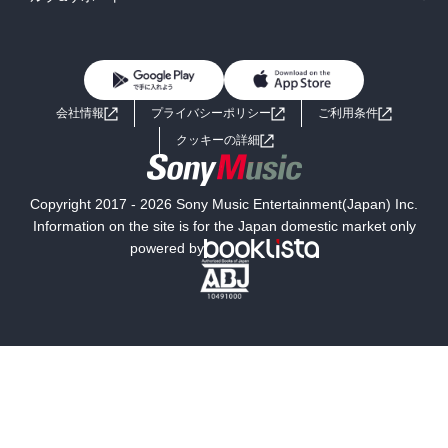
BL・TL
雑誌・グラビア
ビジネス・実用
女性コミック
コミック誌
初めての方へ
ヘルプ
BL・TL
ライトノベル
男子向けラノベ
よくあるご質問
お問い合わせ
会社情報
プライバシーポリシー
ご利用条件
女子向けラノベ
小説
利用規約
クッキーの詳細
国内小説
海外小説
Copyright 2017 - 2026 Sony Music Entertainment(Japan) Inc.
ミステリー
SF
Information on the site is for the Japan domestic market only
powered by
歴史・時代小説
文学
雑誌
グラビア写真集
ボーイズラブ
ティーンズラブ
人文・思想・歴史
社会・政治・法律