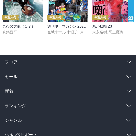
今週入荷
今週入荷
今週入荷
九条の大罪（１７）
週刊少年マガジン 2026年36・37号[2026年8月5日発売]
あかね噺 23
真鍋昌平
金城宗幸
,
ノ村優介
,
真島ヒロ
末永裕樹
,
宮島礼吏
,
馬上鷹将
,
新川直司
,
久
フロア
総合
コミック
セール
ラノベ
小説
総合
コミック
新着
雑誌・グラビア
ビジネス・実用
ラノベ
小説
総合
コミック
ランキング
BL・TL
雑誌・グラビア
ビジネス・実用
ラノベ
小説
総合
コミック
ジャンル
BL・TL
雑誌・グラビア
ビジネス・実用
ラノベ
小説
コミック
男性コミック
ヘルプ&サポート