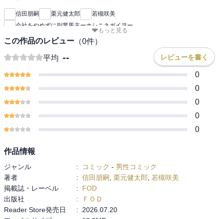
信田朋嗣
栗元健太郎
若槻咲美
会社をやめずに副業馬主ーホシニネガイヲー
もっと見る
この作品のレビュー
（
0
件）
--
レビューを書く
平均
0
0
0
0
0
作品情報
ジャンル
:
コミック
-
男性コミック
著者
:
信田朋嗣
,
栗元健太郎
,
若槻咲美
掲載誌・レーベル
:
FOD
出版社
:
ＦＯＤ
Reader Store発売日
:
2026.07.20