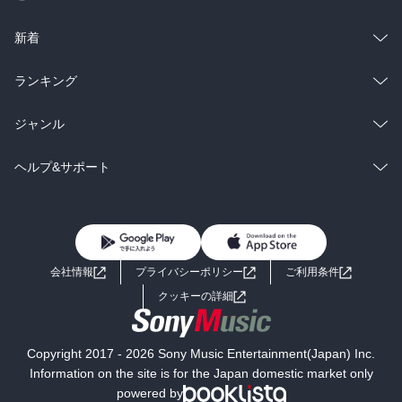
ラノベ
小説
総合
コミック
新着
雑誌・グラビア
ビジネス・実用
ラノベ
小説
総合
コミック
ランキング
BL・TL
雑誌・グラビア
ビジネス・実用
ラノベ
小説
総合
コミック
ジャンル
BL・TL
雑誌・グラビア
ビジネス・実用
ラノベ
小説
コミック
男性コミック
ヘルプ&サポート
BL・TL
雑誌・グラビア
ビジネス・実用
女性コミック
コミック誌
初めての方へ
ヘルプ
BL・TL
ライトノベル
男子向けラノベ
よくあるご質問
お問い合わせ
会社情報
プライバシーポリシー
ご利用条件
女子向けラノベ
小説
利用規約
クッキーの詳細
国内小説
海外小説
Copyright 2017 - 2026 Sony Music Entertainment(Japan) Inc.
ミステリー
SF
Information on the site is for the Japan domestic market only
powered by