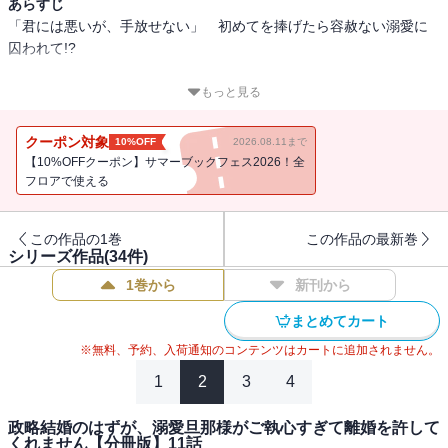
あらすじ
「君には悪いが、手放せない」 初めてを捧げたら容赦ない溺愛に
囚われて!?
恋愛未経験の伊織は、エリート社長・尊成と期間限定の政略結婚を
もっと見る
することに。冷徹な尊成に最初は苦手意識を持つものの、彼が時折
見せる甘い素顔に心を奪われていく。そしてある夜、尊成に本能の
クーポン対象
10%OFF
2026.08.11まで
まま初めてを捧げ、身も心も蕩けるほど満たされて…!?「俺は君との
【10%OFFクーポン】サマーブックフェス2026！全
結婚を望んでいた」――離婚前提かりそめ夫婦のはずが、一途に情
フロアで使える
熱を刻み込まれていき…。
この作品の1巻
この作品の最新巻
シリーズ作品(
34
件)
1巻から
新刊から
まとめてカート
※無料、予約、入荷通知のコンテンツはカートに追加されません。
1
2
3
4
政略結婚のはずが、溺愛旦那様がご執心すぎて離婚を許して
くれません【分冊版】11話