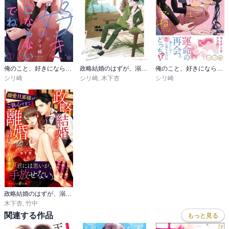
俺のこと、好きにならないでね。
政略結婚のはずが、溺愛旦那様がご執心すぎて離婚を許してくれません
俺のこと、好きにならないでね。【コミックス版/電子限定おまけ付き】
シリ崎
シリ崎
,
木下杏
シリ崎
政略結婚のはずが、溺愛旦那様がご執心すぎて離婚を許してくれません
木下杏
,
竹中
関連する作品
もっと見る