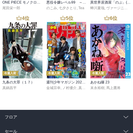
ONE PIECE モノクロ版 115
悪役令嬢レベル99 ～私は裏ボスですが魔王ではありません～ その６
異世界居酒屋「のぶ」(22)
尾田栄一郎
のこみ
,
七夕さとり
,
Tea
蝉川夏哉
,
ヴァージニア二等兵
4
位
5
位
6
位
今週入荷
今週入荷
今週入荷
九条の大罪（１７）
週刊少年マガジン 2026年36・37号[2026年8月5日発売]
あかね噺 23
真鍋昌平
金城宗幸
,
ノ村優介
,
真島ヒロ
末永裕樹
,
宮島礼吏
,
馬上鷹将
,
新川直司
,
久
フロア
総合
コミック
セール