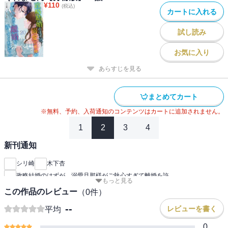
¥
110
(税込)
カートに入れる
試し読み
お気に入り
あらすじを見る
まとめてカート
※無料、予約、入荷通知のコンテンツはカートに追加されません。
1
2
3
4
新刊通知
シリ崎
木下杏
政略結婚のはずが、溺愛旦那様がご執心すぎて離婚を許
もっと見る
この作品のレビュー
（
0
件）
--
レビューを書く
平均
0