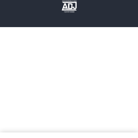
歴史・時代小説
文学
雑誌
グラビア写真集
ボーイズラブ
ティーンズラブ
人文・思想・歴史
社会・政治・法律
ビジネス・経済
サイエンス・テクノロジー
コンピュータ・情報
くらし・家庭
料理・酒
ファッション・美容・ダイエット
ホビー&カルチャー
スポーツ・アウトドア
地図・ガイド
エンターテイメント
芸術・アート
映画・音楽・演劇