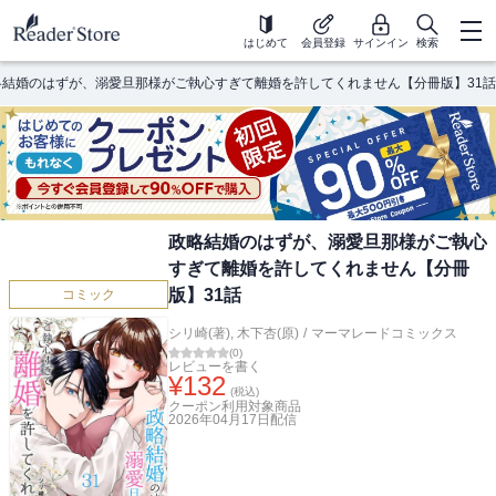
はじめて
会員登録
サインイン
検索
略結婚のはずが、溺愛旦那様がご執心すぎて離婚を許してくれません【分冊版】31話
政略結婚のはずが、溺愛旦那様がご執心
すぎて離婚を許してくれません【分冊
版】31話
コミック
シリ崎(著)
,
木下杏(原)
/
マーマレードコミックス
(
0
)
レビューを書く
¥
132
(税込)
クーポン利用対象商品
2026年04月17日
配信