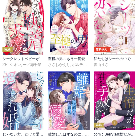
完結
無料あり
シークレットベビーが発覚したら、天才外科医の執着求愛が始まりました【分冊版】
至極の男～もう一度愛される夜［ｃｏｍｉｃ ｔｉｎｔ］ 分冊版
私たちはシーツの中で恋をする（分冊版）
羽生シオン
,
一ノ瀬千景
ささおかえり
,
ボルテージ
青山りさ
完結
じゃない方、だけど愛され婚～契約婚の相手は一途すぎる社長
離婚したはずなのに、冷徹エリート御曹司に容赦なく溺愛されています
comic Berry’s生憎だが、君を手放すつもりはない～冷徹御曹司の激愛が溢れたら～