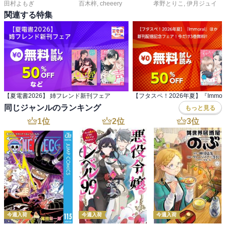
田村よもぎ
百木梓
,
cheeery
孝野とりこ
,
伊月ジュイ
関連する特集
【夏電書2026】 姉フレンド新刊フェア
同じジャンルのランキング
もっと見る
1
位
2
位
3
位
今週入荷
今週入荷
今週入荷