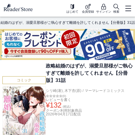
はじめて
会員登録
サインイン
検索
略結婚のはずが、溺愛旦那様がご執心すぎて離婚を許してくれません【分冊版】31話
政略結婚のはずが、溺愛旦那様がご執心
すぎて離婚を許してくれません【分冊
版】31話
コミック
シリ崎(著)
,
木下杏(原)
/
マーマレードコミックス
(
0
)
レビューを書く
¥
132
(税込)
クーポン利用対象商品
2026年04月17日
配信