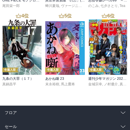
ONE PIECE モノクロ版 115
異世界居酒屋「のぶ」(22)
悪役令嬢レベル99 ～私は裏ボスですが魔王ではありません～ その６
尾田栄一郎
蝉川夏哉
,
ヴァージニア二等兵
のこみ
,
転
,
七夕さとり
,
Tea
4
位
5
位
6
位
今週入荷
今週入荷
今週入荷
九条の大罪（１７）
あかね噺 23
週刊少年マガジン 2026年36・37号[2026年8月5日発売]
真鍋昌平
末永裕樹
,
馬上鷹将
金城宗幸
,
ノ村優介
,
真島ヒロ
フロア
総合
コミック
セール