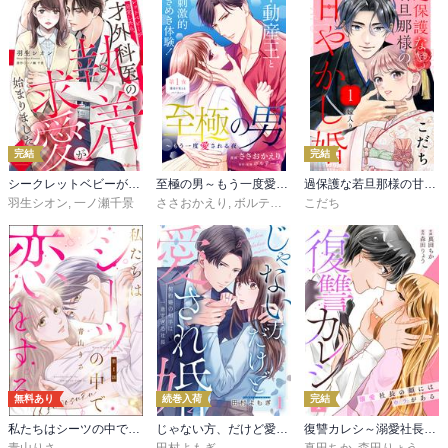
完結
完結
シークレットベビーが発覚したら、天才外科医の執着求愛が始まりました【分冊版】
至極の男～もう一度愛される夜［ｃｏｍｉｃ ｔｉｎｔ］ 分冊版
過保護な若旦那様の甘やかし婚 ［ｃｏｍｉｃ ｔｉｎｔ］ 分冊版
羽生シオン
,
一ノ瀬千景
ささおかえり
,
ボルテージ
こだち
無料あり
続巻入荷
完結
私たちはシーツの中で恋をする（分冊版）
じゃない方、だけど愛され婚～契約婚の相手は一途すぎる社長
復讐カレシ～溺愛社長の顔にはウラがある～
青山りさ
田村よもぎ
真田ちか
,
森田りょう