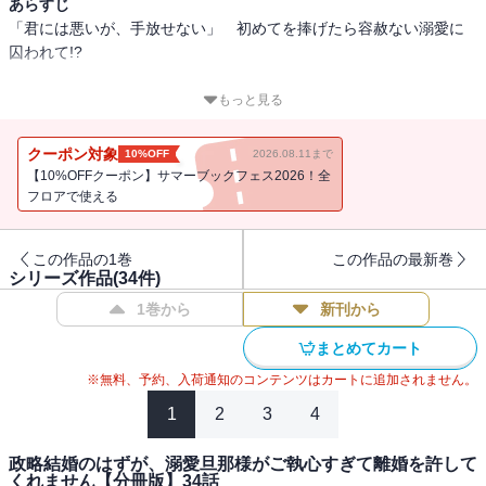
あらすじ
「君には悪いが、手放せない」 初めてを捧げたら容赦ない溺愛に
囚われて!?
恋愛未経験の伊織は、エリート社長・尊成と期間限定の政略結婚を
もっと見る
することに。冷徹な尊成に最初は苦手意識を持つものの、彼が時折
見せる甘い素顔に心を奪われていく。そしてある夜、尊成に本能の
クーポン対象
10%OFF
2026.08.11まで
まま初めてを捧げ、身も心も蕩けるほど満たされて…!?「俺は君との
【10%OFFクーポン】サマーブックフェス2026！全
結婚を望んでいた」――離婚前提かりそめ夫婦のはずが、一途に情
フロアで使える
熱を刻み込まれていき…。
この作品の1巻
この作品の最新巻
シリーズ作品(
34
件)
1巻から
新刊から
まとめてカート
※無料、予約、入荷通知のコンテンツはカートに追加されません。
1
2
3
4
政略結婚のはずが、溺愛旦那様がご執心すぎて離婚を許して
くれません【分冊版】34話