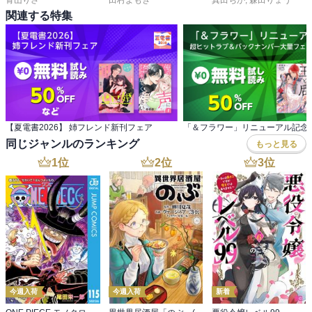
関連する特集
【夏電書2026】 姉フレンド新刊フェア
同じジャンルのランキング
もっと見る
1
位
2
位
3
位
今週入荷
今週入荷
新着