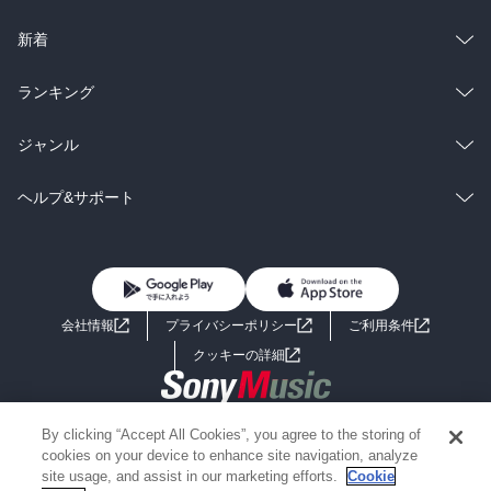
ラノベ
小説
総合
コミック
新着
雑誌・グラビア
ビジネス・実用
ラノベ
小説
総合
コミック
ランキング
BL・TL
雑誌・グラビア
ビジネス・実用
ラノベ
小説
総合
コミック
ジャンル
BL・TL
雑誌・グラビア
ビジネス・実用
ラノベ
小説
コミック
男性コミック
ヘルプ&サポート
BL・TL
雑誌・グラビア
ビジネス・実用
女性コミック
コミック誌
初めての方へ
ヘルプ
BL・TL
ライトノベル
男子向けラノベ
よくあるご質問
お問い合わせ
会社情報
プライバシーポリシー
ご利用条件
女子向けラノベ
小説
利用規約
クッキーの詳細
国内小説
海外小説
Copyright 2017 - 2026 Sony Music Entertainment(Japan) Inc.
By clicking “Accept All Cookies”, you agree to the storing of
ミステリー
SF
Information on the site is for the Japan domestic market only
cookies on your device to enhance site navigation, analyze
powered by
site usage, and assist in our marketing efforts.
Cookie