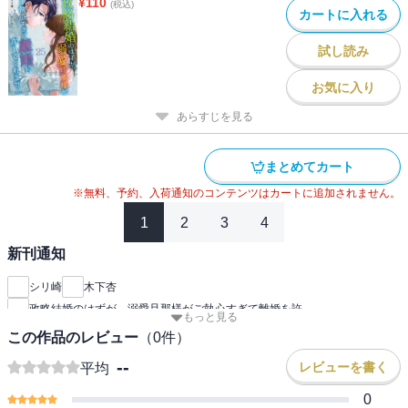
¥
110
(税込)
カートに入れる
試し読み
お気に入り
あらすじを見る
まとめてカート
※無料、予約、入荷通知のコンテンツはカートに追加されません。
1
2
3
4
新刊通知
シリ崎
木下杏
政略結婚のはずが、溺愛旦那様がご執心すぎて離婚を許
もっと見る
この作品のレビュー
（
0
件）
--
レビューを書く
平均
0