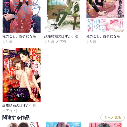
俺のこと、好きにならないでね。
政略結婚のはずが、溺愛旦那様がご執心すぎて離婚を許してくれません
俺のこと、好きにならないでね。【コミックス版/電子限定おまけ付き】
シリ崎
シリ崎
,
木下杏
シリ崎
政略結婚のはずが、溺愛旦那様がご執心すぎて離婚を許してくれません
木下杏
,
竹中
関連する作品
もっと見る