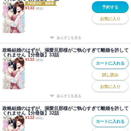
予約受付中
最新巻
予約する
¥
132
(税込)
お気に入り
あらすじを見る
政略結婚のはずが、溺愛旦那様がご執心すぎて離婚を許して
くれません【分冊版】33話
¥
132
(税込)
カートに入れる
試し読み
お気に入り
あらすじを見る
政略結婚のはずが、溺愛旦那様がご執心すぎて離婚を許して
くれません【分冊版】32話
¥
132
(税込)
カートに入れる