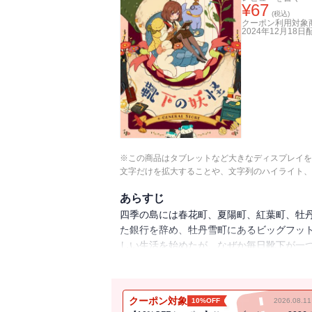
¥
67
(税込)
クーポン利用対象
2024年12月18日
※この商品はタブレットなど大きなディスプレイを
文字だけを拡大することや、文字列のハイライト、
あらすじ
四季の島には春花町、夏陽町、紅葉町、牡丹
た銀行を辞め、牡丹雪町にあるビッグフット
しい生活を始めたが、なぜか毎日靴下が一つ
い出して、本で「靴下の妖怪」を捕まえる
クーポン対象
10%OFF
2026.08.