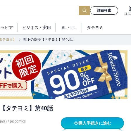
詳細検索
はじ
グラビア
ビジネス
・実用
BL・TL
タテヨミ
タテヨミ】
靴下の妖怪【タテヨミ】第40話
【タテヨミ】第40話
(漫画)
/
piccomics
購入手続きに進む