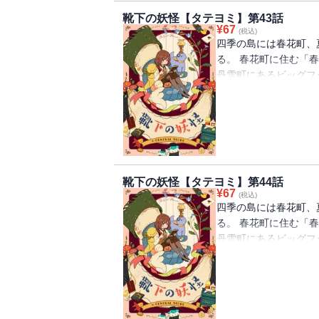
靴下の妖怪【タテヨミ】第43話
¥
67
(税込)
四季の島には春花町、
る。 春花町に住む「
丹雪町にあるビッグフ
を離れ、慣れないとこ
下が一つずつなくなる
怪」の話を思い出して
べ、「靴下の妖怪」を
靴下の妖怪【タテヨミ】第44話
¥
67
(税込)
四季の島には春花町、
る。 春花町に住む「
丹雪町にあるビッグフ
を離れ、慣れないとこ
下が一つずつなくなる
怪」の話を思い出して
べ、「靴下の妖怪」を