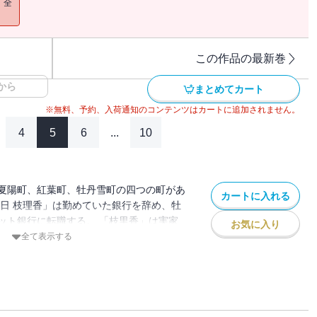
！全
この作品の最新巻
から
まとめてカート
※無料、予約、入荷通知のコンテンツはカートに追加されません。
4
5
6
...
10
夏陽町、紅葉町、牡丹雪町の四つの町があ
カートに入れる
春日 枝理香」は勤めていた銀行を辞め、牡
ット銀行に転職する。 「枝里香」は実家
お気に入り
ろで新しい生活を始めたが、なぜか毎日靴
全て表示する
。 昔、お父さんから聞いた「靴下の妖
、本で「靴下の妖怪」を捕まえる方法を調
捕まえるがーー