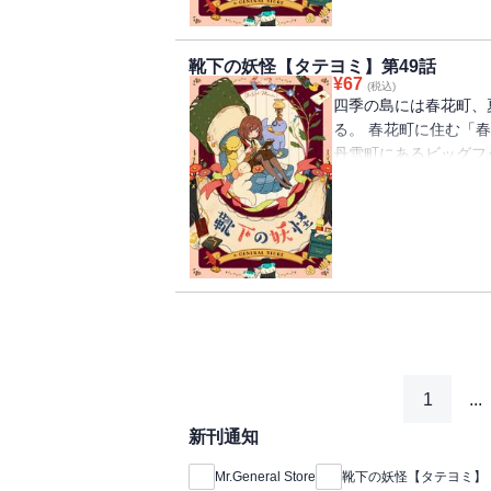
靴下の妖怪【タテヨミ】第49話
¥
67
(税込)
四季の島には春花町、
る。 春花町に住む「
丹雪町にあるビッグフ
を離れ、慣れないとこ
下が一つずつなくなる
怪」の話を思い出して
べ、「靴下の妖怪」を
1
...
新刊通知
Mr.General Store
靴下の妖怪【タテヨミ】