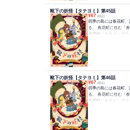
靴下の妖怪【タテヨミ】第45話
¥
67
(税込)
四季の島には春花町、
る。 春花町に住む「
丹雪町にあるビッグフ
を離れ、慣れないとこ
下が一つずつなくなる
怪」の話を思い出して
べ、「靴下の妖怪」を
靴下の妖怪【タテヨミ】第46話
¥
67
(税込)
四季の島には春花町、
る。 春花町に住む「
丹雪町にあるビッグフ
を離れ、慣れないとこ
下が一つずつなくなる
怪」の話を思い出して
べ、「靴下の妖怪」を