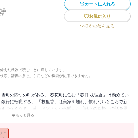
カートに入れる
商品
配信
お気に入り
ほかの巻を見る
備えた機器で読むことに適しています。
検索、辞書の参照、引用などの機能が使用できません。
雪町の四つの町がある。 春花町に住む「春日 枝理香」は勤めてい
銀行に転職する。 「枝里香」は実家を離れ、慣れないところで新
ずつなくなる。 昔、お父さんから聞いた「靴下の妖怪」の話を思
方法を調べ、「靴下の妖怪」を捕まえるがーー
もっと見る
11まで