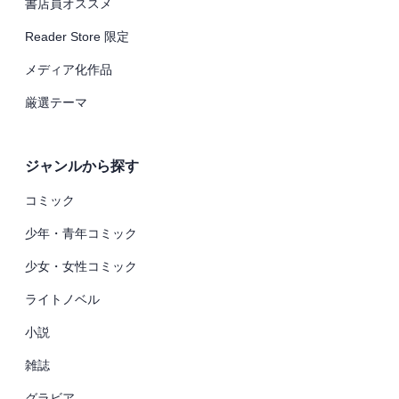
書店員オススメ
Reader Store 限定
メディア化作品
厳選テーマ
ジャンルから探す
コミック
少年・青年コミック
少女・女性コミック
ライトノベル
小説
雑誌
グラビア