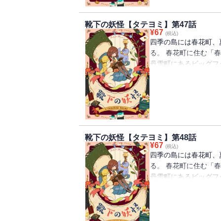
靴下の妖怪【タテヨミ】第47話
¥
67
(税込)
四季の島には春花町、
る。 春花町に住む「
丹雪町にあるビッグフ
を離れ、慣れないとこ
下が一つずつなくなる
怪」の話を思い出して
べ、「靴下の妖怪」を
靴下の妖怪【タテヨミ】第48話
¥
67
(税込)
四季の島には春花町、
る。 春花町に住む「
丹雪町にあるビッグフ
を離れ、慣れないとこ
下が一つずつなくなる
怪」の話を思い出して
べ、「靴下の妖怪」を