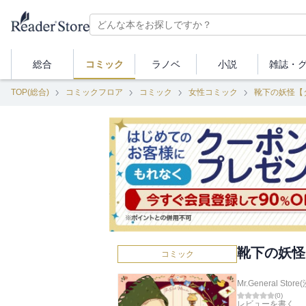
総合
コミック
ラノベ
小説
雑誌・
TOP(総合)
コミックフロア
コミック
女性コミック
靴下の妖怪【
靴下の妖怪
コミック
Mr.General Store
(
0
)
レビューを書く