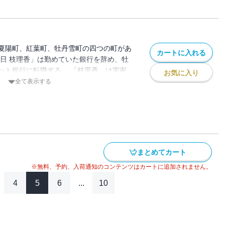
夏陽町、紅葉町、牡丹雪町の四つの町があ
カートに入れる
春日 枝理香」は勤めていた銀行を辞め、牡
ット銀行に転職する。 「枝里香」は実家
お気に入り
ろで新しい生活を始めたが、なぜか毎日靴
全て表示する
。 昔、お父さんから聞いた「靴下の妖
、本で「靴下の妖怪」を捕まえる方法を調
捕まえるがーー
まとめてカート
※無料、予約、入荷通知のコンテンツはカートに追加されません。
4
5
6
...
10