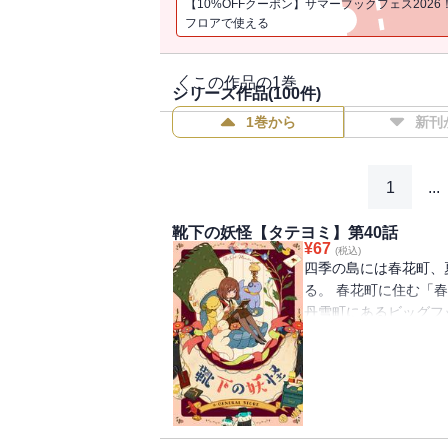
【10%OFFクーポン】サマーブックフェス2026
フロアで使える
この作品の1巻
シリーズ作品(
100
件)
1巻から
新刊
1
...
靴下の妖怪【タテヨミ】第40話
¥
67
(税込)
四季の島には春花町、
る。 春花町に住む「
丹雪町にあるビッグフ
を離れ、慣れないとこ
下が一つずつなくなる
怪」の話を思い出して
べ、「靴下の妖怪」を