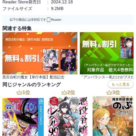
Reader Store発売日
:
2024.12.18
ファイルサイズ
:
9.2MB
以下の製品には非対応です
Reader
関連する特集
黒百合町の魔女【単行本版】配信記念
同じジャンルのランキング
もっと見る
1
位
2
位
3
位