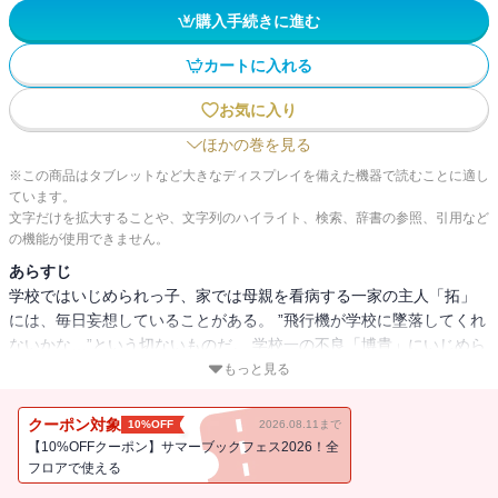
購入手続きに進む
カートに入れる
お気に入り
ほかの巻を見る
※この商品はタブレットなど大きなディスプレイを備えた機器で読むことに適し
ています。
文字だけを拡大することや、文字列のハイライト、検索、辞書の参照、引用など
の機能が使用できません。
あらすじ
学校ではいじめられっ子、家では母親を看病する一家の主人「拓」
には、毎日妄想していることがある。 ”飛行機が学校に墜落してくれ
ないかな…”という切ないものだ。 学校一の不良「博貴」にいじめら
れ、体も心もズタズタな日々を送っているひ弱な「拓」。 ある日、
もっと見る
同級生「茜 」からデートの誘いがあり、この時だけは飛行機が墜落
しないよう願った「拓」だが、デートがきっかけで起こった「博
クーポン対象
10%OFF
2026.08.11まで
貴」とのトラブルで強制転校させられることに… そこで「拓」が見
【10%OFFクーポン】サマーブックフェス2026！全
たのは、暴力を正義とする不良集団とさらなる地獄の実体だった。
フロアで使える
「拓」は地獄から脱出できる方法、喧嘩で10強に入れ！！と告げら