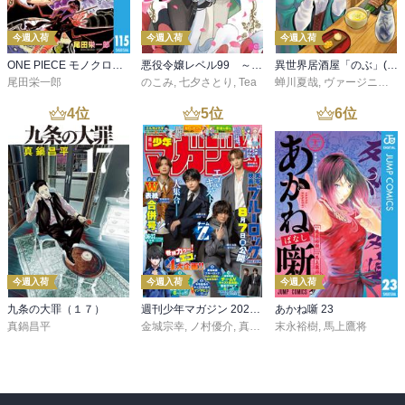
今週入荷
今週入荷
今週入荷
ONE PIECE モノクロ版 115
悪役令嬢レベル99 ～私は裏ボスですが魔王ではありません～ その６
異世界居酒屋「のぶ」(22)
尾田栄一郎
のこみ
,
七夕さとり
,
Tea
蝉川夏哉
,
ヴァージニア二等兵
4
位
5
位
6
位
今週入荷
今週入荷
今週入荷
九条の大罪（１７）
週刊少年マガジン 2026年36・37号[2026年8月5日発売]
あかね噺 23
真鍋昌平
金城宗幸
,
ノ村優介
,
真島ヒロ
末永裕樹
,
宮島礼吏
,
馬上鷹将
,
新川直司
,
久