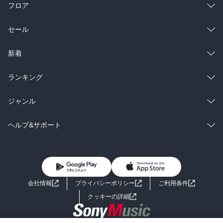
フロア
総合
コミック
セール
ラノベ
小説
総合
コミック
新着
雑誌・グラビア
ビジネス・実用
ラノベ
小説
総合
コミック
ランキング
BL・TL
雑誌・グラビア
ビジネス・実用
ラノベ
小説
総合
コミック
ジャンル
BL・TL
雑誌・グラビア
ビジネス・実用
ラノベ
小説
コミック
男性コミック
ヘルプ&サポート
BL・TL
雑誌・グラビア
ビジネス・実用
女性コミック
コミック誌
初めての方へ
ヘルプ
BL・TL
ライトノベル
男子向けラノベ
よくあるご質問
お問い合わせ
会社情報
プライバシーポリシー
ご利用条件
女子向けラノベ
小説
利用規約
クッキーの詳細
国内小説
海外小説