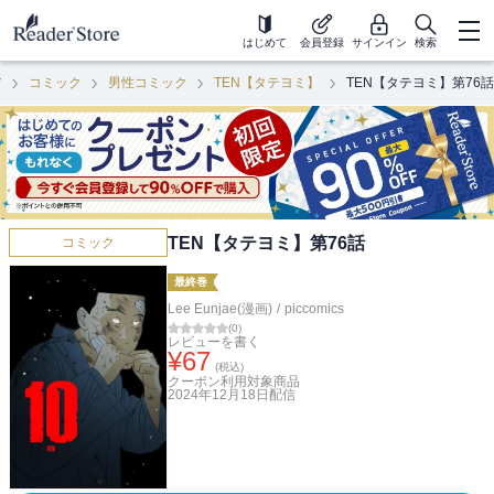
はじめて
会員登録
サインイン
検索
ア
コミック
男性コミック
TEN【タテヨミ】
TEN【タテヨミ】第76話
TEN【タテヨミ】第76話
コミック
最終巻
Lee Eunjae(漫画)
/
piccomics
(
0
)
レビューを書く
¥
67
(税込)
クーポン利用対象商品
2024年12月18日
配信