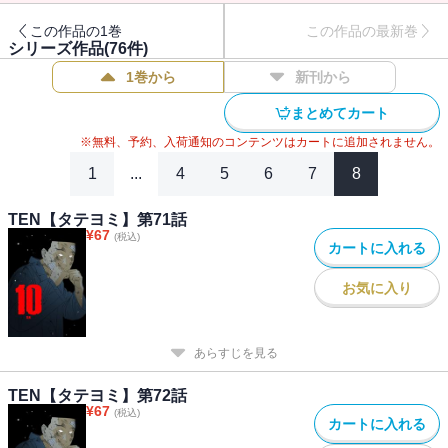
れるが…
この作品の1巻
この作品の最新巻
シリーズ作品(
76
件)
1巻から
新刊から
まとめてカート
※無料、予約、入荷通知のコンテンツはカートに追加されません。
1
...
4
5
6
7
8
TEN【タテヨミ】第71話
¥
67
(税込)
カートに入れる
お気に入り
あらすじを見る
TEN【タテヨミ】第72話
¥
67
(税込)
カートに入れる