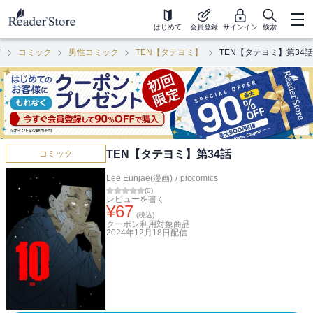
はじめて
会員登録
サインイン
検索
ア
コミック
男性コミック
TEN【タテヨミ】
TEN【タテヨミ】第34話
TEN【タテヨミ】第34話
コミック
Lee Eunjae(漫画)
/
piccomics
(
0
)
レビューを書く
¥
67
(税込)
クーポン利用対象商品
2024年12月18日
配信