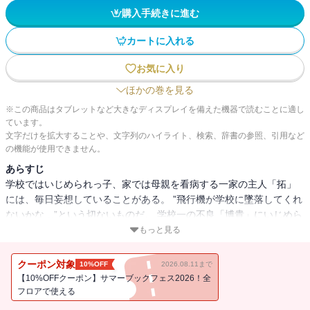
購入手続きに進む
カートに入れる
お気に入り
ほかの巻を見る
※この商品はタブレットなど大きなディスプレイを備えた機器で読むことに適し
ています。
文字だけを拡大することや、文字列のハイライト、検索、辞書の参照、引用など
の機能が使用できません。
あらすじ
学校ではいじめられっ子、家では母親を看病する一家の主人「拓」
には、毎日妄想していることがある。 ”飛行機が学校に墜落してくれ
ないかな…”という切ないものだ。 学校一の不良「博貴」にいじめら
れ、体も心もズタズタな日々を送っているひ弱な「拓」。 ある日、
もっと見る
同級生「茜 」からデートの誘いがあり、この時だけは飛行機が墜落
しないよう願った「拓」だが、デートがきっかけで起こった「博
クーポン対象
10%OFF
2026.08.11まで
貴」とのトラブルで強制転校させられることに… そこで「拓」が見
【10%OFFクーポン】サマーブックフェス2026！全
たのは、暴力を正義とする不良集団とさらなる地獄の実体だった。
フロアで使える
「拓」は地獄から脱出できる方法、喧嘩で10強に入れ！！と告げら