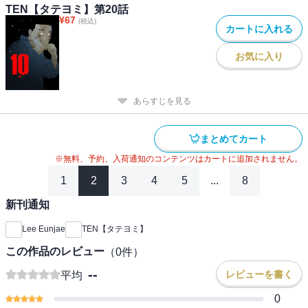
TEN【タテヨミ】第20話
¥
67
(税込)
カートに入れる
お気に入り
あらすじを見る
まとめてカート
※無料、予約、入荷通知のコンテンツはカートに追加されません。
1
2
3
4
5
...
8
新刊通知
Lee Eunjae
TEN【タテヨミ】
この作品のレビュー
（
0
件）
--
レビューを書く
平均
0