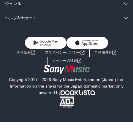
BL・TL
雑誌・グラビア
ビジネス・実用
ラノベ
小説
総合
コミック
ジャンル
BL・TL
雑誌・グラビア
ビジネス・実用
ラノベ
小説
コミック
男性コミック
ヘルプ&サポート
BL・TL
雑誌・グラビア
ビジネス・実用
女性コミック
コミック誌
初めての方へ
ヘルプ
BL・TL
ライトノベル
男子向けラノベ
よくあるご質問
お問い合わせ
会社情報
プライバシーポリシー
ご利用条件
女子向けラノベ
小説
利用規約
クッキーの詳細
国内小説
海外小説
Copyright 2017 - 2026 Sony Music Entertainment(Japan) Inc.
ミステリー
SF
Information on the site is for the Japan domestic market only
powered by
歴史・時代小説
文学
雑誌
グラビア写真集
ボーイズラブ
ティーンズラブ