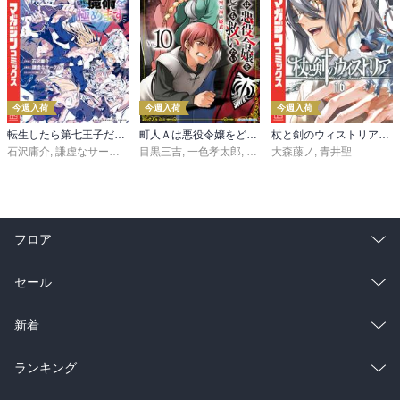
今週入荷
今週入荷
今週入荷
転生したら第七王子だったので、気ままに魔術を極めます（２４）
町人Ａは悪役令嬢をどうしても救いたい ～どぶと空と氷の姫君～１０【電子書店共通特典イラスト付】
杖と剣のウィストリア（１６）
石沢庸介
,
謙虚なサークル
,
メル。
目黒三吉
,
一色孝太郎
,
Parum
大森藤ノ
,
青井聖
フロア
総合
コミック
セール
ラノベ
小説
総合
コミック
新着
雑誌・グラビア
ビジネス・実用
ラノベ
小説
総合
コミック
ランキング