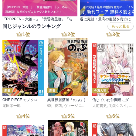
『ROPPEN－六篇－』『黄昏流星群』『らーめん 再遊記』などビッグコミックス新刊フェア！
同じジャンルのランキング
もっと見る
1
位
2
位
3
位
新着
新着
今週入荷
ONE PIECE モノクロ版 115
異世界居酒屋「のぶ」(22)
信じていた仲間達にダンジョン奥地で殺されかけたがギフト『無限ガチャ』でレベル９９９９の仲間達を手に入れて元パーティーメンバーと世界に復讐＆『ざまぁ！』します！（２３）
尾田栄一郎
蝉川夏哉
,
ヴァージニア二等兵
大前貴史
,
転
,
明鏡シスイ
,
ｔｅ
4
位
5
位
6
位