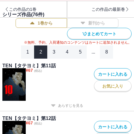
れるが…
この作品の1巻
この作品の最新巻
シリーズ作品(
76
件)
1巻から
新刊から
まとめてカート
※無料、予約、入荷通知のコンテンツはカートに追加されません。
1
2
3
4
5
...
8
TEN【タテヨミ】第11話
¥
67
(税込)
カートに入れる
お気に入り
あらすじを見る
TEN【タテヨミ】第12話
¥
67
(税込)
カートに入れる