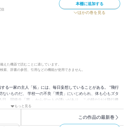
本棚に追加する
配信
ほかの巻を見る
備えた機器で読むことに適しています。
検索、辞書の参照、引用などの機能が使用できません。
する一家の主人「拓」には、毎日妄想していることがある。 ”飛行
切ないものだ。 学校一の不良「博貴」にいじめられ、体も心もズタ
る日、同級生「茜 」からデートの誘いがあり、この時だけは飛行機
トがきっかけで起こった「博貴」とのトラブルで強制転校させられる
もっと見る
正義とする不良集団とさらなる地獄の実体だった。 「拓」は地獄か
この作品の最新巻
と告げられるが…