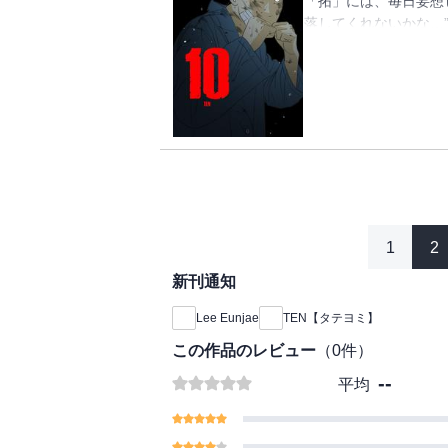
「拓」には、毎日妄想
落してくれないかな…
貴」にいじめられ、体
「拓」。 ある日、同
時だけは飛行機が墜落
っかけで起こった「博
とに… そこで「拓」
さらなる地獄の実体だ
法、喧嘩で10強に入
1
2
新刊通知
Lee Eunjae
TEN【タテヨミ】
この作品のレビュー
（
0
件）
--
平均