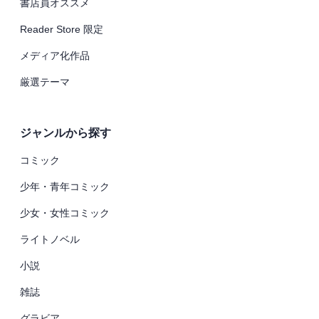
書店員オススメ
Reader Store 限定
メディア化作品
厳選テーマ
ジャンルから探す
コミック
少年・青年コミック
少女・女性コミック
ライトノベル
小説
雑誌
グラビア