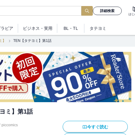
詳細検索
はじ
グラビア
ビジネス
・実用
BL・TL
タテヨミ
ミ】
TEN【タテヨミ】第1話
テヨミ】第1話
/
piccomics
今すぐ読む