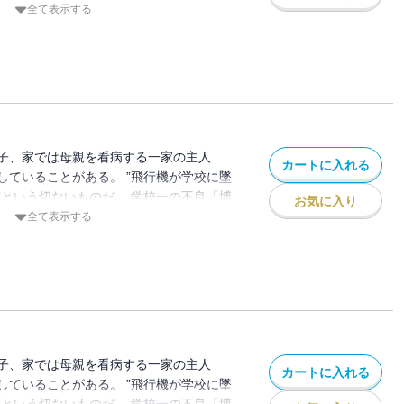
も心もズタズタな日々を送っているひ弱な
全て表示する
級生「茜 」からデートの誘いがあり、この
しないよう願った「拓」だが、デートがき
貴」とのトラブルで強制転校させられるこ
が見たのは、暴力を正義とする不良集団と
った。 「拓」は地獄から脱出できる方
れ！！と告げられるが…
子、家では母親を看病する一家の主人
カートに入れる
していることがある。 ”飛行機が学校に墜
”という切ないものだ。 学校一の不良「博
お気に入り
も心もズタズタな日々を送っているひ弱な
全て表示する
級生「茜 」からデートの誘いがあり、この
しないよう願った「拓」だが、デートがき
貴」とのトラブルで強制転校させられるこ
が見たのは、暴力を正義とする不良集団と
った。 「拓」は地獄から脱出できる方
れ！！と告げられるが…
子、家では母親を看病する一家の主人
カートに入れる
していることがある。 ”飛行機が学校に墜