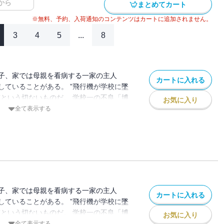
から
まとめてカート
※無料、予約、入荷通知のコンテンツはカートに追加されません。
3
4
5
...
8
子、家では母親を看病する一家の主人
カートに入れる
していることがある。 ”飛行機が学校に墜
”という切ないものだ。 学校一の不良「博
お気に入り
も心もズタズタな日々を送っているひ弱な
全て表示する
級生「茜 」からデートの誘いがあり、この
しないよう願った「拓」だが、デートがき
貴」とのトラブルで強制転校させられるこ
が見たのは、暴力を正義とする不良集団と
った。 「拓」は地獄から脱出できる方
れ！！と告げられるが…
子、家では母親を看病する一家の主人
カートに入れる
していることがある。 ”飛行機が学校に墜
”という切ないものだ。 学校一の不良「博
お気に入り
も心もズタズタな日々を送っているひ弱な
全て表示する