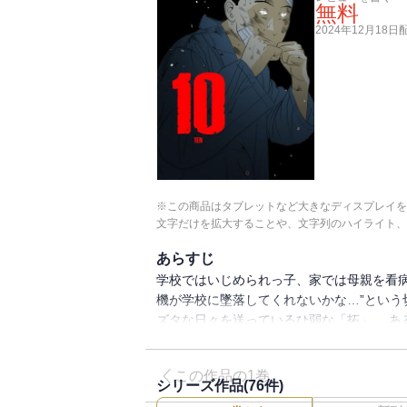
無料
2024年12月18日
※この商品はタブレットなど大きなディスプレイを
文字だけを拡大することや、文字列のハイライト、
あらすじ
学校ではいじめられっ子、家では母親を看病
機が学校に墜落してくれないかな…”という
ズタな日々を送っているひ弱な「拓」。 あ
が墜落しないよう願った「拓」だが、デー
ことに… そこで「拓」が見たのは、暴力を
この作品の1巻
ら脱出できる方法、喧嘩で10強に入れ！！
シリーズ作品(
76
件)