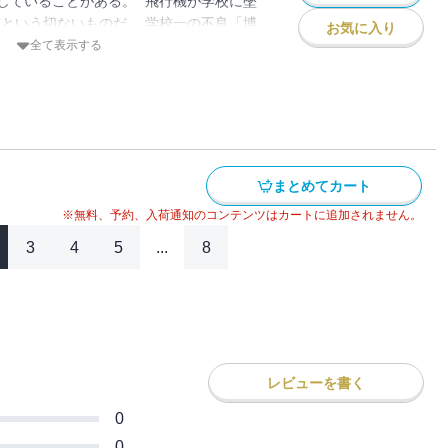
していることがある。 ”飛行機が学校に墜
”という切ないものだ。 学校一の不良「博
お気に入り
も心もズタズタな日々を送っているひ弱な
全て表示する
級生「茜 」からデートの誘いがあり、この
しないよう願った「拓」だが、デートがき
貴」とのトラブルで強制転校させられるこ
が見たのは、暴力を正義とする不良集団と
った。 「拓」は地獄から脱出できる方
れ！！と告げられるが…
まとめてカート
※無料、予約、入荷通知のコンテンツはカートに追加されません。
3
4
5
...
8
レビューを書く
0
0