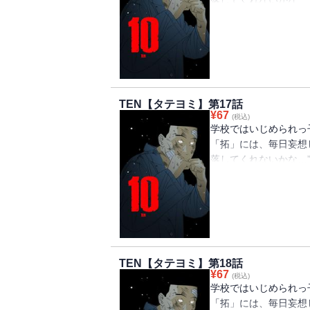
落してくれないかな…
貴」にいじめられ、体
「拓」。 ある日、同
時だけは飛行機が墜落
っかけで起こった「博
とに… そこで「拓」
さらなる地獄の実体だ
TEN【タテヨミ】第17話
法、喧嘩で10強に入
¥
67
(税込)
学校ではいじめられっ
「拓」には、毎日妄想
落してくれないかな…
貴」にいじめられ、体
「拓」。 ある日、同
時だけは飛行機が墜落
っかけで起こった「博
とに… そこで「拓」
さらなる地獄の実体だ
TEN【タテヨミ】第18話
法、喧嘩で10強に入
¥
67
(税込)
学校ではいじめられっ
「拓」には、毎日妄想