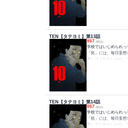
「拓」。 ある日、同
時だけは飛行機が墜落
っかけで起こった「博
とに… そこで「拓」
さらなる地獄の実体だ
TEN【タテヨミ】第13話
法、喧嘩で10強に入
¥
67
(税込)
学校ではいじめられっ
「拓」には、毎日妄想
落してくれないかな…
貴」にいじめられ、体
「拓」。 ある日、同
時だけは飛行機が墜落
っかけで起こった「博
とに… そこで「拓」
さらなる地獄の実体だ
TEN【タテヨミ】第14話
法、喧嘩で10強に入
¥
67
(税込)
学校ではいじめられっ
「拓」には、毎日妄想
落してくれないかな…