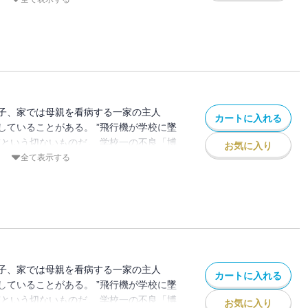
級生「茜 」からデートの誘いがあり、この
しないよう願った「拓」だが、デートがき
貴」とのトラブルで強制転校させられるこ
が見たのは、暴力を正義とする不良集団と
った。 「拓」は地獄から脱出できる方
れ！！と告げられるが…
子、家では母親を看病する一家の主人
カートに入れる
していることがある。 ”飛行機が学校に墜
”という切ないものだ。 学校一の不良「博
お気に入り
も心もズタズタな日々を送っているひ弱な
全て表示する
級生「茜 」からデートの誘いがあり、この
しないよう願った「拓」だが、デートがき
貴」とのトラブルで強制転校させられるこ
が見たのは、暴力を正義とする不良集団と
った。 「拓」は地獄から脱出できる方
れ！！と告げられるが…
子、家では母親を看病する一家の主人
カートに入れる
していることがある。 ”飛行機が学校に墜
”という切ないものだ。 学校一の不良「博
お気に入り