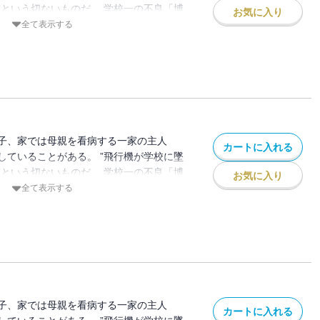
”という切ないものだ。 学校一の不良「博
お気に入り
も心もズタズタな日々を送っているひ弱な
全て表示する
級生「茜 」からデートの誘いがあり、この
しないよう願った「拓」だが、デートがき
貴」とのトラブルで強制転校させられるこ
が見たのは、暴力を正義とする不良集団と
った。 「拓」は地獄から脱出できる方
れ！！と告げられるが…
子、家では母親を看病する一家の主人
カートに入れる
していることがある。 ”飛行機が学校に墜
”という切ないものだ。 学校一の不良「博
お気に入り
も心もズタズタな日々を送っているひ弱な
全て表示する
級生「茜 」からデートの誘いがあり、この
しないよう願った「拓」だが、デートがき
貴」とのトラブルで強制転校させられるこ
が見たのは、暴力を正義とする不良集団と
った。 「拓」は地獄から脱出できる方
れ！！と告げられるが…
子、家では母親を看病する一家の主人
カートに入れる