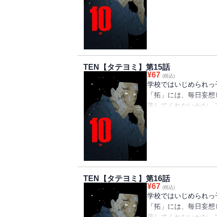
貴」にいじめられ、体
「拓」。 ある日、同
時だけは飛行機が墜落
っかけで起こった「博
とに… そこで「拓」
さらなる地獄の実体だ
TEN【タテヨミ】第15話
法、喧嘩で10強に入
¥
67
(税込)
学校ではいじめられっ
「拓」には、毎日妄想
落してくれないかな…
貴」にいじめられ、体
「拓」。 ある日、同
時だけは飛行機が墜落
っかけで起こった「博
とに… そこで「拓」
さらなる地獄の実体だ
TEN【タテヨミ】第16話
法、喧嘩で10強に入
¥
67
(税込)
学校ではいじめられっ
「拓」には、毎日妄想