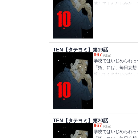
落してくれないかな…
貴」にいじめられ、体
「拓」。 ある日、同
時だけは飛行機が墜落
っかけで起こった「博
とに… そこで「拓」
さらなる地獄の実体だ
TEN【タテヨミ】第19話
法、喧嘩で10強に入
¥
67
(税込)
学校ではいじめられっ
「拓」には、毎日妄想
落してくれないかな…
貴」にいじめられ、体
「拓」。 ある日、同
時だけは飛行機が墜落
っかけで起こった「博
とに… そこで「拓」
さらなる地獄の実体だ
TEN【タテヨミ】第20話
法、喧嘩で10強に入
¥
67
(税込)
学校ではいじめられっ