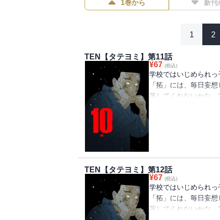
1巻から
新刊
1
2
TEN【タテヨミ】第11話
¥
67
(税込)
学校ではいじめられっ
「拓」には、毎日妄想
落してくれないかな…
貴」にいじめられ、体
「拓」。 ある日、同
時だけは飛行機が墜落
っかけで起こった「博
とに… そこで「拓」
さらなる地獄の実体だ
TEN【タテヨミ】第12話
法、喧嘩で10強に入
¥
67
(税込)
学校ではいじめられっ
「拓」には、毎日妄想
落してくれないかな…
貴」にいじめられ、体