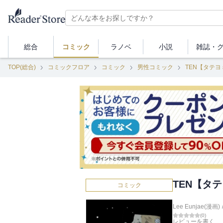
総合
コミック
ラノベ
小説
雑誌・
TOP(総合)
コミックフロア
コミック
男性コミック
TEN【タテヨ
TEN【タ
コミック
Lee Eunjae(漫画)
(
0
)
レビューを書く