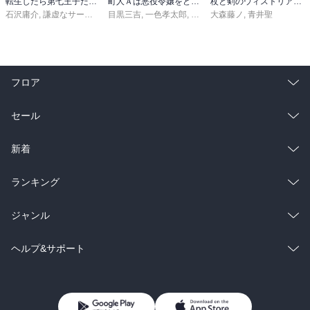
転生したら第七王子だったので、気ままに魔術を極めます（２４）
町人Ａは悪役令嬢をどうしても救いたい ～どぶと空と氷の姫君～１０【電子書店共通特典イラスト付】
杖と剣のウィストリア（１６）
石沢庸介
,
謙虚なサークル
,
メル。
目黒三吉
,
一色孝太郎
,
Parum
大森藤ノ
,
青井聖
フロア
総合
コミック
セール
ラノベ
小説
総合
コミック
新着
雑誌・グラビア
ビジネス・実用
ラノベ
小説
総合
コミック
ランキング
BL・TL
雑誌・グラビア
ビジネス・実用
ラノベ
小説
総合
コミック
ジャンル
BL・TL
雑誌・グラビア
ビジネス・実用
ラノベ
小説
コミック
男性コミック
ヘルプ&サポート
BL・TL
雑誌・グラビア
ビジネス・実用
女性コミック
コミック誌
初めての方へ
ヘルプ
BL・TL