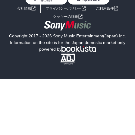
ライトノベル
男子向けラノベ
よくあるご質問
お問い合わせ
会社情報
プライバシーポリシー
ご利用条件
女子向けラノベ
小説
利用規約
クッキーの詳細
国内小説
海外小説
Copyright 2017 - 2026 Sony Music Entertainment(Japan) Inc.
ミステリー
SF
Information on the site is for the Japan domestic market only
powered by
歴史・時代小説
文学
雑誌
グラビア写真集
ボーイズラブ
ティーンズラブ
人文・思想・歴史
社会・政治・法律
ビジネス・経済
サイエンス・テクノロジー
コンピュータ・情報
くらし・家庭