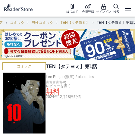
はじめて
会員登録
サインイン
検索
ア
コミック
男性コミック
TEN【タテヨミ】
TEN【タテヨミ】第1話
TEN【タテヨミ】第1話
コミック
Lee Eunjae(漫画)
/
piccomics
(
0
)
レビューを書く
無料
2024年12月18日
配信