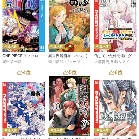
今週入荷
今週入荷
今週入荷
ONE PIECE モノクロ版 115
異世界居酒屋「のぶ」(22)
信じていた仲間達にダンジョン奥地で殺されかけたがギフト『無限ガチャ』でレベル９９９９の仲間達を手に入れて元パーティーメンバーと世界に復讐＆『ざまぁ！』します！（２３）
尾田栄一郎
蝉川夏哉
,
ヴァージニア二等兵
大前貴史
,
転
,
明鏡シスイ
,
ｔｅ
4
位
5
位
6
位
今週入荷
今週入荷
今週入荷