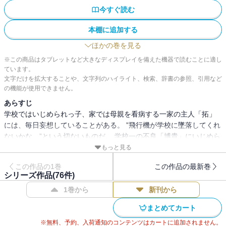
今すぐ読む
本棚に追加する
ほかの巻を見る
※この商品はタブレットなど大きなディスプレイを備えた機器で読むことに適し
ています。
文字だけを拡大することや、文字列のハイライト、検索、辞書の参照、引用など
の機能が使用できません。
あらすじ
学校ではいじめられっ子、家では母親を看病する一家の主人「拓」
には、毎日妄想していることがある。 ”飛行機が学校に墜落してくれ
ないかな…”という切ないものだ。 学校一の不良「博貴」にいじめら
れ、体も心もズタズタな日々を送っているひ弱な「拓」。 ある日、
もっと見る
同級生「茜 」からデートの誘いがあり、この時だけは飛行機が墜落
この作品の1巻
この作品の最新巻
しないよう願った「拓」だが、デートがきっかけで起こった「博
シリーズ作品(
76
件)
貴」とのトラブルで強制転校させられることに… そこで「拓」が見
1巻から
新刊から
たのは、暴力を正義とする不良集団とさらなる地獄の実体だった。
「拓」は地獄から脱出できる方法、喧嘩で10強に入れ！！と告げら
まとめてカート
れるが…
※無料、予約、入荷通知のコンテンツはカートに追加されません。