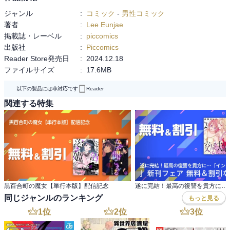
ジャンル
:
コミック
-
男性コミック
著者
:
Lee Eunjae
掲載誌・レーベル
:
piccomics
出版社
:
Piccomics
Reader Store発売日
:
2024.12.18
ファイルサイズ
:
17.6MB
以下の製品には非対応です
Reader
関連する特集
黒百合町の魔女【単行本版】配信記念
同じジャンルのランキング
もっと見る
1
位
2
位
3
位