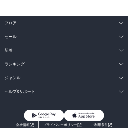
フロア
総合
コミック
セール
ラノベ
小説
総合
コミック
新着
雑誌・グラビア
ビジネス・実用
ラノベ
小説
総合
コミック
ランキング
BL・TL
雑誌・グラビア
ビジネス・実用
ラノベ
小説
総合
コミック
ジャンル
BL・TL
雑誌・グラビア
ビジネス・実用
ラノベ
小説
コミック
男性コミック
ヘルプ&サポート
BL・TL
雑誌・グラビア
ビジネス・実用
女性コミック
コミック誌
初めての方へ
ヘルプ
BL・TL
ライトノベル
男子向けラノベ
よくあるご質問
お問い合わせ
会社情報
プライバシーポリシー
ご利用条件