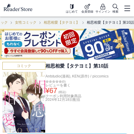
はじめて
会員登録
サインイン
検索
ミック
女性コミック
相思相愛【タテヨミ】
相思相愛【タテヨミ】第10話
相思相愛【タテヨミ】第10話
コミック
Antstudio(漫画)
,
KEN(原作)
/
piccomics
(
0
)
レビューを書く
¥
67
(税込)
クーポン利用対象商品
2024年12月18日
配信