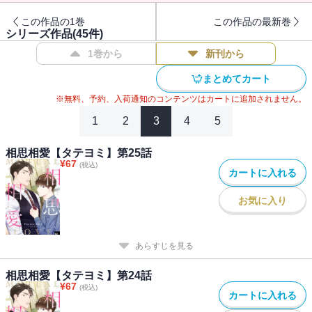
この作品の1巻
この作品の最新巻
シリーズ作品(
45
件)
1巻から
新刊から
まとめてカート
※無料、予約、入荷通知のコンテンツはカートに追加されません。
1
2
3
4
5
相思相愛【タテヨミ】第25話
¥
67
(税込)
カートに入れる
お気に入り
あらすじを見る
相思相愛【タテヨミ】第24話
¥
67
(税込)
カートに入れる