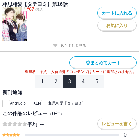
相思相愛【タテヨミ】第16話
¥
67
(税込)
カートに入れる
お気に入り
あらすじを見る
まとめてカート
※無料、予約、入荷通知のコンテンツはカートに追加されません。
1
2
3
4
5
新刊通知
Antstudio
KEN
相思相愛【タテヨミ】
この作品のレビュー
（
0
件）
--
レビューを書く
平均
0