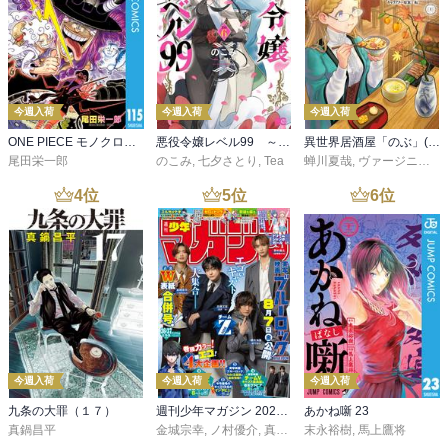
今週入荷
今週入荷
今週入荷
ONE PIECE モノクロ版 115
悪役令嬢レベル99 ～私は裏ボスですが魔王ではありません～ その６
異世界居酒屋「のぶ」(22)
尾田栄一郎
のこみ
,
七夕さとり
,
Tea
蝉川夏哉
,
ヴァージニア二等兵
4
位
5
位
6
位
今週入荷
今週入荷
今週入荷
九条の大罪（１７）
週刊少年マガジン 2026年36・37号[2026年8月5日発売]
あかね噺 23
真鍋昌平
金城宗幸
,
ノ村優介
,
真島ヒロ
末永裕樹
,
宮島礼吏
,
馬上鷹将
,
新川直司
,
久