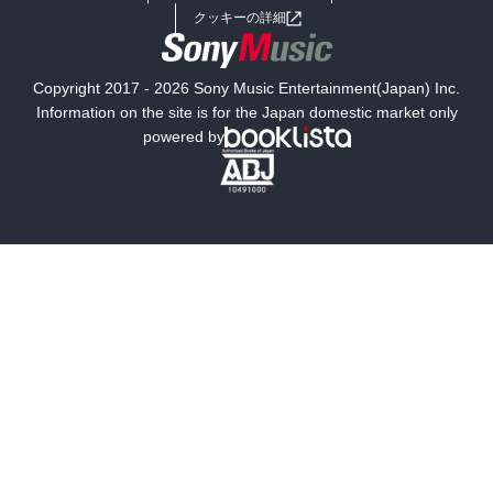
女子向けラノベ
小説
利用規約
クッキーの詳細
国内小説
海外小説
Copyright 2017 - 2026 Sony Music Entertainment(Japan) Inc.
ミステリー
SF
Information on the site is for the Japan domestic market only
powered by
歴史・時代小説
文学
雑誌
グラビア写真集
ボーイズラブ
ティーンズラブ
人文・思想・歴史
社会・政治・法律
ビジネス・経済
サイエンス・テクノロジー
コンピュータ・情報
くらし・家庭
料理・酒
ファッション・美容・ダイエット