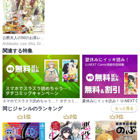
予約
公爵夫人の50のお茶レシピ【タテヨミ】
Antstudio
,
Lee Jiha
,
Dreamtoon
関連する特集
スマホでスラスラ読めちゃう…！ タテコミックキャンペーン
同じジャンルのランキング
もっと見る
1
位
2
位
3
位