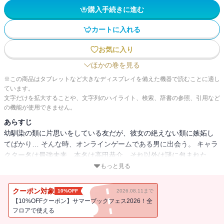
購入手続きに進む
カートに入れる
お気に入り
ほかの巻を見る
※この商品はタブレットなど大きなディスプレイを備えた機器で読むことに適し
ています。
文字だけを拡大することや、文字列のハイライト、検索、辞書の参照、引用など
の機能が使用できません。
あらすじ
幼馴染の類に片思いをしている友だが、彼女の絶えない類に嫉妬し
てばかり… そんな時、オンラインゲームである男に出会う。 キャラ
クター名は最強未来、本名は高田恭介、それ以外は謎に包まれた
男。 そして二人は実際に会う約束をする。 「アイデアライズ？」
もっと見る
「え…み、未来さん？」 まさか、このヤクザみたいな男があの未来
さん!? 幼馴染の二人とそこに現れた新たな男の三角関係ラブストー
クーポン対象
10%OFF
2026.08.11まで
リー。
【10%OFFクーポン】サマーブックフェス2026！全
フロアで使える