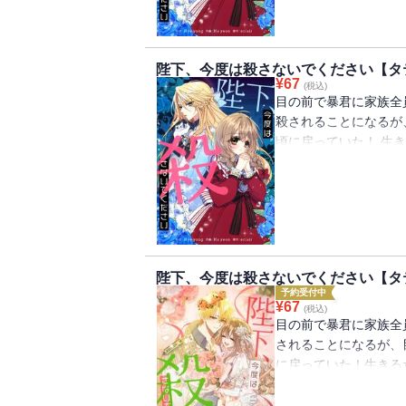
陛下、今度は殺さないでください【タテ
¥
67
(税込)
目の前で暴君に家族全
殺されることになるが
頃に戻っていた！ 生
ルペルトの侍女になる
ペルトは女装をして「
陛下、今度は殺さないでください【タテ
予約受付中
¥
67
(税込)
目の前で暴君に家族全
されることになるが、
に戻っていた！生きる
ルトの侍女になること
は女装をして「皇女」