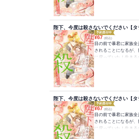
陛下、今度は殺さないでください【タテ
予約受付中
¥
67
(税込)
目の前で暴君に家族全
されることになるが、
に戻っていた！生きる
ルトの侍女になること
は女装をして「皇女」
陛下、今度は殺さないでください【タテ
予約受付中
¥
67
(税込)
目の前で暴君に家族全
されることになるが、
に戻っていた！生きる
ルトの侍女になること