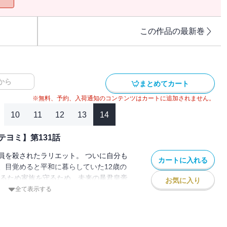
この作品の最新巻
から
まとめてカート
※無料、予約、入荷通知のコンテンツはカートに追加されません。
10
11
12
13
14
ヨミ】第131話
員を殺されたラリエット。 ついに自分も
カートに入れる
、目覚めると平和に暮らしていた12歳の
きるため家族を守るため、未来の暴君皇帝
お気に入り
ことを決意し家を出る。 でもこの時のル
全て表示する
皇女」として生きていて…！？