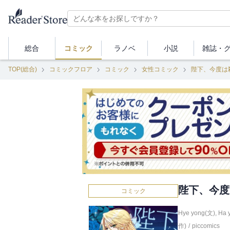
総合
コミック
ラノベ
小説
雑誌・
TOP(総合)
コミックフロア
コミック
女性コミック
陛下、今度は
陛下、今度
コミック
Hye yong(文)
,
Ha 
作)
/
piccomics