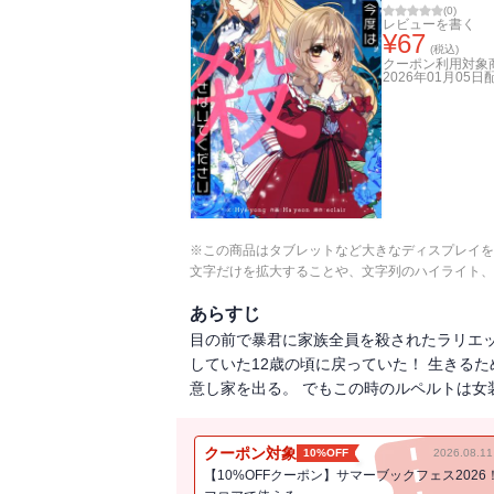
(
0
)
レビューを書く
¥
67
(税込)
クーポン利用対象
2026年01月05日
※この商品はタブレットなど大きなディスプレイを
文字だけを拡大することや、文字列のハイライト、
あらすじ
目の前で暴君に家族全員を殺されたラリエッ
していた12歳の頃に戻っていた！ 生きる
意し家を出る。 でもこの時のルペルトは女
クーポン対象
10%OFF
2026.08.
【10%OFFクーポン】サマーブックフェス2026