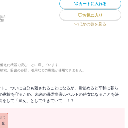
カートに入れる
お気に入り
商品
配信
ほかの巻を見る
備えた機器で読むことに適しています。
検索、辞書の参照、引用などの機能が使用できません。
ト。 ついに自分も殺されることになるが、目覚めると平和に暮ら
ため家族を守るため、未来の暴君皇帝ルペルトの侍女になることを決
装をして「皇女」として生きていて…！？
11まで
！全