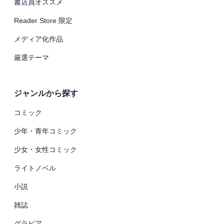
書店員オススメ
Reader Store 限定
メディア化作品
厳選テーマ
ジャンルから探す
コミック
少年・青年コミック
少女・女性コミック
ライトノベル
小説
雑誌
グラビア