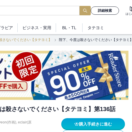
詳細検索
はじ
グラビア
ビジネス
・実用
BL・TL
タテヨミ
殺さないでください【タテヨミ】
陛下、今度は殺さないでください【タテヨミ】
は殺さないでください【タテヨミ】第136話
yeon(作画)
,
eclair(原
購入手続きに進む