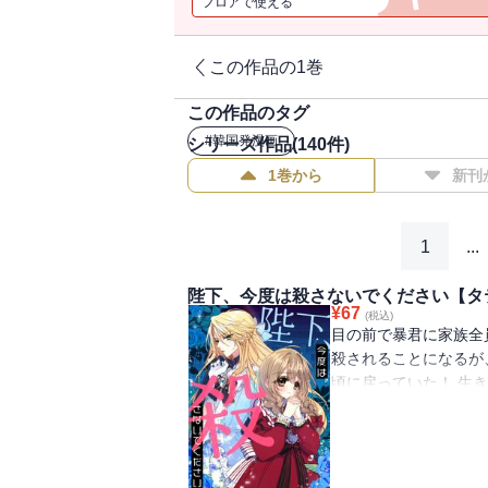
フロアで使える
この作品の1巻
この作品のタグ
#
韓国発漫画
シリーズ作品(
140
件)
1巻から
新刊
1
...
陛下、今度は殺さないでください【タテ
¥
67
(税込)
目の前で暴君に家族全
殺されることになるが
頃に戻っていた！ 生
ルペルトの侍女になる
ペルトは女装をして「