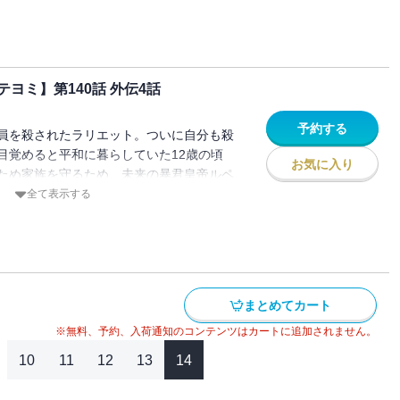
として生きていて…！？
ヨミ】第140話 外伝4話
予約する
員を殺されたラリエット。ついに自分も殺
目覚めると平和に暮らしていた12歳の頃
お気に入り
ため家族を守るため、未来の暴君皇帝ルペ
を決意し家を出る。でもこの時のルペルト
全て表示する
として生きていて…！？
まとめてカート
※無料、予約、入荷通知のコンテンツはカートに追加されません。
10
11
12
13
14