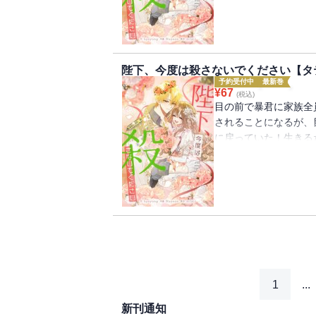
は女装をして「皇女」
陛下、今度は殺さないでください【タテ
予約受付中
最新巻
¥
67
(税込)
目の前で暴君に家族全
されることになるが、
に戻っていた！生きる
ルトの侍女になること
は女装をして「皇女」
1
...
新刊通知