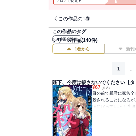
フロアで使える
この作品の1巻
この作品のタグ
#
韓国発漫画
シリーズ作品(
140
件)
1巻から
新刊
1
...
陛下、今度は殺さないでください【タ
¥
67
(税込)
目の前で暴君に家族全
殺されることになるが
頃に戻っていた！ 生
ルペルトの侍女になる
ペルトは女装をして「