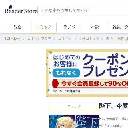
総合
コミック
ラノベ
小説
雑誌・
TOP(総合)
コミックフロア
コミック
女性コミック
陛下、今度は
陛下、今度
コミック
Hye yong(文)
,
Ha 
作)
/
piccomics