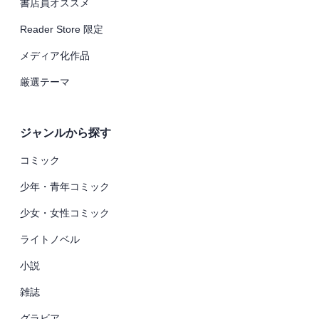
書店員オススメ
Reader Store 限定
メディア化作品
厳選テーマ
ジャンルから探す
コミック
少年・青年コミック
少女・女性コミック
ライトノベル
小説
雑誌
グラビア