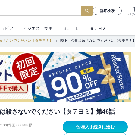
詳細検索
はじ
グラビア
ビジネス
・実用
BL・TL
タテヨミ
殺さないでください【タテヨミ】
陛下、今度は殺さないでください【タテヨミ】
は殺さないでください【タテヨミ】第46話
yeon(作画)
,
eclair(原
購入手続きに進む