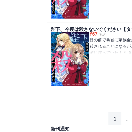
陛下、今度は殺さないでください【タ
¥
67
(税込)
目の前で暴君に家族全
殺されることになるが
頃に戻っていた！ 生
ルペルトの侍女になる
ペルトは女装をして「
1
...
新刊通知