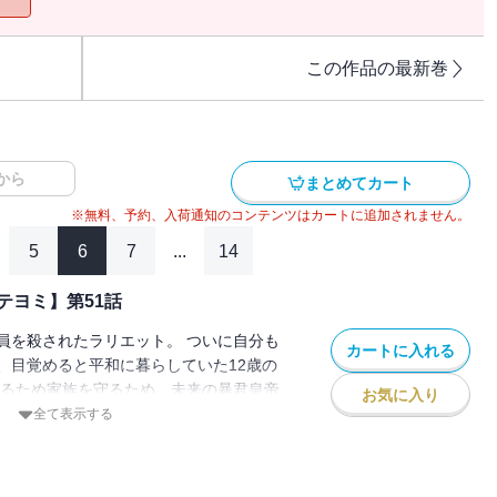
この作品の最新巻
から
まとめてカート
※無料、予約、入荷通知のコンテンツはカートに追加されません。
5
6
7
...
14
テヨミ】第51話
員を殺されたラリエット。 ついに自分も
カートに入れる
、目覚めると平和に暮らしていた12歳の
きるため家族を守るため、未来の暴君皇帝
お気に入り
ことを決意し家を出る。 でもこの時のル
全て表示する
皇女」として生きていて…！？