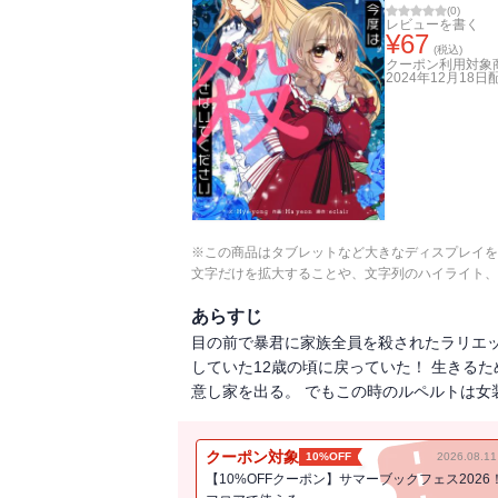
(
0
)
レビューを書く
¥
67
(税込)
クーポン利用対象
2024年12月18日
※この商品はタブレットなど大きなディスプレイを
文字だけを拡大することや、文字列のハイライト、
あらすじ
目の前で暴君に家族全員を殺されたラリエッ
していた12歳の頃に戻っていた！ 生きる
意し家を出る。 でもこの時のルペルトは女
クーポン対象
10%OFF
2026.08.
【10%OFFクーポン】サマーブックフェス2026