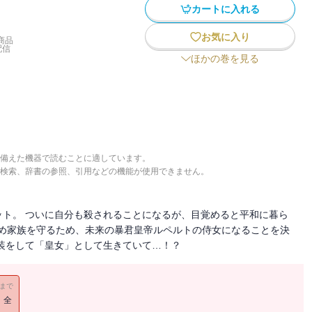
カートに入れる
お気に入り
商品
配信
ほかの巻を見る
備えた機器で読むことに適しています。
検索、辞書の参照、引用などの機能が使用できません。
ト。 ついに自分も殺されることになるが、目覚めると平和に暮ら
ため家族を守るため、未来の暴君皇帝ルペルトの侍女になることを決
装をして「皇女」として生きていて…！？
11まで
！全