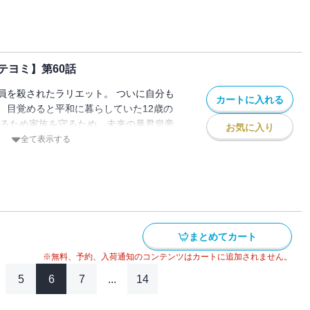
テヨミ】第60話
員を殺されたラリエット。 ついに自分も
カートに入れる
、目覚めると平和に暮らしていた12歳の
きるため家族を守るため、未来の暴君皇帝
お気に入り
ことを決意し家を出る。 でもこの時のル
全て表示する
皇女」として生きていて…！？
まとめてカート
※無料、予約、入荷通知のコンテンツはカートに追加されません。
5
6
7
...
14