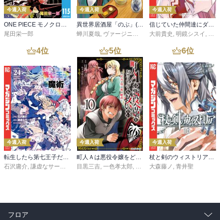
今週入荷
今週入荷
今週入荷
ONE PIECE モノクロ版 115
異世界居酒屋「のぶ」(22)
信じていた仲間達にダンジョン奥地で殺されかけたがギフト『無限ガチャ』でレベル９９９９の仲間達を手に入れて元パーティーメンバーと世界に復讐＆『ざまぁ！』します！（２３）
尾田栄一郎
蝉川夏哉
,
ヴァージニア二等兵
大前貴史
,
転
,
明鏡シスイ
,
ｔｅ
4
位
5
位
6
位
今週入荷
今週入荷
今週入荷
転生したら第七王子だったので、気ままに魔術を極めます（２４）
町人Ａは悪役令嬢をどうしても救いたい ～どぶと空と氷の姫君～１０【電子書店共通特典イラスト付】
杖と剣のウィストリア（１６）
石沢庸介
,
謙虚なサークル
,
メル。
目黒三吉
,
一色孝太郎
,
Parum
大森藤ノ
,
青井聖
フロア