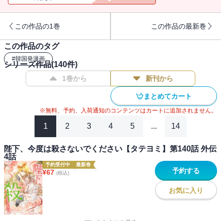
この作品の1巻
この作品の最新巻
この作品のタグ
#
韓国発漫画
シリーズ作品(
140
件)
1巻から
新刊から
まとめてカート
※無料、予約、入荷通知のコンテンツはカートに追加されません。
1
2
3
4
5
...
14
陛下、今度は殺さないでください【タテヨミ】第140話 外伝
4話
予約受付中
最新巻
予約する
¥
67
(税込)
お気に入り