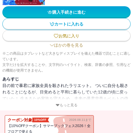
購入手続きに進む
カートに入れる
お気に入り
ほかの巻を見る
※この商品はタブレットなど大きなディスプレイを備えた機器で読むことに適し
ています。
文字だけを拡大することや、文字列のハイライト、検索、辞書の参照、引用など
の機能が使用できません。
あらすじ
目の前で暴君に家族全員を殺されたラリエット。 ついに自分も殺さ
れることになるが、目覚めると平和に暮らしていた12歳の頃に戻っ
ていた！ 生きるため家族を守るため、未来の暴君皇帝ルペルトの侍
女になることを決意し家を出る。 でもこの時のルペルトは女装をし
もっと見る
て「皇女」として生きていて…！？
クーポン対象
10%OFF
2026.08.11まで
【10%OFFクーポン】サマーブックフェス2026！全
フロアで使える