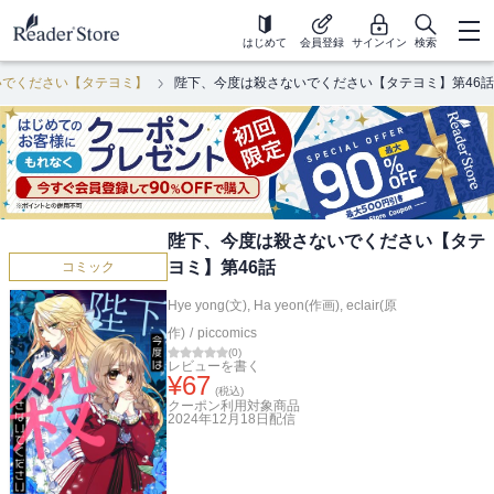
はじめて
会員登録
サインイン
検索
いでください【タテヨミ】
陛下、今度は殺さないでください【タテヨミ】第46話
陛下、今度は殺さないでください【タテ
ヨミ】第46話
コミック
Hye yong(文)
,
Ha yeon(作画)
,
eclair(原
作)
/
piccomics
(
0
)
レビューを書く
¥
67
(税込)
クーポン利用対象商品
2024年12月18日
配信