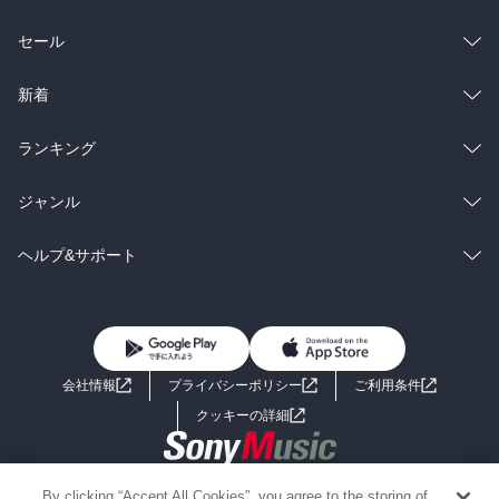
総合
コミック
セール
ラノベ
小説
総合
コミック
新着
雑誌・グラビア
ビジネス・実用
ラノベ
小説
総合
コミック
ランキング
BL・TL
雑誌・グラビア
ビジネス・実用
ラノベ
小説
総合
コミック
ジャンル
BL・TL
雑誌・グラビア
ビジネス・実用
ラノベ
小説
コミック
男性コミック
ヘルプ&サポート
BL・TL
雑誌・グラビア
ビジネス・実用
女性コミック
コミック誌
初めての方へ
ヘルプ
BL・TL
ライトノベル
男子向けラノベ
よくあるご質問
お問い合わせ
会社情報
プライバシーポリシー
ご利用条件
女子向けラノベ
小説
利用規約
クッキーの詳細
国内小説
海外小説
Copyright 2017 - 2026 Sony Music Entertainment(Japan) Inc.
By clicking “Accept All Cookies”, you agree to the storing of