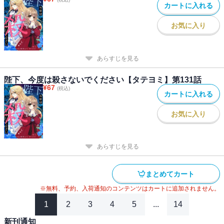
カートに入れる
お気に入り
あらすじを見る
陛下、今度は殺さないでください【タテヨミ】第131話
¥
67
(税込)
カートに入れる
お気に入り
あらすじを見る
まとめてカート
※無料、予約、入荷通知のコンテンツはカートに追加されません。
1
2
3
4
5
...
14
新刊通知