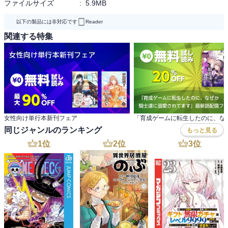
ファイルサイズ
:
5.9MB
以下の製品には非対応です
Reader
関連する特集
女性向け単行本新刊フェア
同じジャンルのランキング
もっと見る
1
位
2
位
3
位