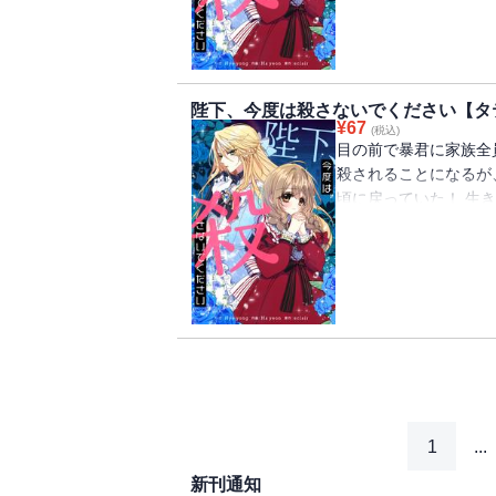
陛下、今度は殺さないでください【タ
¥
67
(税込)
目の前で暴君に家族全
殺されることになるが
頃に戻っていた！ 生
ルペルトの侍女になる
ペルトは女装をして「
1
...
新刊通知