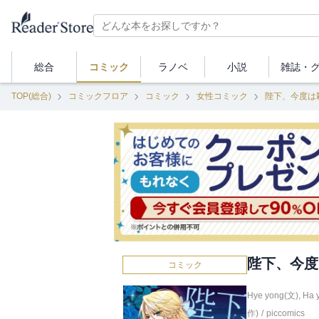
総合
コミック
ラノベ
小説
雑誌・
TOP(総合)
コミックフロア
コミック
女性コミック
陛下、今度は
陛下、今度
コミック
Hye yong(文)
,
Ha 
作)
/
piccomics