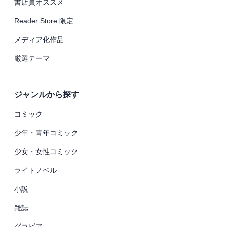
書店員オススメ
Reader Store 限定
メディア化作品
厳選テーマ
ジャンルから探す
コミック
少年・青年コミック
少女・女性コミック
ライトノベル
小説
雑誌
グラビア