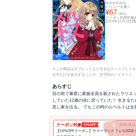
(
0
)
レビューを書く
¥
67
(税込)
クーポン利用対象
2024年12月18日
※この商品はタブレットなど大きなディスプレイを
文字だけを拡大することや、文字列のハイライト、
あらすじ
目の前で暴君に家族全員を殺されたラリエッ
していた12歳の頃に戻っていた！ 生きる
意し家を出る。 でもこの時のルペルトは女
クーポン対象
10%OFF
2026.08.
【10%OFFクーポン】サマーブックフェス2026