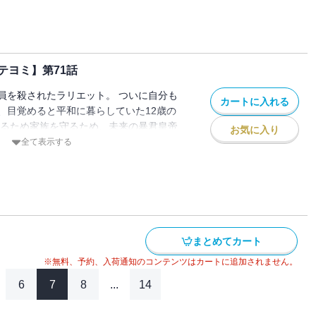
テヨミ】第71話
員を殺されたラリエット。 ついに自分も
カートに入れる
、目覚めると平和に暮らしていた12歳の
きるため家族を守るため、未来の暴君皇帝
お気に入り
ことを決意し家を出る。 でもこの時のル
全て表示する
皇女」として生きていて…！？
まとめてカート
※無料、予約、入荷通知のコンテンツはカートに追加されません。
6
7
8
...
14