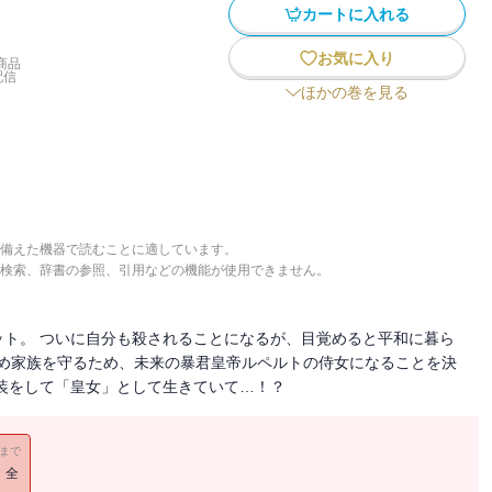
カートに入れる
お気に入り
商品
配信
ほかの巻を見る
備えた機器で読むことに適しています。
検索、辞書の参照、引用などの機能が使用できません。
ト。 ついに自分も殺されることになるが、目覚めると平和に暮ら
ため家族を守るため、未来の暴君皇帝ルペルトの侍女になることを決
装をして「皇女」として生きていて…！？
11まで
！全