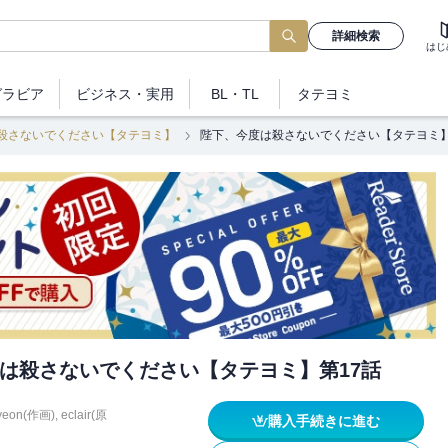
詳細検索
はじ
グラビア
ビジネス
・実用
BL・TL
タテヨミ
殺さないでください【タテヨミ】
陛下、今度は殺さないでください【タテヨミ】
は殺さないでください【タテヨミ】第17話
yeon(作画)
,
eclair(原
購入手続きに進む