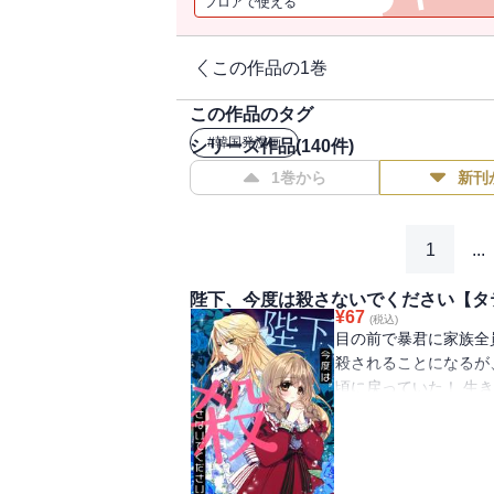
フロアで使える
この作品の1巻
この作品のタグ
#
韓国発漫画
シリーズ作品(
140
件)
1巻から
新刊
1
...
陛下、今度は殺さないでください【タ
¥
67
(税込)
目の前で暴君に家族全
殺されることになるが
頃に戻っていた！ 生
ルペルトの侍女になる
ペルトは女装をして「