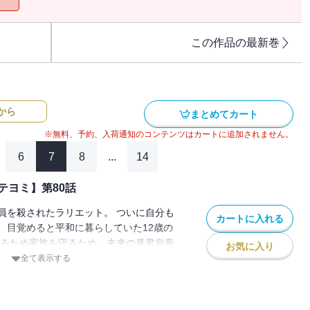
この作品の最新巻
から
まとめてカート
※無料、予約、入荷通知のコンテンツはカートに追加されません。
6
7
8
...
14
テヨミ】第80話
員を殺されたラリエット。 ついに自分も
カートに入れる
、目覚めると平和に暮らしていた12歳の
きるため家族を守るため、未来の暴君皇帝
お気に入り
ことを決意し家を出る。 でもこの時のル
全て表示する
皇女」として生きていて…！？