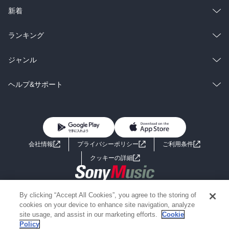
ラノベ
小説
総合
コミック
新着
雑誌・グラビア
ビジネス・実用
ラノベ
小説
総合
コミック
ランキング
BL・TL
雑誌・グラビア
ビジネス・実用
ラノベ
小説
総合
コミック
ジャンル
BL・TL
雑誌・グラビア
ビジネス・実用
ラノベ
小説
コミック
男性コミック
ヘルプ&サポート
BL・TL
雑誌・グラビア
ビジネス・実用
女性コミック
コミック誌
初めての方へ
ヘルプ
BL・TL
ライトノベル
男子向けラノベ
よくあるご質問
お問い合わせ
会社情報
プライバシーポリシー
ご利用条件
女子向けラノベ
小説
利用規約
クッキーの詳細
国内小説
海外小説
Copyright 2017 - 2026 Sony Music Entertainment(Japan) Inc.
By clicking “Accept All Cookies”, you agree to the storing of
ミステリー
SF
Information on the site is for the Japan domestic market only
cookies on your device to enhance site navigation, analyze
powered by
site usage, and assist in our marketing efforts.
Cookie
Policy
歴史・時代小説
文学