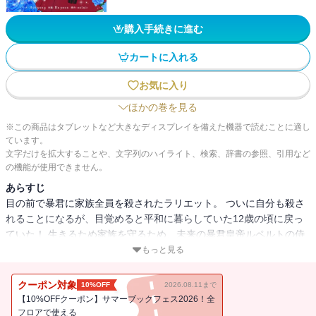
購入手続きに進む
カートに入れる
お気に入り
ほかの巻を見る
※この商品はタブレットなど大きなディスプレイを備えた機器で読むことに適し
ています。
文字だけを拡大することや、文字列のハイライト、検索、辞書の参照、引用など
の機能が使用できません。
あらすじ
目の前で暴君に家族全員を殺されたラリエット。 ついに自分も殺さ
れることになるが、目覚めると平和に暮らしていた12歳の頃に戻っ
ていた！ 生きるため家族を守るため、未来の暴君皇帝ルペルトの侍
女になることを決意し家を出る。 でもこの時のルペルトは女装をし
もっと見る
て「皇女」として生きていて…！？
クーポン対象
10%OFF
2026.08.11まで
【10%OFFクーポン】サマーブックフェス2026！全
フロアで使える