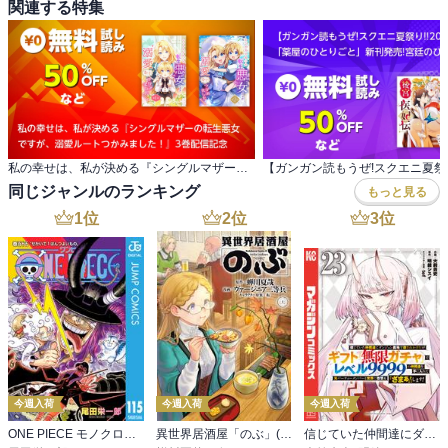
関連する特集
私の幸せは、私が決める『シングルマザーの転生悪女 ですが、溺愛ルートつかみました！』3巻配信記念
同じジャンルのランキング
もっと見る
1
位
2
位
3
位
今週入荷
今週入荷
今週入荷
ONE PIECE モノクロ版 115
異世界居酒屋「のぶ」(22)
信じていた仲間達にダンジョン奥地で殺されかけたがギフト『無限ガチャ』でレベル９９９９の仲間達を手に入れて元パーティーメンバーと世界に復讐＆『ざまぁ！』します！（２３）