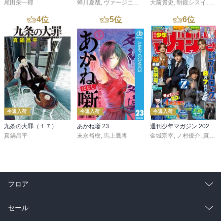
尾田栄一郎
蝉川夏哉
,
ヴァージニア二等兵
大前貴史
,
転
,
明鏡シスイ
,
ｔｅ
4
位
5
位
6
位
今週入荷
今週入荷
今週入荷
九条の大罪（１７）
あかね噺 23
週刊少年マガジン 2026年36・37号[2026年8月5日発売]
真鍋昌平
末永裕樹
,
馬上鷹将
金城宗幸
,
ノ村優介
,
真島ヒロ
フロア
総合
コミック
セール