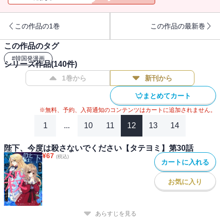
この作品の1巻
この作品の最新巻
この作品のタグ
#
韓国発漫画
シリーズ作品(
140
件)
1巻から
新刊から
まとめてカート
※無料、予約、入荷通知のコンテンツはカートに追加されません。
1
...
10
11
12
13
14
陛下、今度は殺さないでください【タテヨミ】第30話
¥
67
(税込)
カートに入れる
お気に入り
あらすじを見る