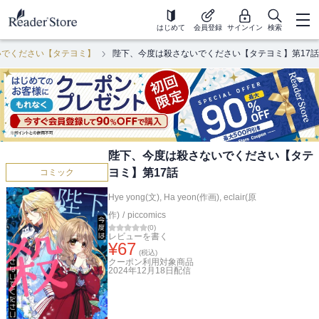
はじめて
会員登録
サインイン
検索
いでください【タテヨミ】
陛下、今度は殺さないでください【タテヨミ】第17話
陛下、今度は殺さないでください【タテ
ヨミ】第17話
コミック
Hye yong(文)
,
Ha yeon(作画)
,
eclair(原
作)
/
piccomics
(
0
)
レビューを書く
¥
67
(税込)
クーポン利用対象商品
2024年12月18日
配信