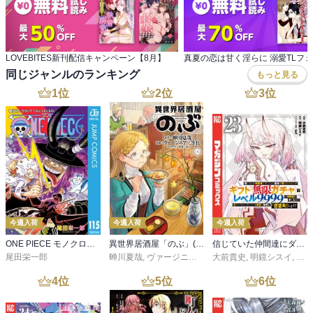
LOVEBITES新刊配信キャンペーン【8月】
真夏の恋は甘く淫らに 溺愛TLフ
同じジャンルのランキング
もっと見る
1
位
2
位
3
位
今週入荷
今週入荷
今週入荷
ONE PIECE モノクロ版 115
異世界居酒屋「のぶ」(22)
信じていた仲間達にダンジョン奥地で殺されかけたがギフト『無限ガチャ』でレベル９９９９の仲間達を手に入れて元パーティーメンバーと世界に復讐＆『ざまぁ！』します！（２３）
尾田栄一郎
蝉川夏哉
,
ヴァージニア二等兵
大前貴史
,
転
,
明鏡シスイ
,
ｔｅ
4
位
5
位
6
位