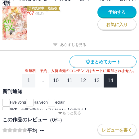
4話
予約受付中
最新巻
予約する
¥
67
(税込)
お気に入り
あらすじを見る
まとめてカート
※無料、予約、入荷通知のコンテンツはカートに追加されません。
1
...
10
11
12
13
14
新刊通知
Hye yong
Ha yeon
eclair
陛下、今度は殺さないでください【タテヨミ】
もっと見る
この作品のレビュー
（
0
件）
--
レビューを書く
平均