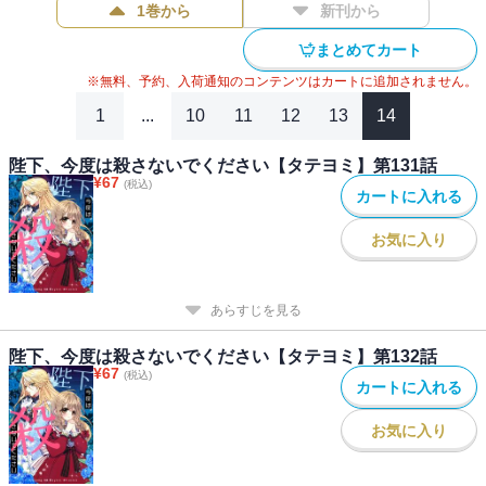
1巻から
新刊から
まとめてカート
※無料、予約、入荷通知のコンテンツはカートに追加されません。
1
...
10
11
12
13
14
陛下、今度は殺さないでください【タテヨミ】第131話
¥
67
(税込)
カートに入れる
お気に入り
あらすじを見る
陛下、今度は殺さないでください【タテヨミ】第132話
¥
67
(税込)
カートに入れる
お気に入り