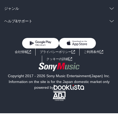
BL・TL
雑誌・グラビア
ビジネス・実用
ラノベ
小説
総合
コミック
ジャンル
BL・TL
雑誌・グラビア
ビジネス・実用
ラノベ
小説
コミック
男性コミック
ヘルプ&サポート
BL・TL
雑誌・グラビア
ビジネス・実用
女性コミック
コミック誌
初めての方へ
ヘルプ
BL・TL
ライトノベル
男子向けラノベ
よくあるご質問
お問い合わせ
会社情報
プライバシーポリシー
ご利用条件
女子向けラノベ
小説
利用規約
クッキーの詳細
国内小説
海外小説
Copyright 2017 - 2026 Sony Music Entertainment(Japan) Inc.
ミステリー
SF
Information on the site is for the Japan domestic market only
powered by
歴史・時代小説
文学
雑誌
グラビア写真集
ボーイズラブ
ティーンズラブ