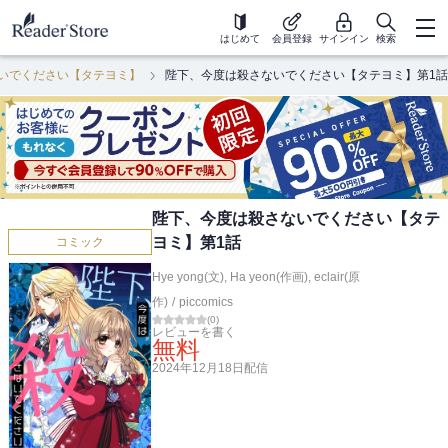
はじめて
会員登録
サインイン
検索
いでください【タテヨミ】
陛下、今度は殺さないでください【タテヨミ】第1話
陛下、今度は殺さないでください【タテ
ヨミ】第1話
コミック
Hye yong(文)
,
Ha yeon(作画)
,
eclair(原
作)
/
piccomics
(
0
)
レビューを書く
無料
2024年12月18日
配信