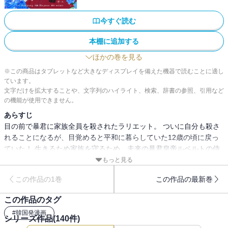
今すぐ読む
本棚に追加する
ほかの巻を見る
※この商品はタブレットなど大きなディスプレイを備えた機器で読むことに適し
ています。
文字だけを拡大することや、文字列のハイライト、検索、辞書の参照、引用など
の機能が使用できません。
あらすじ
目の前で暴君に家族全員を殺されたラリエット。 ついに自分も殺さ
れることになるが、目覚めると平和に暮らしていた12歳の頃に戻っ
ていた！ 生きるため家族を守るため、未来の暴君皇帝ルペルトの侍
女になることを決意し家を出る。 でもこの時のルペルトは女装をし
もっと見る
て「皇女」として生きていて…！？
この作品の1巻
この作品の最新巻
この作品のタグ
#
韓国発漫画
シリーズ作品(
140
件)