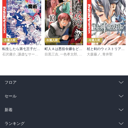
今週入荷
今週入荷
今週入荷
転生したら第七王子だったので、気ままに魔術を極めます（２４）
町人Ａは悪役令嬢をどうしても救いたい ～どぶと空と氷の姫君～１０【電子書店共通特典イラスト付】
杖と剣のウィストリア（１６）
石沢庸介
,
謙虚なサークル
,
メル。
目黒三吉
,
一色孝太郎
,
Parum
大森藤ノ
,
青井聖
フロア
総合
コミック
セール
ラノベ
小説
総合
コミック
新着
雑誌・グラビア
ビジネス・実用
ラノベ
小説
総合
コミック
ランキング