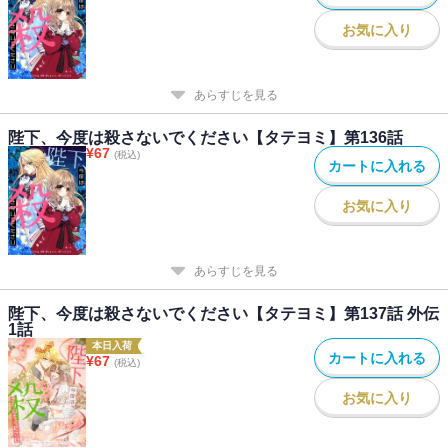
お気に入り
あらすじを見る
陛下、今度は殺さないでください【タテヨミ】第136話
¥
67
(税込)
カートに入れる
お気に入り
あらすじを見る
陛下、今度は殺さないでください【タテヨミ】第137話 外伝
1話
本日入荷
カートに入れる
¥
67
(税込)
お気に入り